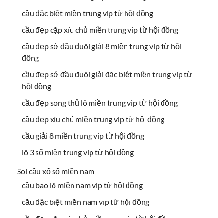
cầu đặc biệt miền trung vip từ hội đồng
cầu đẹp cặp xíu chủ miền trung vip từ hội đồng
cầu đẹp sớ đầu đuôi giải 8 miền trung vip từ hội
đồng
cầu đẹp sớ đầu đuôi giải đặc biệt miền trung vip từ
hội đồng
cầu đẹp song thủ lô miền trung vip từ hội đồng
cầu đẹp xíu chủ miền trung vip từ hội đồng
cầu giải 8 miền trung vip từ hội đồng
lô 3 số miền trung vip từ hội đồng
Soi cầu xổ số miền nam
cầu bao lô miền nam vip từ hội đồng
cầu đặc biệt miền nam vip từ hội đồng