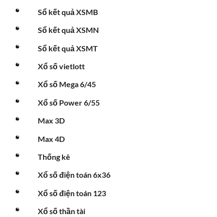
Sổ kết quả XSMB
Sổ kết quả XSMN
Sổ kết quả XSMT
Xổ số vietlott
Xổ số Mega 6/45
Xổ số Power 6/55
Max 3D
Max 4D
Thống kê
Xổ số điện toán 6x36
Xổ số điện toán 123
Xổ số thần tài