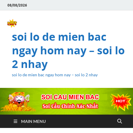
08/08/2026
soi lo de mien bac
ngay hom nay – soi lo
2 nhay
soi lo de mien bac ngay hom nay – soi lo 2 nhay
MAIN MENU