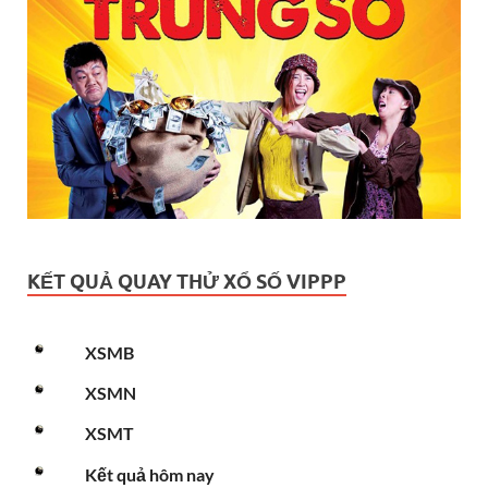
KẾT QUẢ QUAY THỬ XỔ SỐ VIPPP
XSMB
XSMN
XSMT
Kết quả hôm nay