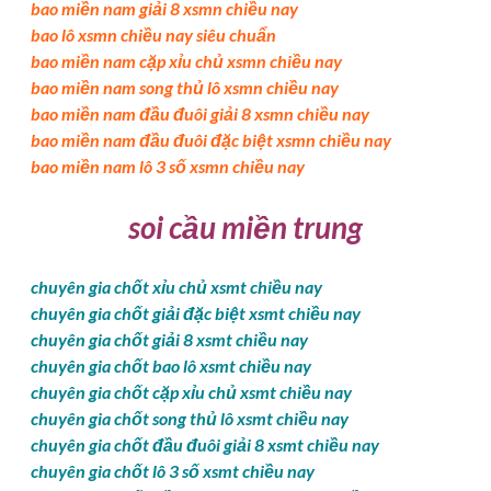
bao miền nam giải 8 xsmn chiều nay
bao lô xsmn chiều nay siêu chuẩn
bao miền nam cặp xỉu chủ xsmn chiều nay
bao miền nam song thủ lô xsmn chiều nay
bao miền nam đầu đuôi giải 8 xsmn chiều nay
bao miền nam đầu đuôi đặc biệt xsmn chiều nay
bao miền nam lô 3 số xsmn chiều nay
soi cầu miền trung
chuyên gia chốt xỉu chủ xsmt chiều nay
chuyên gia chốt giải đặc biệt xsmt chiều nay
chuyên gia chốt giải 8 xsmt chiều nay
chuyên gia chốt bao lô xsmt chiều nay
chuyên gia chốt cặp xỉu chủ xsmt chiều nay
chuyên gia chốt song thủ lô xsmt chiều nay
chuyên gia chốt đầu đuôi giải 8 xsmt chiều nay
chuyên gia chốt lô 3 số xsmt chiều nay