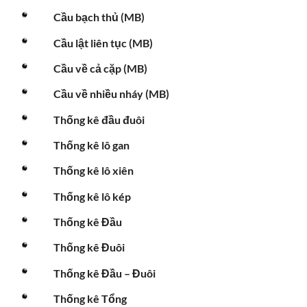
Cầu bạch thủ (MB)
Cầu lật liên tục (MB)
Cầu về cả cặp (MB)
Cầu về nhiều nháy (MB)
Thống kê đầu đuôi
Thống kê lô gan
Thống kê lô xiên
Thống kê lô kép
Thống kê Đầu
Thống kê Đuôi
Thống kê Đầu – Đuôi
Thống kê Tổng