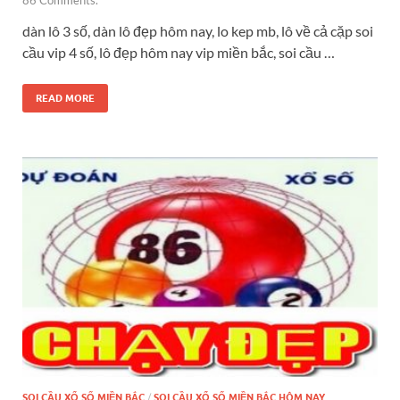
86 Comments.
dàn lô 3 số, dàn lô đẹp hôm nay, lo kep mb, lô về cả cặp soi
cầu vip 4 số, lô đẹp hôm nay vip miền bắc, soi cầu …
READ MORE
SOI CẦU XỔ SỐ MIỀN BẮC
/
SOI CẦU XỔ SỐ MIỀN BẮC HÔM NAY