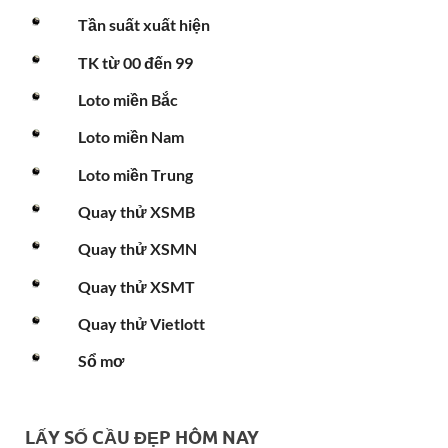
Tần suất xuất hiện
TK từ 00 đến 99
Loto miền Bắc
Loto miền Nam
Loto miền Trung
Quay thử XSMB
Quay thử XSMN
Quay thử XSMT
Quay thử Vietlott
Sổ mơ
LẤY SỐ CẦU ĐẸP HÔM NAY