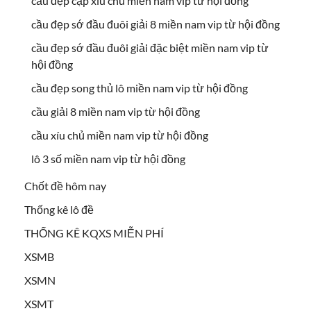
cầu đẹp cặp xíu chủ miền nam vip từ hội đồng
cầu đẹp sớ đầu đuôi giải 8 miền nam vip từ hội đồng
cầu đẹp sớ đầu đuôi giải đặc biệt miền nam vip từ
hội đồng
cầu đẹp song thủ lô miền nam vip từ hội đồng
cầu giải 8 miền nam vip từ hội đồng
cầu xíu chủ miền nam vip từ hội đồng
lô 3 số miền nam vip từ hội đồng
Chốt đề hôm nay
Thống kê lô đề
THỐNG KÊ KQXS MIỄN PHÍ
XSMB
XSMN
XSMT