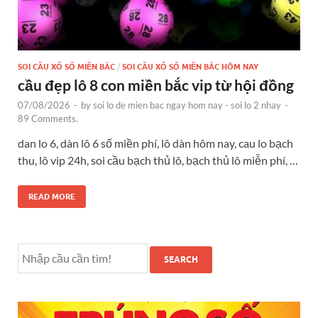
SOI CẦU XỔ SỐ MIỀN BẮC
/
SOI CẦU XỔ SỐ MIỀN BẮC HÔM NAY
cầu đẹp lô 8 con miền bắc vip từ hội đồng
07/08/2026
-
by
soi lo de mien bac ngay hom nay - soi lo 2 nhay
-
89 Comments.
dan lo 6, dàn lô 6 số miền phí, lô dàn hôm nay, cau lo bạch
thu, lô vip 24h, soi cầu bạch thủ lô, bạch thủ lô miễn phí, …
READ MORE
SEARCH