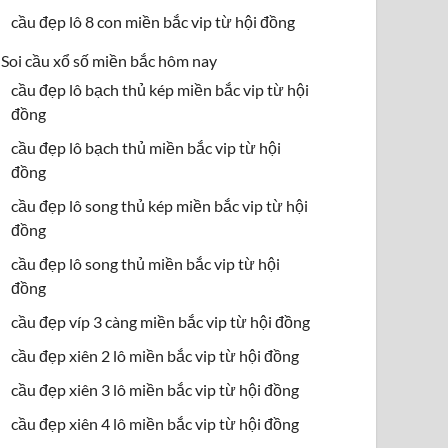
cầu đẹp lô 8 con miền bắc vip từ hội đồng
Soi cầu xổ số miền bắc hôm nay
cầu đẹp lô bạch thủ kép miền bắc vip từ hội
đồng
cầu đẹp lô bạch thủ miền bắc vip từ hội
đồng
cầu đẹp lô song thủ kép miền bắc vip từ hội
đồng
cầu đẹp lô song thủ miền bắc vip từ hội
đồng
cầu đẹp víp 3 càng miền bắc vip từ hội đồng
cầu đẹp xiên 2 lô miền bắc vip từ hội đồng
cầu đẹp xiên 3 lô miền bắc vip từ hội đồng
cầu đẹp xiên 4 lô miền bắc vip từ hội đồng