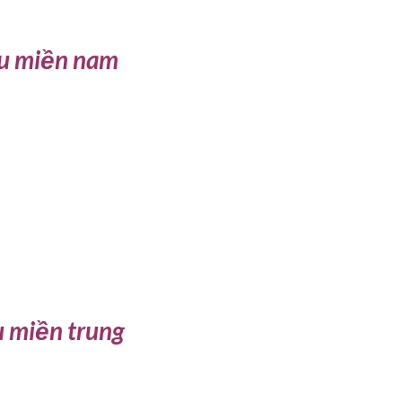
ầu miền nam
u miền trung