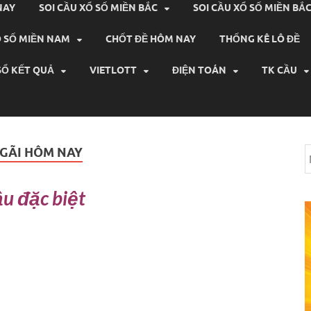
NAY
SOI CẦU XỔ SỐ MIỀN BẮC
SOI CẦU XỔ SỐ MIỀN BẮ
Ổ SỐ MIỀN NAM
CHỐT ĐỀ HÔM NAY
THỐNG KÊ LÔ ĐỀ
SỔ KẾT QUẢ
VIETLOTT
ĐIỆN TOÁN
TK CẦU
NGÃI HÔM NAY
ầu đặc biệt