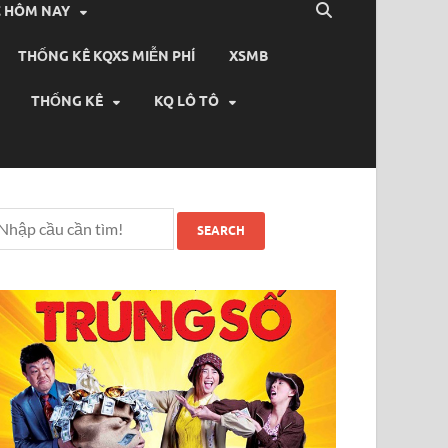
C HÔM NAY
THỐNG KÊ KQXS MIỄN PHÍ
XSMB
THỐNG KÊ
KQ LÔ TÔ
SEARCH