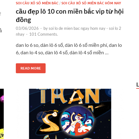
SOI CẦU XỔ SỐ MIỀN BẮC
/
SOI CẦU XỔ SỐ MIỀN BẮC HÔM NAY
cầu đẹp lô 10 con miền bắc vip từ hội
2
đồng
03/06/2026
-
by
soi lo de mien bac ngay hom nay - soi lo 2
ả
nhay
-
101 Comments.
dan lo 6 so, dàn lô 6 số, dàn lô 6 số miền phí, dan lo
6, dan lo 4 so, dàn lô 4 số, dàn lô 4 số miền …
READ MORE