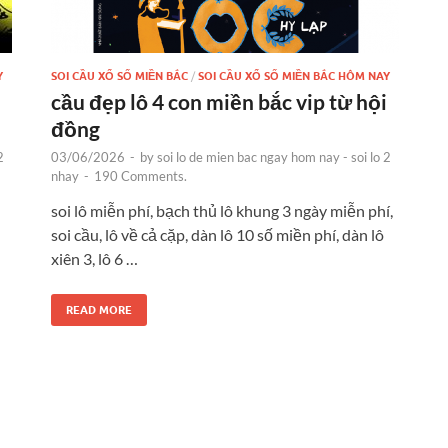
Y
SOI CẦU XỔ SỐ MIỀN BẮC
/
SOI CẦU XỔ SỐ MIỀN BẮC HÔM NAY
cầu đẹp lô 4 con miền bắc vip từ hội
đồng
2
03/06/2026
-
by
soi lo de mien bac ngay hom nay - soi lo 2
nhay
-
190 Comments.
soi lô miễn phí, bạch thủ lô khung 3 ngày miễn phí,
soi cầu, lô về cả cặp, dàn lô 10 số miền phí, dàn lô
xiên 3, lô 6 …
READ MORE