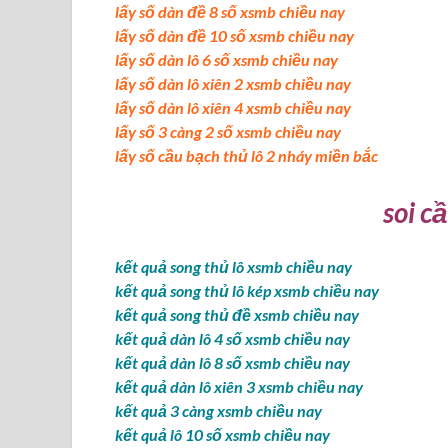
lấy số dàn đề 8 số xsmb chiều nay
lấy số dàn đề 10 số xsmb chiều nay
lấy số dàn lô 6 số xsmb chiều nay
lấy số dàn lô xiên 2 xsmb chiều nay
lấy số dàn lô xiên 4 xsmb chiều nay
lấy số 3 càng 2 số xsmb chiều nay
lấy số cầu bạch thủ lô 2 nháy miền bắc
soi c
kết quả song thủ lô xsmb chiều nay
kết quả song thủ lô kép xsmb chiều nay
kết quả song thủ đề xsmb chiều nay
kết quả dàn lô 4 số xsmb chiều nay
kết quả dàn lô 8 số xsmb chiều nay
kết quả dàn lô xiên 3 xsmb chiều nay
kết quả 3 càng xsmb chiều nay
kết quả lô 10 số xsmb chiều nay