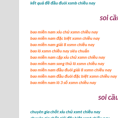
kết quả đề đầu đuôi xsmb chiều nay
soi c
bao miền nam xỉu chủ xsmn chiều nay
bao miền nam đặc biệt xsmn chiều nay
bao miền nam giải 8 xsmn chiều nay
bao lô xsmn chiều nay siêu chuẩn
bao miền nam cặp xỉu chủ xsmn chiều nay
bao miền nam song thủ lô xsmn chiều nay
bao miền nam đầu đuôi giải 8 xsmn chiều nay
bao miền nam đầu đuôi đặc biệt xsmn chiều nay
bao miền nam lô 3 số xsmn chiều nay
soi cầ
chuyên gia chốt xỉu chủ xsmt chiều nay
chuyên gia chốt giải đặc biệt xsmt chiều nay