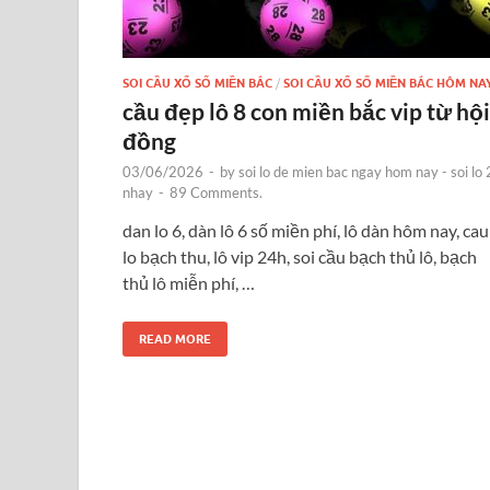
SOI CẦU XỔ SỐ MIỀN BẮC
/
SOI CẦU XỔ SỐ MIỀN BẮC HÔM NA
cầu đẹp lô 8 con miền bắc vip từ hội
đồng
03/06/2026
-
by
soi lo de mien bac ngay hom nay - soi lo 
nhay
-
89 Comments.
dan lo 6, dàn lô 6 số miền phí, lô dàn hôm nay, cau
lo bạch thu, lô vip 24h, soi cầu bạch thủ lô, bạch
thủ lô miễn phí, …
READ MORE