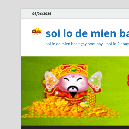
04/06/2026
soi lo de mien b
soi lo de mien bac ngay hom nay – soi lo 2 nhay