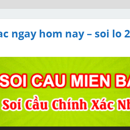
ac ngay hom nay – soi lo 