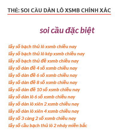
THẺ:
SOI CẦU DÀN LÔ XSMB CHÍNH XÁC
soi cầu đặc biệt
lấy số bạch thủ lô xsmb chiều nay
lấy số bạch thủ lô kép xsmb chiều nay
lấy số bạch thủ đề xsmb chiều nay
lấy số dàn đề 4 số xsmb chiều nay
lấy số dàn đề 6 số xsmb chiều nay
lấy số dàn đề 8 số xsmb chiều nay
lấy số dàn đề 10 số xsmb chiều nay
lấy số dàn lô 6 số xsmb chiều nay
lấy số dàn lô xiên 2 xsmb chiều nay
lấy số dàn lô xiên 4 xsmb chiều nay
lấy số 3 càng 2 số xsmb chiều nay
lấy số cầu bạch thủ lô 2 nháy miền bắc