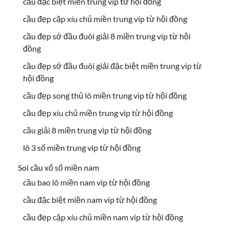
cầu đặc biệt miền trung vip từ hội đồng
cầu đẹp cặp xíu chủ miền trung vip từ hội đồng
cầu đẹp sớ đầu đuôi giải 8 miền trung vip từ hội
đồng
cầu đẹp sớ đầu đuôi giải đặc biệt miền trung vip từ
hội đồng
cầu đẹp song thủ lô miền trung vip từ hội đồng
cầu đẹp xíu chủ miền trung vip từ hội đồng
cầu giải 8 miền trung vip từ hội đồng
lô 3 số miền trung vip từ hội đồng
Soi cầu xổ số miền nam
cầu bao lô miền nam vip từ hội đồng
cầu đặc biệt miền nam vip từ hội đồng
cầu đẹp cặp xíu chủ miền nam vip từ hội đồng