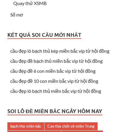
Quay thử XSMB
Sổ mơ
KẾT QUẢ SOI CẦU MỚI NHẤT
cầu đẹp lô bạch thủ kép miền bắc vip từ hội đồng
cầu đẹp đề bạch thủ miền bắc vip từ hội đồng
cầu đẹp đề 6 con miền bắc vip từ hội đồng
cầu đẹp đề 10 con miền bắc vip từ hội đồng
cầu đẹp lô bạch thủ miền bắc vip từ hội đồng
SOI LÔ ĐỀ MIỀN BẮC NGÀY HÔM NAY
bạch thủ miền bắc
Cao thủ chốt số miền Trung