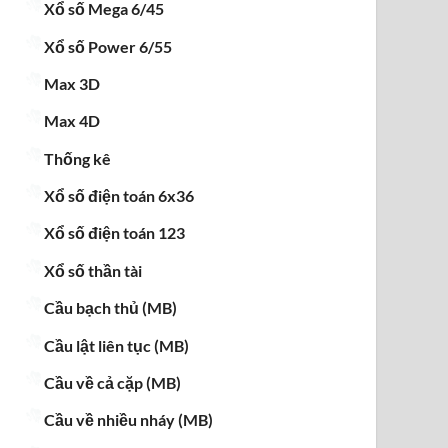
Xổ số Mega 6/45
Xổ số Power 6/55
Max 3D
Max 4D
Thống kê
Xổ số điện toán 6x36
Xổ số điện toán 123
Xổ số thần tài
Cầu bạch thủ (MB)
Cầu lật liên tục (MB)
Cầu về cả cặp (MB)
Cầu về nhiều nháy (MB)