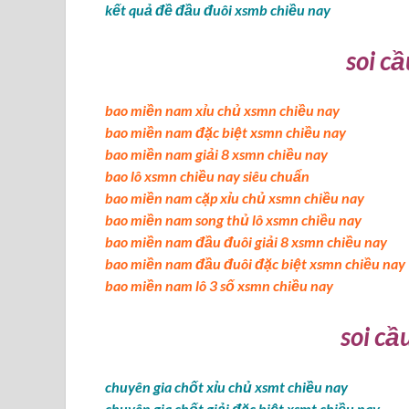
kết quả đề đầu đuôi xsmb chiều nay
soi c
bao miền nam xỉu chủ xsmn chiều nay
bao miền nam đặc biệt xsmn chiều nay
bao miền nam giải 8 xsmn chiều nay
bao lô xsmn chiều nay siêu chuẩn
bao miền nam cặp xỉu chủ xsmn chiều nay
bao miền nam song thủ lô xsmn chiều nay
bao miền nam đầu đuôi giải 8 xsmn chiều nay
bao miền nam đầu đuôi đặc biệt xsmn chiều nay
bao miền nam lô 3 số xsmn chiều nay
soi cầ
chuyên gia chốt xỉu chủ xsmt chiều nay
chuyên gia chốt giải đặc biệt xsmt chiều nay