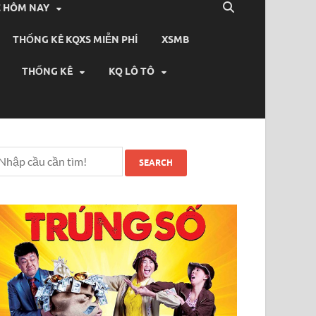
C HÔM NAY
THỐNG KÊ KQXS MIỄN PHÍ
XSMB
THỐNG KÊ
KQ LÔ TÔ
SEARCH