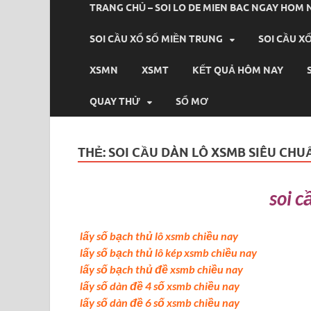
TRANG CHỦ – SOI LO DE MIEN BAC NGAY HOM 
SOI CẦU XỔ SỐ MIỀN TRUNG
SOI CẦU X
XSMN
XSMT
KẾT QUẢ HÔM NAY
QUAY THỬ
SỔ MƠ
THẺ:
SOI CẦU DÀN LÔ XSMB SIÊU CH
soi c
lấy số bạch thủ lô xsmb chiều nay
lấy số bạch thủ lô kép xsmb chiều nay
lấy số bạch thủ đề xsmb chiều nay
lấy số dàn đề 4 số xsmb chiều nay
lấy số dàn đề 6 số xsmb chiều nay