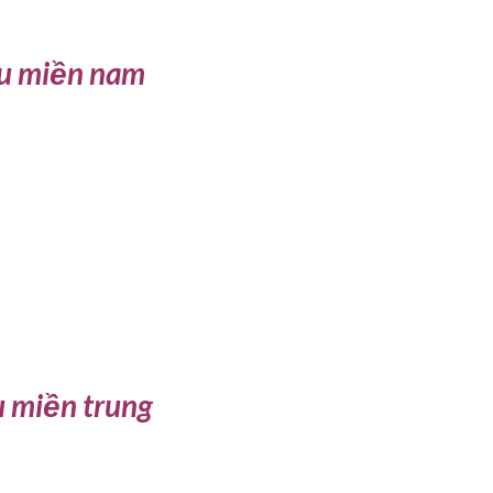
ầu miền nam
u miền trung