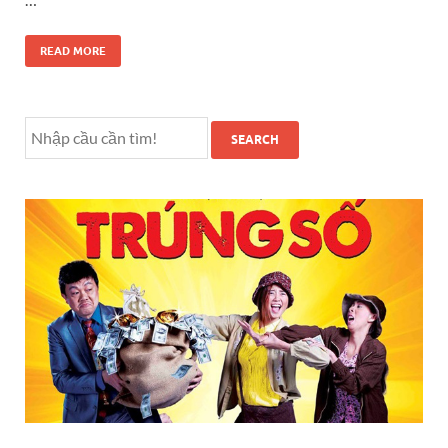
READ MORE
SEARCH