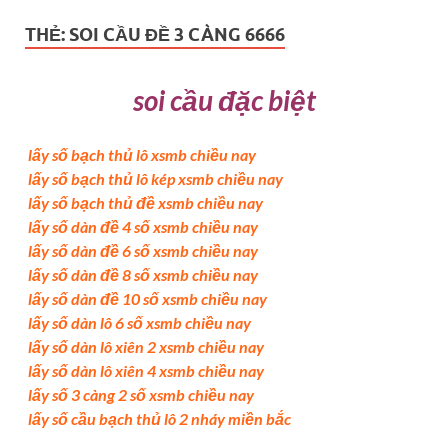
THẺ:
SOI CẦU ĐỀ 3 CÀNG 6666
soi cầu đặc biệt
lấy số bạch thủ lô xsmb chiều nay
lấy số bạch thủ lô kép xsmb chiều nay
lấy số bạch thủ đề xsmb chiều nay
lấy số dàn đề 4 số xsmb chiều nay
lấy số dàn đề 6 số xsmb chiều nay
lấy số dàn đề 8 số xsmb chiều nay
lấy số dàn đề 10 số xsmb chiều nay
lấy số dàn lô 6 số xsmb chiều nay
lấy số dàn lô xiên 2 xsmb chiều nay
lấy số dàn lô xiên 4 xsmb chiều nay
lấy số 3 càng 2 số xsmb chiều nay
lấy số cầu bạch thủ lô 2 nháy miền bắc