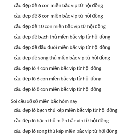
cầu đẹp đề 6 con miền bắc vip từ hội đồng
cầu đẹp đề 8 con miền bắc vip từ hội đồng
cầu đẹp đề 10 con miền bắc vip từ hội đồng
cầu đẹp đề bạch thủ miền bắc vip từ hội đồng
cầu đẹp đề đầu đuôi miền bắc vip từ hội đồng
cầu đẹp đề song thủ miền bắc vip từ hội đồng
cầu đẹp lô 4 con miền bắc vip từ hội đồng
cầu đẹp lô 6 con miền bắc vip từ hội đồng
cầu đẹp lô 8 con miền bắc vip từ hội đồng
Soi cầu xổ số miền bắc hôm nay
cầu đẹp lô bạch thủ kép miền bắc vip từ hội đồng
cầu đẹp lô bạch thủ miền bắc vip từ hội đồng
cầu đẹp lô song thủ kép miền bắc vip từ hội đồng