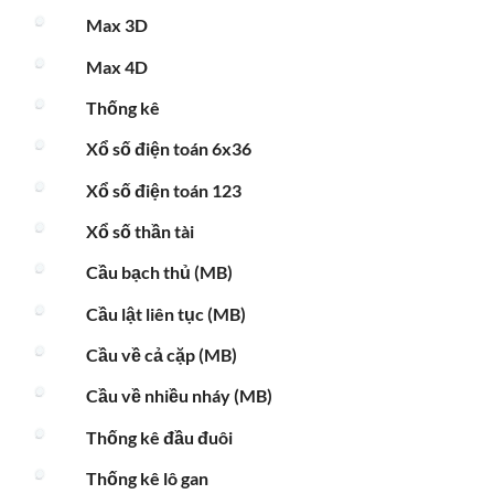
Max 3D
Max 4D
Thống kê
Xổ số điện toán 6x36
Xổ số điện toán 123
Xổ số thần tài
Cầu bạch thủ (MB)
Cầu lật liên tục (MB)
Cầu về cả cặp (MB)
Cầu về nhiều nháy (MB)
Thống kê đầu đuôi
Thống kê lô gan