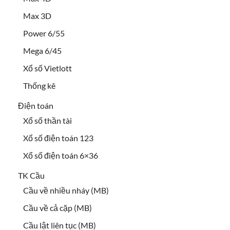
Max 3D
Power 6/55
Mega 6/45
Xổ số Vietlott
Thống kê
Điện toán
Xổ số thần tài
Xổ số điện toán 123
Xổ số điện toán 6×36
TK Cầu
Cầu về nhiều nháy (MB)
Cầu về cả cặp (MB)
Cầu lật liên tục (MB)