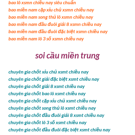
bao lô xsmn chiều nay siêu chuẩn
bao miền nam cặp xỉu chủ xsmn chiều nay
bao miền nam song thủ lô xsmn chiều nay
bao miền nam đầu đuôi giải 8 xsmn chiều nay
bao miền nam đầu đuôi đặc biệt xsmn chiều nay
bao miền nam lô 3 số xsmn chiều nay
soi cầu miền trung
chuyên gia chốt xỉu chủ xsmt chiều nay
chuyên gia chốt giải đặc biệt xsmt chiều nay
chuyên gia chốt giải 8 xsmt chiều nay
chuyên gia chốt bao lô xsmt chiều nay
chuyên gia chốt cặp xỉu chủ xsmt chiều nay
chuyên gia chốt song thủ lô xsmt chiều nay
chuyên gia chốt đầu đuôi giải 8 xsmt chiều nay
chuyên gia chốt lô 3 số xsmt chiều nay
chuyên gia chốt đầu đuôi đặc biệt xsmt chiều nay