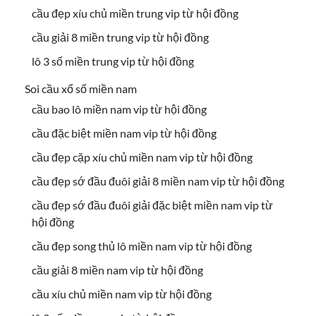
cầu đẹp xíu chủ miền trung vip từ hội đồng
cầu giải 8 miền trung vip từ hội đồng
lô 3 số miền trung vip từ hội đồng
Soi cầu xổ số miền nam
cầu bao lô miền nam vip từ hội đồng
cầu đặc biệt miền nam vip từ hội đồng
cầu đẹp cặp xíu chủ miền nam vip từ hội đồng
cầu đẹp sớ đầu đuôi giải 8 miền nam vip từ hội đồng
cầu đẹp sớ đầu đuôi giải đặc biệt miền nam vip từ
hội đồng
cầu đẹp song thủ lô miền nam vip từ hội đồng
cầu giải 8 miền nam vip từ hội đồng
cầu xíu chủ miền nam vip từ hội đồng