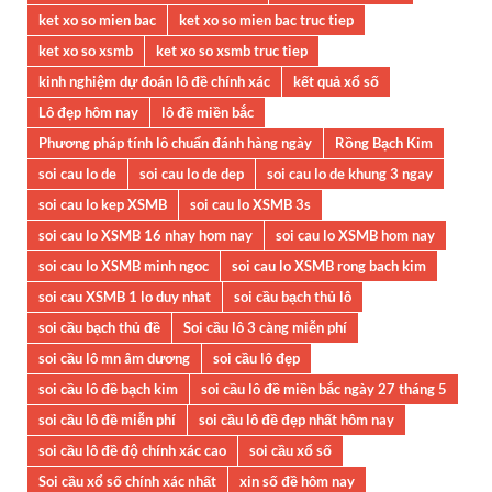
ket xo so mien bac
ket xo so mien bac truc tiep
ket xo so xsmb
ket xo so xsmb truc tiep
kinh nghiệm dự đoán lô đề chính xác
kết quả xổ số
Lô đẹp hôm nay
lô đề miền bắc
Phương pháp tính lô chuẩn đánh hàng ngày
Rồng Bạch Kim
soi cau lo de
soi cau lo de dep
soi cau lo de khung 3 ngay
soi cau lo kep XSMB
soi cau lo XSMB 3s
soi cau lo XSMB 16 nhay hom nay
soi cau lo XSMB hom nay
soi cau lo XSMB minh ngoc
soi cau lo XSMB rong bach kim
soi cau XSMB 1 lo duy nhat
soi cầu bạch thủ lô
soi cầu bạch thủ đề
Soi cầu lô 3 càng miễn phí
soi cầu lô mn âm dương
soi cầu lô đẹp
soi cầu lô đề bạch kim
soi cầu lô đề miền bắc ngày 27 tháng 5
soi cầu lô đề miễn phí
soi cầu lô đề đẹp nhất hôm nay
soi cầu lô đề độ chính xác cao
soi cầu xổ số
Soi cầu xổ số chính xác nhất
xin số đề hôm nay