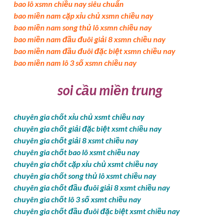
bao lô xsmn chiều nay siêu chuẩn
bao miền nam cặp xỉu chủ xsmn chiều nay
bao miền nam song thủ lô xsmn chiều nay
bao miền nam đầu đuôi giải 8 xsmn chiều nay
bao miền nam đầu đuôi đặc biệt xsmn chiều nay
bao miền nam lô 3 số xsmn chiều nay
soi cầu miền trung
chuyên gia chốt xỉu chủ xsmt chiều nay
chuyên gia chốt giải đặc biệt xsmt chiều nay
chuyên gia chốt giải 8 xsmt chiều nay
chuyên gia chốt bao lô xsmt chiều nay
chuyên gia chốt cặp xỉu chủ xsmt chiều nay
chuyên gia chốt song thủ lô xsmt chiều nay
chuyên gia chốt đầu đuôi giải 8 xsmt chiều nay
chuyên gia chốt lô 3 số xsmt chiều nay
chuyên gia chốt đầu đuôi đặc biệt xsmt chiều nay