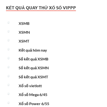
KẾT QUẢ QUAY THỬ XỔ SỐ VIPPP
XSMB
XSMN
XSMT
Kết quả hôm nay
Sổ kết quả XSMB
Sổ kết quả XSMN
Sổ kết quả XSMT
Xổ số vietlott
Xổ số Mega 6/45
Xổ số Power 6/55