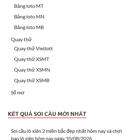
Bảng loto MT
Bảng loto MN
Bảng loto MB
Quay thử
Quay thử Vietlott
Quay thử XSMT
Quay thử XSMN
Quay thử XSMB
Sổ mơ
KẾT QUẢ SOI CẦU MỚI NHẤT
Soi cầu lô xiên 2 miền bắc đẹp nhất hôm nay và chơi
bao lô xiên hôm nay ngày 10/08/2026