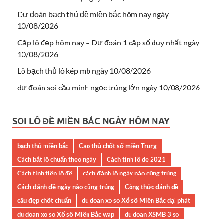
Dự đoán bạch thủ đề miền bắc hôm nay ngày
10/08/2026
Cặp lô đẹp hôm nay – Dự đoán 1 cặp số duy nhất ngày
10/08/2026
Lô bạch thủ lô kép mb ngày 10/08/2026
dự đoán soi cầu minh ngọc trúng lớn ngày 10/08/2026
SOI LÔ ĐỀ MIỀN BẮC NGÀY HÔM NAY
bạch thủ miền bắc
Cao thủ chốt số miền Trung
Cách bắt lô chuẩn theo ngày
Cách tính lô de 2021
Cách tính tiền lô đề
cách đánh lô ngày nào cũng trúng
Cách đánh đề ngày nào cũng trúng
Công thức đánh đề
cầu đẹp chốt chuẩn
du doan xo so Xổ số Miền Bắc dại phát
du doan xo so Xổ số Miền Bắc wap
du doan XSMB 3 so