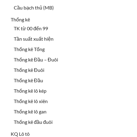
Cầu bạch thủ (MB)
Thống kê
TK từ 00 đến 99
Tần suất xuất hiện
Thống kê Tổng
Thống kê Đầu – Đuôi
Thống kê Đuôi
Thống kê Đầu
Thống kê lô kép
Thống kê lô xiên
Thống kê lô gan
Thống kê đầu đuôi
KQ Lô tô