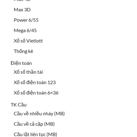
Max 3D
Power 6/55
Mega 6/45
Xổ số Vietlott
Thống kê
Điện toán
Xổ số thần tài
Xổ số điện toán 123
Xổ số điện toán 6×36
TK Cầu
Cầu về nhiều nháy (MB)
Cầu về cả cặp (MB)
Cầu lật liên tục (MB)