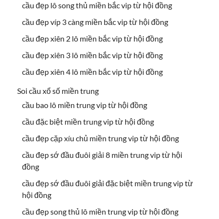
cầu đẹp lô song thủ miền bắc vip từ hội đồng
cầu đẹp víp 3 càng miền bắc vip từ hội đồng
cầu đẹp xiên 2 lô miền bắc vip từ hội đồng
cầu đẹp xiên 3 lô miền bắc vip từ hội đồng
cầu đẹp xiên 4 lô miền bắc vip từ hội đồng
Soi cầu xổ số miền trung
cầu bao lô miền trung vip từ hội đồng
cầu đặc biệt miền trung vip từ hội đồng
cầu đẹp cặp xíu chủ miền trung vip từ hội đồng
cầu đẹp sớ đầu đuôi giải 8 miền trung vip từ hội
đồng
cầu đẹp sớ đầu đuôi giải đặc biệt miền trung vip từ
hội đồng
cầu đẹp song thủ lô miền trung vip từ hội đồng