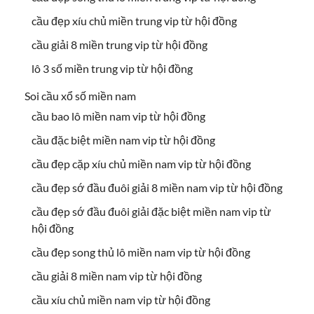
cầu đẹp xíu chủ miền trung vip từ hội đồng
cầu giải 8 miền trung vip từ hội đồng
lô 3 số miền trung vip từ hội đồng
Soi cầu xổ số miền nam
cầu bao lô miền nam vip từ hội đồng
cầu đặc biệt miền nam vip từ hội đồng
cầu đẹp cặp xíu chủ miền nam vip từ hội đồng
cầu đẹp sớ đầu đuôi giải 8 miền nam vip từ hội đồng
cầu đẹp sớ đầu đuôi giải đặc biệt miền nam vip từ
hội đồng
cầu đẹp song thủ lô miền nam vip từ hội đồng
cầu giải 8 miền nam vip từ hội đồng
cầu xíu chủ miền nam vip từ hội đồng