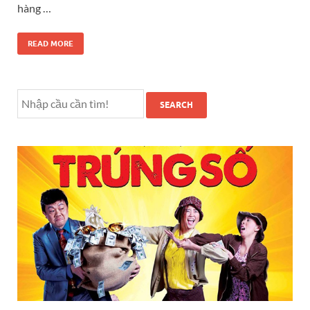
hàng …
READ MORE
SEARCH