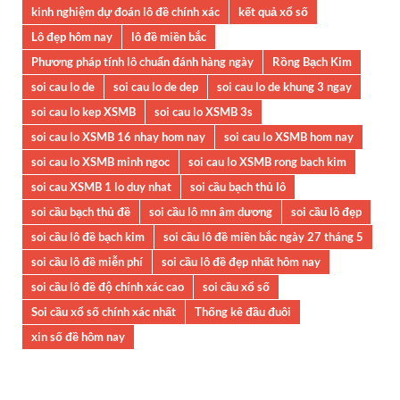
kinh nghiệm dự đoán lô đề chính xác
kết quả xổ số
Lô đẹp hôm nay
lô đề miền bắc
Phương pháp tính lô chuẩn đánh hàng ngày
Rồng Bạch Kim
soi cau lo de
soi cau lo de dep
soi cau lo de khung 3 ngay
soi cau lo kep XSMB
soi cau lo XSMB 3s
soi cau lo XSMB 16 nhay hom nay
soi cau lo XSMB hom nay
soi cau lo XSMB minh ngoc
soi cau lo XSMB rong bach kim
soi cau XSMB 1 lo duy nhat
soi cầu bạch thủ lô
soi cầu bạch thủ đề
soi cầu lô mn âm dương
soi cầu lô đẹp
soi cầu lô đề bạch kim
soi cầu lô đề miền bắc ngày 27 tháng 5
soi cầu lô đề miễn phí
soi cầu lô đề đẹp nhất hôm nay
soi cầu lô đề độ chính xác cao
soi cầu xổ số
Soi cầu xổ số chính xác nhất
Thống kê đầu đuôi
xin số đề hôm nay