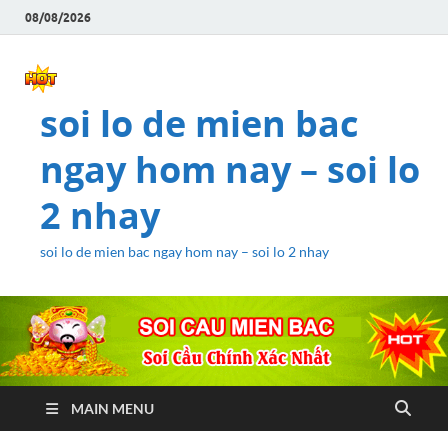
08/08/2026
soi lo de mien bac
ngay hom nay – soi lo
2 nhay
soi lo de mien bac ngay hom nay – soi lo 2 nhay
MAIN MENU