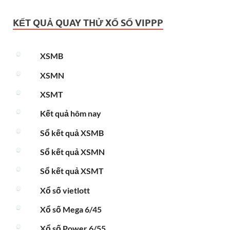
KẾT QUẢ QUAY THỬ XỔ SỐ VIPPP
XSMB
XSMN
XSMT
Kết quả hôm nay
Sổ kết quả XSMB
Sổ kết quả XSMN
Sổ kết quả XSMT
Xổ số vietlott
Xổ số Mega 6/45
Xổ số Power 6/55