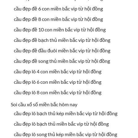
cầu đẹp đề 6 con miền bắc vip từ hội đồng
cầu đẹp đề 8 con miền bắc vip từ hội đồng
cầu đẹp đề 10 con miền bắc vip từ hội đồng
cầu đẹp đề bạch thủ miền bắc vip từ hội đồng
cầu đẹp đề đầu đuôi miền bắc vip từ hội đồng
cầu đẹp đề song thủ miền bắc vip từ hội đồng
cầu đẹp lô 4 con miền bắc vip từ hội đồng
cầu đẹp lô 6 con miền bắc vip từ hội đồng
cầu đẹp lô 8 con miền bắc vip từ hội đồng
Soi cầu xổ số miền bắc hôm nay
cầu đẹp lô bạch thủ kép miền bắc vip từ hội đồng
cầu đẹp lô bạch thủ miền bắc vip từ hội đồng
cầu đẹp lô song thủ kép miền bắc vip từ hội đồng