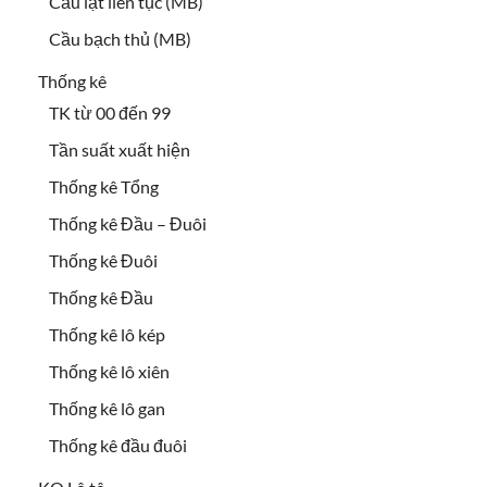
Cầu lật liên tục (MB)
Cầu bạch thủ (MB)
Thống kê
TK từ 00 đến 99
Tần suất xuất hiện
Thống kê Tổng
Thống kê Đầu – Đuôi
Thống kê Đuôi
Thống kê Đầu
Thống kê lô kép
Thống kê lô xiên
Thống kê lô gan
Thống kê đầu đuôi