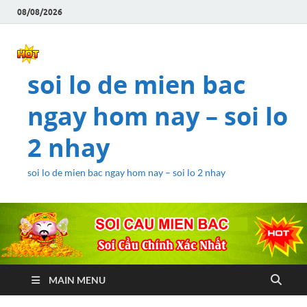
08/08/2026
soi lo de mien bac
ngay hom nay – soi lo
2 nhay
soi lo de mien bac ngay hom nay – soi lo 2 nhay
MAIN MENU