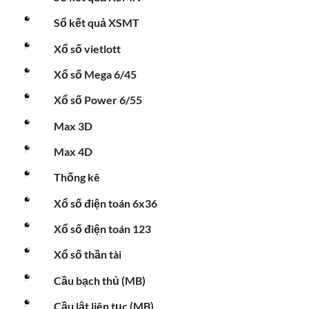
Sổ kết quả XSMT
Xổ số vietlott
Xổ số Mega 6/45
Xổ số Power 6/55
Max 3D
Max 4D
Thống kê
Xổ số điện toán 6x36
Xổ số điện toán 123
Xổ số thần tài
Cầu bạch thủ (MB)
Cầu lật liên tục (MB)