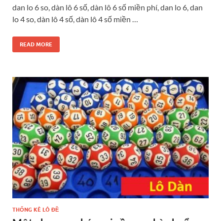
dan lo 6 so, dàn lô 6 số, dàn lô 6 số miền phí, dan lo 6, dan
lo 4 so, dàn lô 4 số, dàn lô 4 số miền …
READ MORE
THỐNG KÊ LÔ ĐỀ