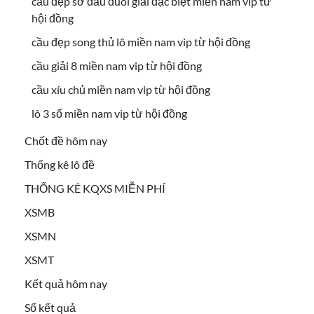
cầu đẹp sớ đầu đuôi giải đặc biệt miền nam vip từ
hội đồng
cầu đẹp song thủ lô miền nam vip từ hội đồng
cầu giải 8 miền nam vip từ hội đồng
cầu xíu chủ miền nam vip từ hội đồng
lô 3 số miền nam vip từ hội đồng
Chốt đề hôm nay
Thống kê lô đề
THỐNG KÊ KQXS MIỄN PHÍ
XSMB
XSMN
XSMT
Kết quả hôm nay
Sổ kết quả