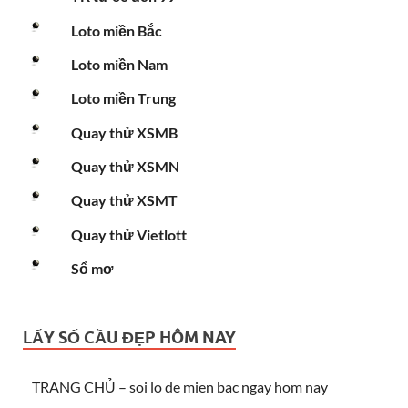
Loto miền Bắc
Loto miền Nam
Loto miền Trung
Quay thử XSMB
Quay thử XSMN
Quay thử XSMT
Quay thử Vietlott
Sổ mơ
LẤY SỐ CẦU ĐẸP HÔM NAY
TRANG CHỦ – soi lo de mien bac ngay hom nay