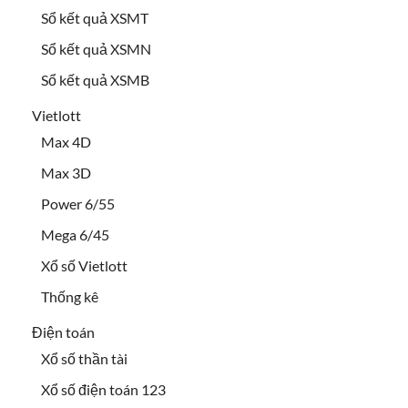
Sổ kết quả XSMT
Sổ kết quả XSMN
Sổ kết quả XSMB
Vietlott
Max 4D
Max 3D
Power 6/55
Mega 6/45
Xổ số Vietlott
Thống kê
Điện toán
Xổ số thần tài
Xổ số điện toán 123