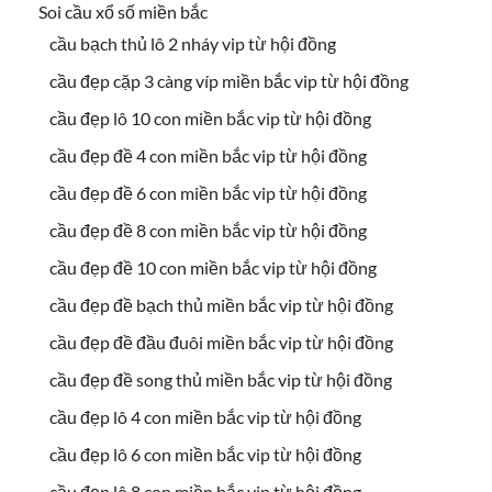
Soi cầu xổ số miền bắc
cầu bạch thủ lô 2 nháy vip từ hội đồng
cầu đẹp cặp 3 càng víp miền bắc vip từ hội đồng
cầu đẹp lô 10 con miền bắc vip từ hội đồng
cầu đẹp đề 4 con miền bắc vip từ hội đồng
cầu đẹp đề 6 con miền bắc vip từ hội đồng
cầu đẹp đề 8 con miền bắc vip từ hội đồng
cầu đẹp đề 10 con miền bắc vip từ hội đồng
cầu đẹp đề bạch thủ miền bắc vip từ hội đồng
cầu đẹp đề đầu đuôi miền bắc vip từ hội đồng
cầu đẹp đề song thủ miền bắc vip từ hội đồng
cầu đẹp lô 4 con miền bắc vip từ hội đồng
cầu đẹp lô 6 con miền bắc vip từ hội đồng
cầu đẹp lô 8 con miền bắc vip từ hội đồng