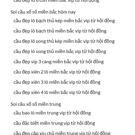
Soi cầu xổ số miền bắc hôm nay
cầu đẹp lô bạch thủ kép miền bắc vip từ hội đồng
cầu đẹp lô bạch thủ miền bắc vip từ hội đồng
cầu đẹp lô song thủ kép miền bắc vip từ hội đồng
cầu đẹp lô song thủ miền bắc vip từ hội đồng
cầu đẹp víp 3 càng miền bắc vip từ hội đồng
cầu đẹp xiên 2 lô miền bắc vip từ hội đồng
cầu đẹp xiên 3 lô miền bắc vip từ hội đồng
cầu đẹp xiên 4 lô miền bắc vip từ hội đồng
Soi cầu xổ số miền trung
cầu bao lô miền trung vip từ hội đồng
cầu đặc biệt miền trung vip từ hội đồng
cầu đẹp cặp xíu chủ miền trung vip từ hội đồng