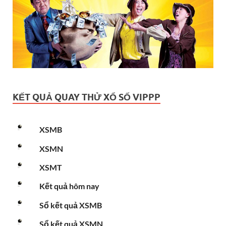
KẾT QUẢ QUAY THỬ XỔ SỐ VIPPP
XSMB
XSMN
XSMT
Kết quả hôm nay
Sổ kết quả XSMB
Sổ kết quả XSMN