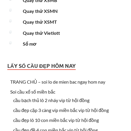
Quay thử XSMB
Quay thử XSMN
Quay thử XSMT
Quay thử Vietlott
Sổ mơ
LẤY SỐ CẦU ĐẸP HÔM NAY
TRANG CHỦ – soi lo de mien bac ngay hom nay
Soi cầu xổ số miền bắc
cầu bạch thủ lô 2 nháy vip từ hội đồng
cầu đẹp cặp 3 càng víp miền bắc vip từ hội đồng
cầu đẹp lô 10 con miền bắc vip từ hội đồng
cầu đẹp đề 4 con miền bắc vip từ hội đồng