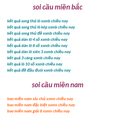
soi cầu miền bắc
kết quả song thủ lô xsmb chiều nay
kết quả song thủ lô kép xsmb chiều nay
kết quả song thủ đề xsmb chiều nay
kết quả dàn lô 4 số xsmb chiều nay
kết quả dàn lô 8 số xsmb chiều nay
kết quả dàn lô xiên 3 xsmb chiều nay
kết quả 3 càng xsmb chiều nay
kết quả lô 10 số xsmb chiều nay
kết quả đề đầu đuôi xsmb chiều nay
soi cầu miền nam
bao miền nam xỉu chủ xsmn chiều nay
bao miền nam đặc biệt xsmn chiều nay
bao miền nam giải 8 xsmn chiều nay