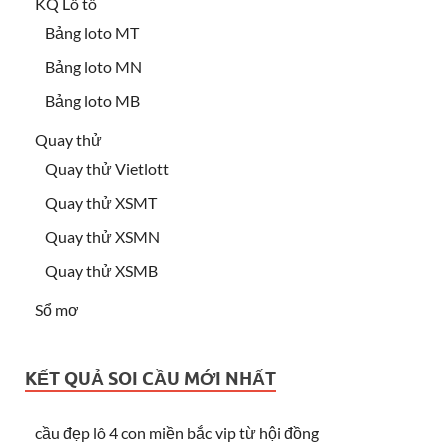
KQ Lô tô
Bảng loto MT
Bảng loto MN
Bảng loto MB
Quay thử
Quay thử Vietlott
Quay thử XSMT
Quay thử XSMN
Quay thử XSMB
Sổ mơ
KẾT QUẢ SOI CẦU MỚI NHẤT
cầu đẹp lô 4 con miền bắc vip từ hội đồng