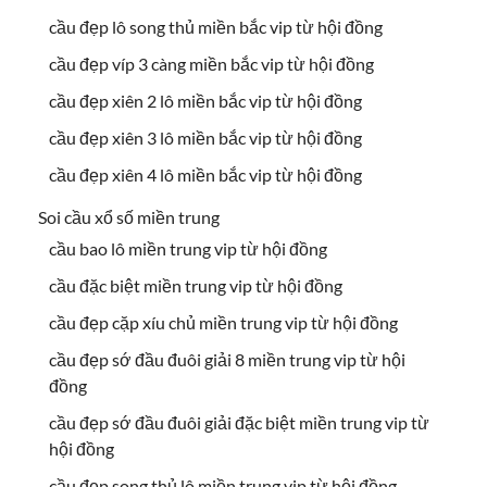
cầu đẹp lô song thủ miền bắc vip từ hội đồng
cầu đẹp víp 3 càng miền bắc vip từ hội đồng
cầu đẹp xiên 2 lô miền bắc vip từ hội đồng
cầu đẹp xiên 3 lô miền bắc vip từ hội đồng
cầu đẹp xiên 4 lô miền bắc vip từ hội đồng
Soi cầu xổ số miền trung
cầu bao lô miền trung vip từ hội đồng
cầu đặc biệt miền trung vip từ hội đồng
cầu đẹp cặp xíu chủ miền trung vip từ hội đồng
cầu đẹp sớ đầu đuôi giải 8 miền trung vip từ hội
đồng
cầu đẹp sớ đầu đuôi giải đặc biệt miền trung vip từ
hội đồng
cầu đẹp song thủ lô miền trung vip từ hội đồng