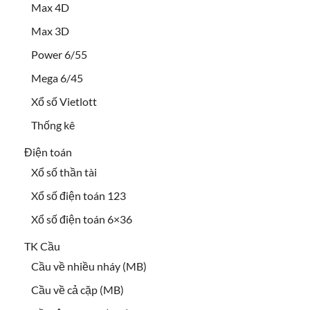
Max 4D
Max 3D
Power 6/55
Mega 6/45
Xổ số Vietlott
Thống kê
Điện toán
Xổ số thần tài
Xổ số điện toán 123
Xổ số điện toán 6×36
TK Cầu
Cầu về nhiều nháy (MB)
Cầu về cả cặp (MB)