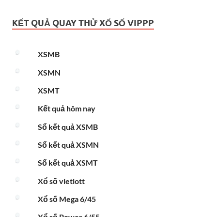
KẾT QUẢ QUAY THỬ XỔ SỐ VIPPP
XSMB
XSMN
XSMT
Kết quả hôm nay
Sổ kết quả XSMB
Sổ kết quả XSMN
Sổ kết quả XSMT
Xổ số vietlott
Xổ số Mega 6/45
Xổ số Power 6/55