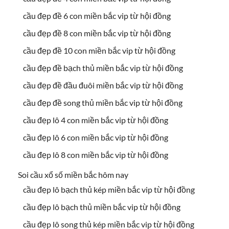
cầu đẹp đề 6 con miền bắc vip từ hội đồng
cầu đẹp đề 8 con miền bắc vip từ hội đồng
cầu đẹp đề 10 con miền bắc vip từ hội đồng
cầu đẹp đề bạch thủ miền bắc vip từ hội đồng
cầu đẹp đề đầu đuôi miền bắc vip từ hội đồng
cầu đẹp đề song thủ miền bắc vip từ hội đồng
cầu đẹp lô 4 con miền bắc vip từ hội đồng
cầu đẹp lô 6 con miền bắc vip từ hội đồng
cầu đẹp lô 8 con miền bắc vip từ hội đồng
Soi cầu xổ số miền bắc hôm nay
cầu đẹp lô bạch thủ kép miền bắc vip từ hội đồng
cầu đẹp lô bạch thủ miền bắc vip từ hội đồng
cầu đẹp lô song thủ kép miền bắc vip từ hội đồng