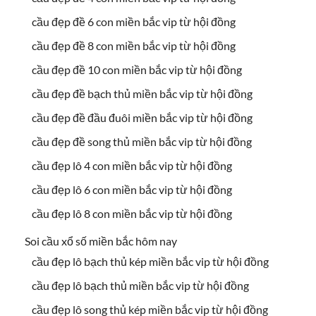
cầu đẹp đề 6 con miền bắc vip từ hội đồng
cầu đẹp đề 8 con miền bắc vip từ hội đồng
cầu đẹp đề 10 con miền bắc vip từ hội đồng
cầu đẹp đề bạch thủ miền bắc vip từ hội đồng
cầu đẹp đề đầu đuôi miền bắc vip từ hội đồng
cầu đẹp đề song thủ miền bắc vip từ hội đồng
cầu đẹp lô 4 con miền bắc vip từ hội đồng
cầu đẹp lô 6 con miền bắc vip từ hội đồng
cầu đẹp lô 8 con miền bắc vip từ hội đồng
Soi cầu xổ số miền bắc hôm nay
cầu đẹp lô bạch thủ kép miền bắc vip từ hội đồng
cầu đẹp lô bạch thủ miền bắc vip từ hội đồng
cầu đẹp lô song thủ kép miền bắc vip từ hội đồng