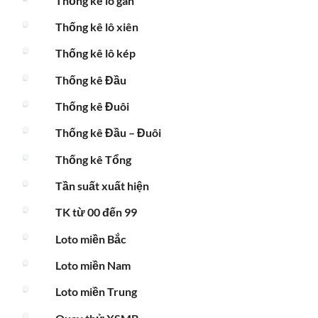
Thống kê lô gan
Thống kê lô xiên
Thống kê lô kép
Thống kê Đầu
Thống kê Đuôi
Thống kê Đầu – Đuôi
Thống kê Tổng
Tần suất xuất hiện
TK từ 00 đến 99
Loto miền Bắc
Loto miền Nam
Loto miền Trung