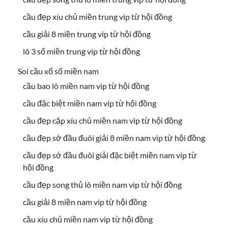
cầu đẹp xíu chủ miền trung vip từ hội đồng
cầu giải 8 miền trung vip từ hội đồng
lô 3 số miền trung vip từ hội đồng
Soi cầu xổ số miền nam
cầu bao lô miền nam vip từ hội đồng
cầu đặc biệt miền nam vip từ hội đồng
cầu đẹp cặp xíu chủ miền nam vip từ hội đồng
cầu đẹp sớ đầu đuôi giải 8 miền nam vip từ hội đồng
cầu đẹp sớ đầu đuôi giải đặc biệt miền nam vip từ
hội đồng
cầu đẹp song thủ lô miền nam vip từ hội đồng
cầu giải 8 miền nam vip từ hội đồng
cầu xíu chủ miền nam vip từ hội đồng