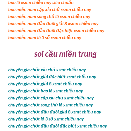
bao lô xsmn chiều nay siêu chuẩn
bao miền nam cặp xỉu chủ xsmn chiều nay
bao miền nam song thủ lô xsmn chiều nay
bao miền nam đầu đuôi giải 8 xsmn chiều nay
bao miền nam đầu đuôi đặc biệt xsmn chiều nay
bao miền nam lô 3 số xsmn chiều nay
soi cầu miền trung
chuyên gia chốt xỉu chủ xsmt chiều nay
chuyên gia chốt giải đặc biệt xsmt chiều nay
chuyên gia chốt giải 8 xsmt chiều nay
chuyên gia chốt bao lô xsmt chiều nay
chuyên gia chốt cặp xỉu chủ xsmt chiều nay
chuyên gia chốt song thủ lô xsmt chiều nay
chuyên gia chốt đầu đuôi giải 8 xsmt chiều nay
chuyên gia chốt lô 3 số xsmt chiều nay
chuyên gia chốt đầu đuôi đặc biệt xsmt chiều nay