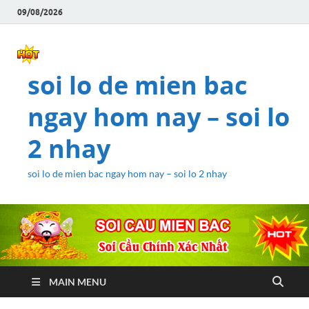
09/08/2026
soi lo de mien bac
ngay hom nay – soi lo
2 nhay
soi lo de mien bac ngay hom nay – soi lo 2 nhay
MAIN MENU