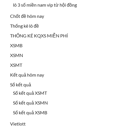
lô 3 số miền nam vip từ hội đồng
Chốt đề hôm nay
Thống kê lô đề
THỐNG KÊ KQXS MIỄN PHÍ
XSMB
XSMN
XSMT
Kết quả hôm nay
Sổ kết quả
Sổ kết quả XSMT
Sổ kết quả XSMN
Sổ kết quả XSMB
Vietlott