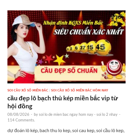
SOI CẦU XỔ SỐ MIỀN BẮC
/
SOI CẦU XỔ SỐ MIỀN BẮC HÔM NAY
cầu đẹp lô bạch thủ kép miền bắc vip từ
hội đồng
08/08/2026
-
by
soi lo de mien bac ngay hom nay - soi lo 2 nhay
-
114 Comments.
dự đoán lô kép, bach thu lo kep, soi cau kep, soi cầu lô kep,