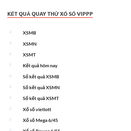
KẾT QUẢ QUAY THỬ XỔ SỐ VIPPP
XSMB
XSMN
XSMT
Kết quả hôm nay
Sổ kết quả XSMB
Sổ kết quả XSMN
Sổ kết quả XSMT
Xổ số vietlott
Xổ số Mega 6/45
Xổ số Power 6/55