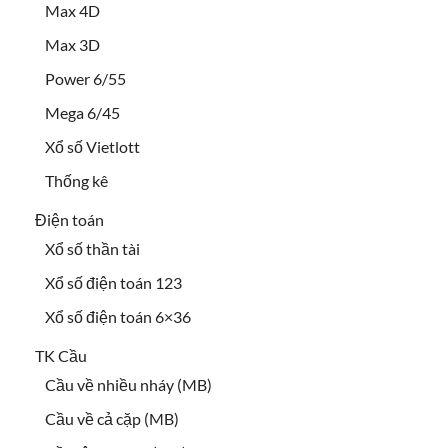
Max 4D
Max 3D
Power 6/55
Mega 6/45
Xổ số Vietlott
Thống kê
Điện toán
Xổ số thần tài
Xổ số điện toán 123
Xổ số điện toán 6×36
TK Cầu
Cầu về nhiều nháy (MB)
Cầu về cả cặp (MB)