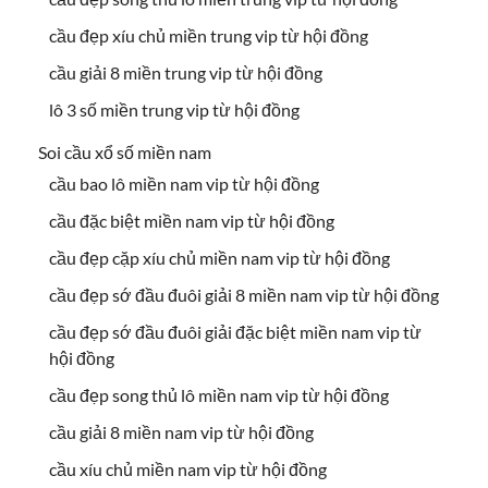
cầu đẹp xíu chủ miền trung vip từ hội đồng
cầu giải 8 miền trung vip từ hội đồng
lô 3 số miền trung vip từ hội đồng
Soi cầu xổ số miền nam
cầu bao lô miền nam vip từ hội đồng
cầu đặc biệt miền nam vip từ hội đồng
cầu đẹp cặp xíu chủ miền nam vip từ hội đồng
cầu đẹp sớ đầu đuôi giải 8 miền nam vip từ hội đồng
cầu đẹp sớ đầu đuôi giải đặc biệt miền nam vip từ
hội đồng
cầu đẹp song thủ lô miền nam vip từ hội đồng
cầu giải 8 miền nam vip từ hội đồng
cầu xíu chủ miền nam vip từ hội đồng