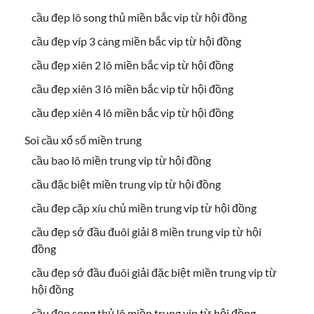
cầu đẹp lô song thủ miền bắc vip từ hội đồng
cầu đẹp víp 3 càng miền bắc vip từ hội đồng
cầu đẹp xiên 2 lô miền bắc vip từ hội đồng
cầu đẹp xiên 3 lô miền bắc vip từ hội đồng
cầu đẹp xiên 4 lô miền bắc vip từ hội đồng
Soi cầu xổ số miền trung
cầu bao lô miền trung vip từ hội đồng
cầu đặc biệt miền trung vip từ hội đồng
cầu đẹp cặp xíu chủ miền trung vip từ hội đồng
cầu đẹp sớ đầu đuôi giải 8 miền trung vip từ hội
đồng
cầu đẹp sớ đầu đuôi giải đặc biệt miền trung vip từ
hội đồng
cầu đẹp song thủ lô miền trung vip từ hội đồng