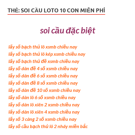
THẺ:
SOI CẦU LOTO 10 CON MIỄN PHÍ
soi cầu đặc biệt
lấy số bạch thủ lô xsmb chiều nay
lấy số bạch thủ lô kép xsmb chiều nay
lấy số bạch thủ đề xsmb chiều nay
lấy số dàn đề 4 số xsmb chiều nay
lấy số dàn đề 6 số xsmb chiều nay
lấy số dàn đề 8 số xsmb chiều nay
lấy số dàn đề 10 số xsmb chiều nay
lấy số dàn lô 6 số xsmb chiều nay
lấy số dàn lô xiên 2 xsmb chiều nay
lấy số dàn lô xiên 4 xsmb chiều nay
lấy số 3 càng 2 số xsmb chiều nay
lấy số cầu bạch thủ lô 2 nháy miền bắc