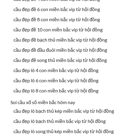
cầu đẹp đề 6 con miền bắc vip từ hội đồng
cầu đẹp đề 8 con miền bắc vip từ hội đồng
cầu đẹp đề 10 con miền bắc vip từ hội đồng
cầu đẹp đề bạch thủ miền bắc vip từ hội đồng
cầu đẹp đề đầu đuôi miền bắc vip từ hội đồng
cầu đẹp đề song thủ miền bắc vip từ hội đồng
cầu đẹp lô 4 con miền bắc vip từ hội đồng
cầu đẹp lô 6 con miền bắc vip từ hội đồng
cầu đẹp lô 8 con miền bắc vip từ hội đồng
Soi cầu xổ số miền bắc hôm nay
cầu đẹp lô bạch thủ kép miền bắc vip từ hội đồng
cầu đẹp lô bạch thủ miền bắc vip từ hội đồng
cầu đẹp lô song thủ kép miền bắc vip từ hội đồng