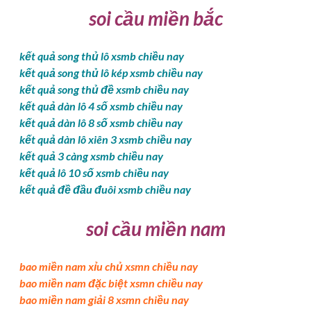
soi cầu miền bắc
kết quả song thủ lô xsmb chiều nay
kết quả song thủ lô kép xsmb chiều nay
kết quả song thủ đề xsmb chiều nay
kết quả dàn lô 4 số xsmb chiều nay
kết quả dàn lô 8 số xsmb chiều nay
kết quả dàn lô xiên 3 xsmb chiều nay
kết quả 3 càng xsmb chiều nay
kết quả lô 10 số xsmb chiều nay
kết quả đề đầu đuôi xsmb chiều nay
soi cầu miền nam
bao miền nam xỉu chủ xsmn chiều nay
bao miền nam đặc biệt xsmn chiều nay
bao miền nam giải 8 xsmn chiều nay