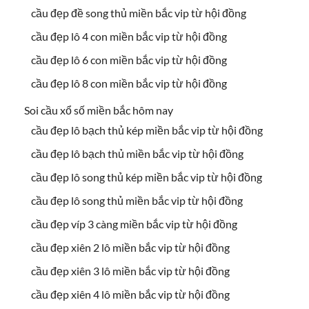
cầu đẹp đề song thủ miền bắc vip từ hội đồng
cầu đẹp lô 4 con miền bắc vip từ hội đồng
cầu đẹp lô 6 con miền bắc vip từ hội đồng
cầu đẹp lô 8 con miền bắc vip từ hội đồng
Soi cầu xổ số miền bắc hôm nay
cầu đẹp lô bạch thủ kép miền bắc vip từ hội đồng
cầu đẹp lô bạch thủ miền bắc vip từ hội đồng
cầu đẹp lô song thủ kép miền bắc vip từ hội đồng
cầu đẹp lô song thủ miền bắc vip từ hội đồng
cầu đẹp víp 3 càng miền bắc vip từ hội đồng
cầu đẹp xiên 2 lô miền bắc vip từ hội đồng
cầu đẹp xiên 3 lô miền bắc vip từ hội đồng
cầu đẹp xiên 4 lô miền bắc vip từ hội đồng