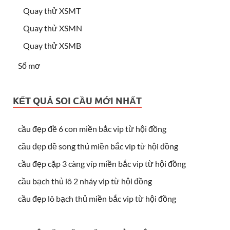
Quay thử XSMT
Quay thử XSMN
Quay thử XSMB
Sổ mơ
KẾT QUẢ SOI CẦU MỚI NHẤT
cầu đẹp đề 6 con miền bắc vip từ hội đồng
cầu đẹp đề song thủ miền bắc vip từ hội đồng
cầu đẹp cặp 3 càng víp miền bắc vip từ hội đồng
cầu bạch thủ lô 2 nháy vip từ hội đồng
cầu đẹp lô bạch thủ miền bắc vip từ hội đồng