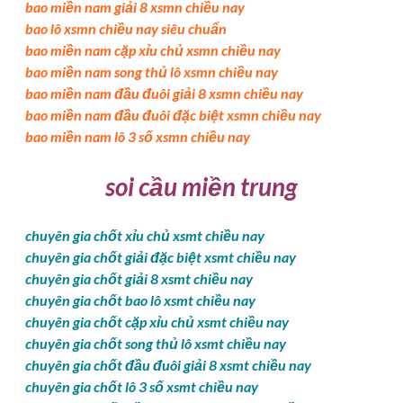
bao miền nam giải 8 xsmn chiều nay
bao lô xsmn chiều nay siêu chuẩn
bao miền nam cặp xỉu chủ xsmn chiều nay
bao miền nam song thủ lô xsmn chiều nay
bao miền nam đầu đuôi giải 8 xsmn chiều nay
bao miền nam đầu đuôi đặc biệt xsmn chiều nay
bao miền nam lô 3 số xsmn chiều nay
soi cầu miền trung
chuyên gia chốt xỉu chủ xsmt chiều nay
chuyên gia chốt giải đặc biệt xsmt chiều nay
chuyên gia chốt giải 8 xsmt chiều nay
chuyên gia chốt bao lô xsmt chiều nay
chuyên gia chốt cặp xỉu chủ xsmt chiều nay
chuyên gia chốt song thủ lô xsmt chiều nay
chuyên gia chốt đầu đuôi giải 8 xsmt chiều nay
chuyên gia chốt lô 3 số xsmt chiều nay