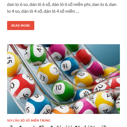
dan lo 6 so, dàn lô 6 số, dàn lô 6 số miền phí, dan lo 6, dan
lo 4 so, dàn lô 4 số, dàn lô 4 số miền …
READ MORE
SOI CẦU XỔ SỐ MIỀN TRUNG