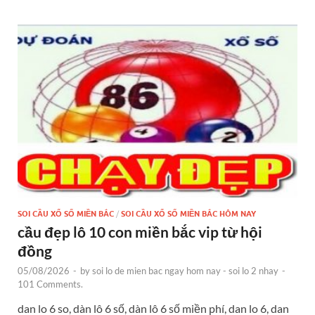
SOI CẦU XỔ SỐ MIỀN BẮC
/
SOI CẦU XỔ SỐ MIỀN BẮC HÔM NAY
cầu đẹp lô 10 con miền bắc vip từ hội
đồng
05/08/2026
-
by
soi lo de mien bac ngay hom nay - soi lo 2 nhay
-
101 Comments.
dan lo 6 so, dàn lô 6 số, dàn lô 6 số miền phí, dan lo 6, dan