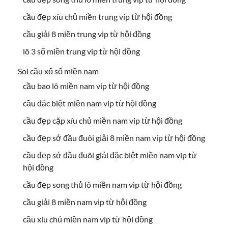
cầu đẹp xíu chủ miền trung vip từ hội đồng
cầu giải 8 miền trung vip từ hội đồng
lô 3 số miền trung vip từ hội đồng
Soi cầu xổ số miền nam
cầu bao lô miền nam vip từ hội đồng
cầu đặc biệt miền nam vip từ hội đồng
cầu đẹp cặp xíu chủ miền nam vip từ hội đồng
cầu đẹp sớ đầu đuôi giải 8 miền nam vip từ hội đồng
cầu đẹp sớ đầu đuôi giải đặc biệt miền nam vip từ
hội đồng
cầu đẹp song thủ lô miền nam vip từ hội đồng
cầu giải 8 miền nam vip từ hội đồng
cầu xíu chủ miền nam vip từ hội đồng