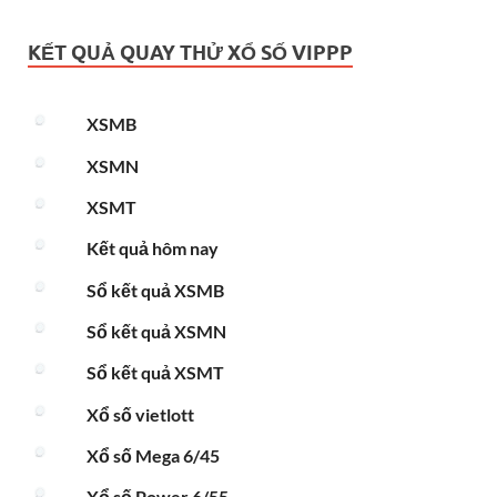
KẾT QUẢ QUAY THỬ XỔ SỐ VIPPP
XSMB
XSMN
XSMT
Kết quả hôm nay
Sổ kết quả XSMB
Sổ kết quả XSMN
Sổ kết quả XSMT
Xổ số vietlott
Xổ số Mega 6/45
Xổ số Power 6/55