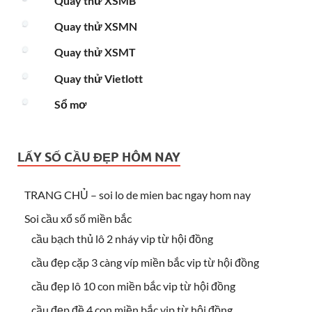
Quay thử XSMB
Quay thử XSMN
Quay thử XSMT
Quay thử Vietlott
Sổ mơ
LẤY SỐ CẦU ĐẸP HÔM NAY
TRANG CHỦ – soi lo de mien bac ngay hom nay
Soi cầu xổ số miền bắc
cầu bạch thủ lô 2 nháy vip từ hội đồng
cầu đẹp cặp 3 càng víp miền bắc vip từ hội đồng
cầu đẹp lô 10 con miền bắc vip từ hội đồng
cầu đẹp đề 4 con miền bắc vip từ hội đồng