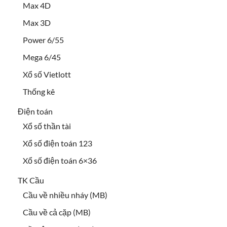
Max 4D
Max 3D
Power 6/55
Mega 6/45
Xổ số Vietlott
Thống kê
Điện toán
Xổ số thần tài
Xổ số điện toán 123
Xổ số điện toán 6×36
TK Cầu
Cầu về nhiều nháy (MB)
Cầu về cả cặp (MB)