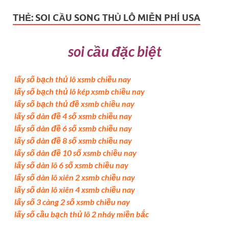
THẺ:
SOI CẦU SONG THỦ LÔ MIỄN PHÍ USA
soi cầu đặc biệt
lấy số bạch thủ lô xsmb chiều nay
lấy số bạch thủ lô kép xsmb chiều nay
lấy số bạch thủ đề xsmb chiều nay
lấy số dàn đề 4 số xsmb chiều nay
lấy số dàn đề 6 số xsmb chiều nay
lấy số dàn đề 8 số xsmb chiều nay
lấy số dàn đề 10 số xsmb chiều nay
lấy số dàn lô 6 số xsmb chiều nay
lấy số dàn lô xiên 2 xsmb chiều nay
lấy số dàn lô xiên 4 xsmb chiều nay
lấy số 3 càng 2 số xsmb chiều nay
lấy số cầu bạch thủ lô 2 nháy miền bắc