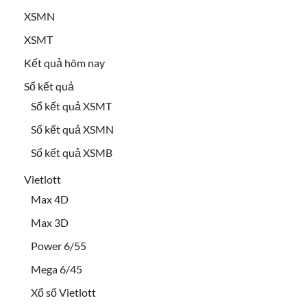
XSMN
XSMT
Kết quả hôm nay
Sổ kết quả
Sổ kết quả XSMT
Sổ kết quả XSMN
Sổ kết quả XSMB
Vietlott
Max 4D
Max 3D
Power 6/55
Mega 6/45
Xổ số Vietlott