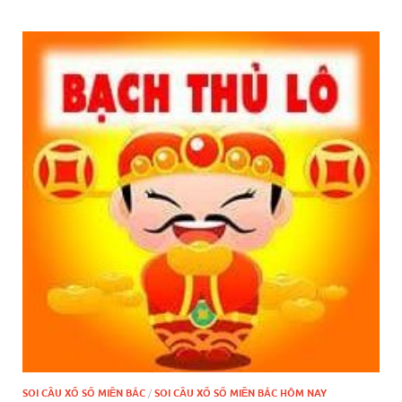
SOI CẦU XỔ SỐ MIỀN BẮC
/
SOI CẦU XỔ SỐ MIỀN BẮC HÔM NAY