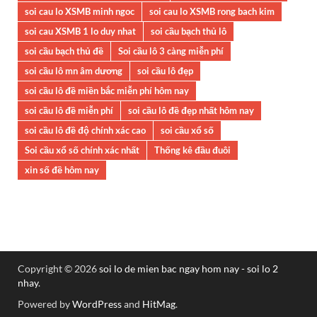
soi cau lo XSMB minh ngoc
soi cau lo XSMB rong bach kim
soi cau XSMB 1 lo duy nhat
soi cầu bạch thủ lô
soi cầu bạch thủ đề
Soi cầu lô 3 càng miễn phí
soi cầu lô mn âm dương
soi cầu lô đẹp
soi cầu lô đề miền bắc miễn phí hôm nay
soi cầu lô đề miễn phí
soi cầu lô đề đẹp nhất hôm nay
soi cầu lô đề độ chính xác cao
soi cầu xổ số
Soi cầu xổ số chính xác nhất
Thống kê đầu đuôi
xin số đề hôm nay
Copyright © 2026
soi lo de mien bac ngay hom nay - soi lo 2
nhay
.
Powered by
WordPress
and
HitMag
.