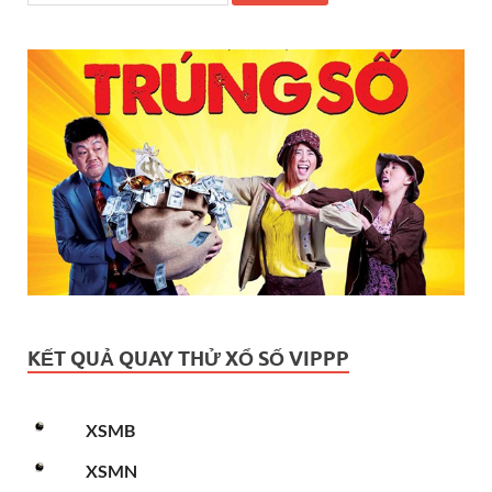
KẾT QUẢ QUAY THỬ XỔ SỐ VIPPP
XSMB
XSMN