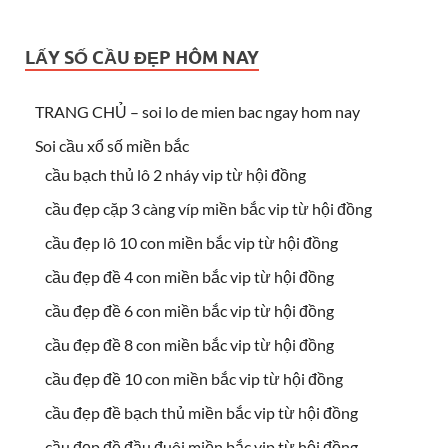
LẤY SỐ CẦU ĐẸP HÔM NAY
TRANG CHỦ – soi lo de mien bac ngay hom nay
Soi cầu xổ số miền bắc
cầu bạch thủ lô 2 nháy vip từ hội đồng
cầu đẹp cặp 3 càng víp miền bắc vip từ hội đồng
cầu đẹp lô 10 con miền bắc vip từ hội đồng
cầu đẹp đề 4 con miền bắc vip từ hội đồng
cầu đẹp đề 6 con miền bắc vip từ hội đồng
cầu đẹp đề 8 con miền bắc vip từ hội đồng
cầu đẹp đề 10 con miền bắc vip từ hội đồng
cầu đẹp đề bạch thủ miền bắc vip từ hội đồng
cầu đẹp đề đầu đuôi miền bắc vip từ hội đồng