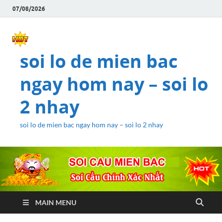
07/08/2026
soi lo de mien bac
ngay hom nay – soi lo
2 nhay
soi lo de mien bac ngay hom nay – soi lo 2 nhay
MAIN MENU