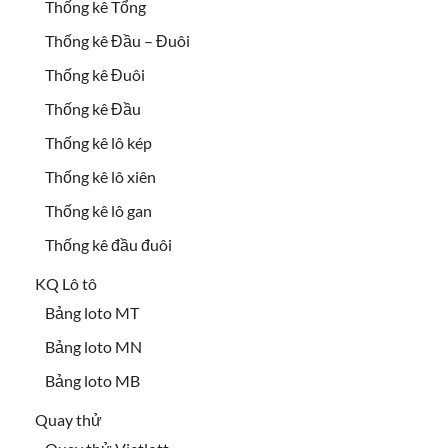
Thống kê Tổng
Thống kê Đầu – Đuôi
Thống kê Đuôi
Thống kê Đầu
Thống kê lô kép
Thống kê lô xiên
Thống kê lô gan
Thống kê đầu đuôi
KQ Lô tô
Bảng loto MT
Bảng loto MN
Bảng loto MB
Quay thử