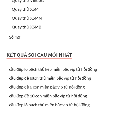
Quay thử Vietlott
Quay thử XSMT
Quay thử XSMN
Quay thử XSMB
Sổ mơ
KẾT QUẢ SOI CẦU MỚI NHẤT
cầu đẹp lô bạch thủ kép miền bắc vip từ hội đồng
cầu đẹp đề bạch thủ miền bắc vip từ hội đồng
cầu đẹp đề 6 con miền bắc vip từ hội đồng
cầu đẹp đề 10 con miền bắc vip từ hội đồng
cầu đẹp lô bạch thủ miền bắc vip từ hội đồng