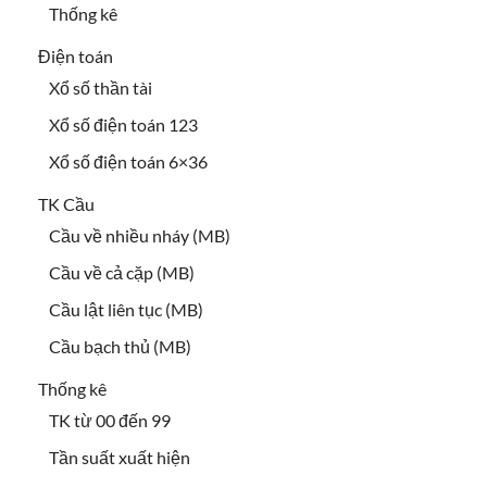
Thống kê
Điện toán
Xổ số thần tài
Xổ số điện toán 123
Xổ số điện toán 6×36
TK Cầu
Cầu về nhiều nháy (MB)
Cầu về cả cặp (MB)
Cầu lật liên tục (MB)
Cầu bạch thủ (MB)
Thống kê
TK từ 00 đến 99
Tần suất xuất hiện