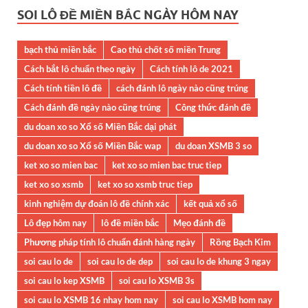
SOI LÔ ĐỀ MIỀN BẮC NGÀY HÔM NAY
bạch thủ miền bắc
Cao thủ chốt số miền Trung
Cách bắt lô chuẩn theo ngày
Cách tính lô de 2021
Cách tính tiền lô đề
cách đánh lô ngày nào cũng trúng
Cách đánh đề ngày nào cũng trúng
Công thức đánh đề
du doan xo so Xổ số Miền Bắc dại phát
du doan xo so Xổ số Miền Bắc wap
du doan XSMB 3 so
ket xo so mien bac
ket xo so mien bac truc tiep
ket xo so xsmb
ket xo so xsmb truc tiep
kinh nghiệm dự đoán lô đề chính xác
kết quả xổ số
Lô đẹp hôm nay
lô đề miền bắc
Mẹo đánh đề
Phương pháp tính lô chuẩn đánh hàng ngày
Rồng Bạch Kim
soi cau lo de
soi cau lo de dep
soi cau lo de khung 3 ngay
soi cau lo kep XSMB
soi cau lo XSMB 3s
soi cau lo XSMB 16 nhay hom nay
soi cau lo XSMB hom nay