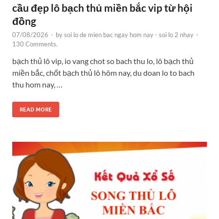
cầu đẹp lô bạch thủ miền bắc vip từ hội
đồng
07/08/2026
-
by
soi lo de mien bac ngay hom nay - soi lo 2 nhay
-
130 Comments.
bạch thủ lô vip, io vang chot so bach thu lo, lô bạch thủ
miền bắc, chốt bạch thủ lô hôm nay, du doan lo to bach
thu hom nay, …
READ MORE