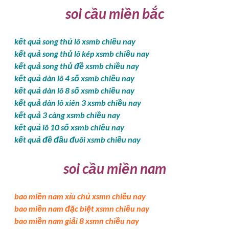
soi cầu miền bắc
kết quả song thủ lô xsmb chiều nay
kết quả song thủ lô kép xsmb chiều nay
kết quả song thủ đề xsmb chiều nay
kết quả dàn lô 4 số xsmb chiều nay
kết quả dàn lô 8 số xsmb chiều nay
kết quả dàn lô xiên 3 xsmb chiều nay
kết quả 3 càng xsmb chiều nay
kết quả lô 10 số xsmb chiều nay
kết quả đề đầu đuôi xsmb chiều nay
soi cầu miền nam
bao miền nam xỉu chủ xsmn chiều nay
bao miền nam đặc biệt xsmn chiều nay
bao miền nam giải 8 xsmn chiều nay