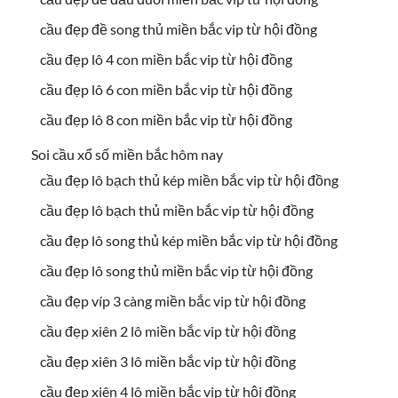
cầu đẹp đề song thủ miền bắc vip từ hội đồng
cầu đẹp lô 4 con miền bắc vip từ hội đồng
cầu đẹp lô 6 con miền bắc vip từ hội đồng
cầu đẹp lô 8 con miền bắc vip từ hội đồng
Soi cầu xổ số miền bắc hôm nay
cầu đẹp lô bạch thủ kép miền bắc vip từ hội đồng
cầu đẹp lô bạch thủ miền bắc vip từ hội đồng
cầu đẹp lô song thủ kép miền bắc vip từ hội đồng
cầu đẹp lô song thủ miền bắc vip từ hội đồng
cầu đẹp víp 3 càng miền bắc vip từ hội đồng
cầu đẹp xiên 2 lô miền bắc vip từ hội đồng
cầu đẹp xiên 3 lô miền bắc vip từ hội đồng
cầu đẹp xiên 4 lô miền bắc vip từ hội đồng