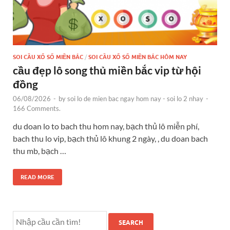
SOI CẦU XỔ SỐ MIỀN BẮC
/
SOI CẦU XỔ SỐ MIỀN BẮC HÔM NAY
cầu đẹp lô song thủ miền bắc vip từ hội
đồng
06/08/2026
-
by
soi lo de mien bac ngay hom nay - soi lo 2 nhay
-
166 Comments.
du doan lo to bach thu hom nay, bạch thủ lô miễn phí,
bach thu lo vip, bạch thủ lô khung 2 ngày, , du doan bach
thu mb, bạch …
READ MORE
SEARCH