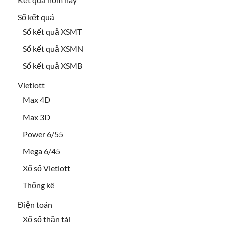
Sổ kết quả
Sổ kết quả XSMT
Sổ kết quả XSMN
Sổ kết quả XSMB
Vietlott
Max 4D
Max 3D
Power 6/55
Mega 6/45
Xổ số Vietlott
Thống kê
Điện toán
Xổ số thần tài