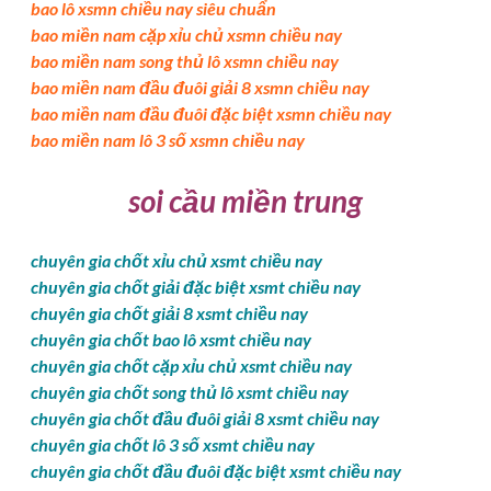
bao lô xsmn chiều nay siêu chuẩn
bao miền nam cặp xỉu chủ xsmn chiều nay
bao miền nam song thủ lô xsmn chiều nay
bao miền nam đầu đuôi giải 8 xsmn chiều nay
bao miền nam đầu đuôi đặc biệt xsmn chiều nay
bao miền nam lô 3 số xsmn chiều nay
soi cầu miền trung
chuyên gia chốt xỉu chủ xsmt chiều nay
chuyên gia chốt giải đặc biệt xsmt chiều nay
chuyên gia chốt giải 8 xsmt chiều nay
chuyên gia chốt bao lô xsmt chiều nay
chuyên gia chốt cặp xỉu chủ xsmt chiều nay
chuyên gia chốt song thủ lô xsmt chiều nay
chuyên gia chốt đầu đuôi giải 8 xsmt chiều nay
chuyên gia chốt lô 3 số xsmt chiều nay
chuyên gia chốt đầu đuôi đặc biệt xsmt chiều nay