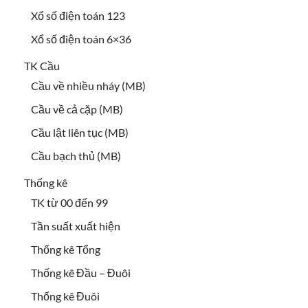
Xổ số điện toán 123
Xổ số điện toán 6×36
TK Cầu
Cầu về nhiều nháy (MB)
Cầu về cả cặp (MB)
Cầu lật liên tục (MB)
Cầu bạch thủ (MB)
Thống kê
TK từ 00 đến 99
Tần suất xuất hiện
Thống kê Tổng
Thống kê Đầu – Đuôi
Thống kê Đuôi