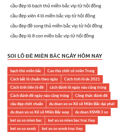
cầu đẹp lô bạch thủ miền bắc vip từ hội đồng
cầu đẹp xiên 4 lô miền bắc vip từ hội đồng
cầu đẹp đề song thủ miền bắc vip từ hội đồng
cầu đẹp lô 8 con miền bắc vip từ hội đồng
SOI LÔ ĐỀ MIỀN BẮC NGÀY HÔM NAY
bạch thủ miền bắc
Cao thủ chốt số miền Trung
Cách bắt lô chuẩn theo ngày
Cách tính lô de 2021
Cách tính tiền lô đề
cách đánh lô ngày nào cũng trúng
Cách đánh đề ngày nào cũng trúng
Công thức đánh đề
cầu đẹp chốt chuẩn
du doan xo so Xổ số Miền Bắc dại phát
du doan xo so Xổ số Miền Bắc wap
du doan XSMB 3 so
ket xo so mien bac
ket xo so mien bac truc tiep
ket xo so xsmb
ket xo so xsmb truc tiep