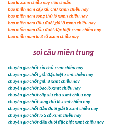
bao lô xsmn chiều nay siêu chuẩn
bao miền nam cặp xỉu chủ xsmn chiều nay
bao miền nam song thủ lô xsmn chiều nay
bao miền nam đầu đuôi giải 8 xsmn chiều nay
bao miền nam đầu đuôi đặc biệt xsmn chiều nay
bao miền nam lô 3 số xsmn chiều nay
soi cầu miền trung
chuyên gia chốt xỉu chủ xsmt chiều nay
chuyên gia chốt giải đặc biệt xsmt chiều nay
chuyên gia chốt giải 8 xsmt chiều nay
chuyên gia chốt bao lô xsmt chiều nay
chuyên gia chốt cặp xỉu chủ xsmt chiều nay
chuyên gia chốt song thủ lô xsmt chiều nay
chuyên gia chốt đầu đuôi giải 8 xsmt chiều nay
chuyên gia chốt lô 3 số xsmt chiều nay
chuyên gia chốt đầu đuôi đặc biệt xsmt chiều nay