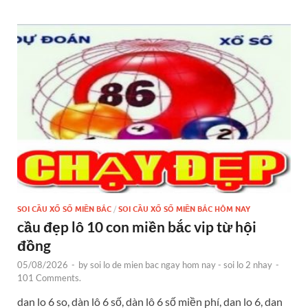
SOI CẦU XỔ SỐ MIỀN BẮC
/
SOI CẦU XỔ SỐ MIỀN BẮC HÔM NAY
cầu đẹp lô 10 con miền bắc vip từ hội
đồng
05/08/2026
-
by
soi lo de mien bac ngay hom nay - soi lo 2 nhay
-
101 Comments.
dan lo 6 so, dàn lô 6 số, dàn lô 6 số miền phí, dan lo 6, dan