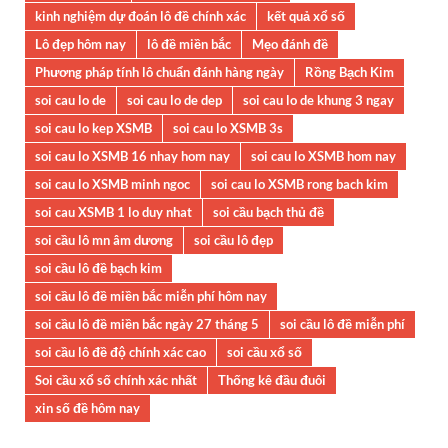
kinh nghiệm dự đoán lô đề chính xác
kết quả xổ số
Lô đẹp hôm nay
lô đề miền bắc
Mẹo đánh đề
Phương pháp tính lô chuẩn đánh hàng ngày
Rồng Bạch Kim
soi cau lo de
soi cau lo de dep
soi cau lo de khung 3 ngay
soi cau lo kep XSMB
soi cau lo XSMB 3s
soi cau lo XSMB 16 nhay hom nay
soi cau lo XSMB hom nay
soi cau lo XSMB minh ngoc
soi cau lo XSMB rong bach kim
soi cau XSMB 1 lo duy nhat
soi cầu bạch thủ đề
soi cầu lô mn âm dương
soi cầu lô đẹp
soi cầu lô đề bạch kim
soi cầu lô đề miền bắc miễn phí hôm nay
soi cầu lô đề miền bắc ngày 27 tháng 5
soi cầu lô đề miễn phí
soi cầu lô đề độ chính xác cao
soi cầu xổ số
Soi cầu xổ số chính xác nhất
Thống kê đầu đuôi
xin số đề hôm nay