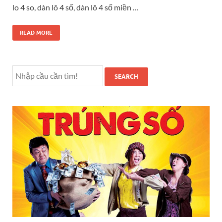
lo 4 so, dàn lô 4 số, dàn lô 4 số miền …
READ MORE
SEARCH