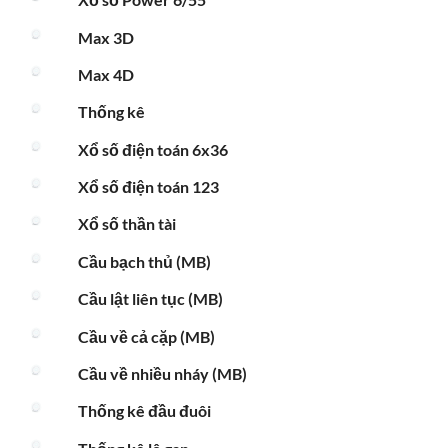
Max 3D
Max 4D
Thống kê
Xổ số điện toán 6x36
Xổ số điện toán 123
Xổ số thần tài
Cầu bạch thủ (MB)
Cầu lật liên tục (MB)
Cầu về cả cặp (MB)
Cầu về nhiều nháy (MB)
Thống kê đầu đuôi