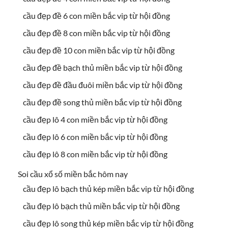
cầu đẹp đề 6 con miền bắc vip từ hội đồng
cầu đẹp đề 8 con miền bắc vip từ hội đồng
cầu đẹp đề 10 con miền bắc vip từ hội đồng
cầu đẹp đề bạch thủ miền bắc vip từ hội đồng
cầu đẹp đề đầu đuôi miền bắc vip từ hội đồng
cầu đẹp đề song thủ miền bắc vip từ hội đồng
cầu đẹp lô 4 con miền bắc vip từ hội đồng
cầu đẹp lô 6 con miền bắc vip từ hội đồng
cầu đẹp lô 8 con miền bắc vip từ hội đồng
Soi cầu xổ số miền bắc hôm nay
cầu đẹp lô bạch thủ kép miền bắc vip từ hội đồng
cầu đẹp lô bạch thủ miền bắc vip từ hội đồng
cầu đẹp lô song thủ kép miền bắc vip từ hội đồng