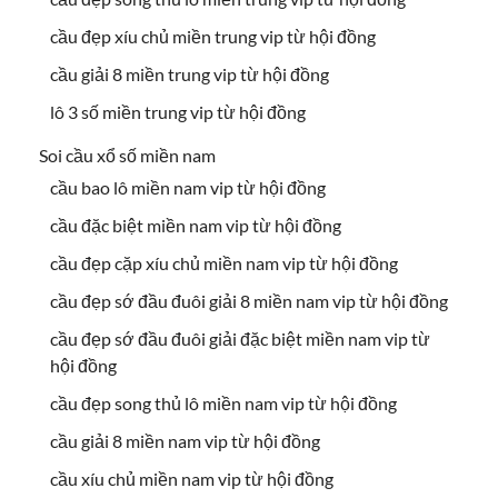
cầu đẹp xíu chủ miền trung vip từ hội đồng
cầu giải 8 miền trung vip từ hội đồng
lô 3 số miền trung vip từ hội đồng
Soi cầu xổ số miền nam
cầu bao lô miền nam vip từ hội đồng
cầu đặc biệt miền nam vip từ hội đồng
cầu đẹp cặp xíu chủ miền nam vip từ hội đồng
cầu đẹp sớ đầu đuôi giải 8 miền nam vip từ hội đồng
cầu đẹp sớ đầu đuôi giải đặc biệt miền nam vip từ
hội đồng
cầu đẹp song thủ lô miền nam vip từ hội đồng
cầu giải 8 miền nam vip từ hội đồng
cầu xíu chủ miền nam vip từ hội đồng