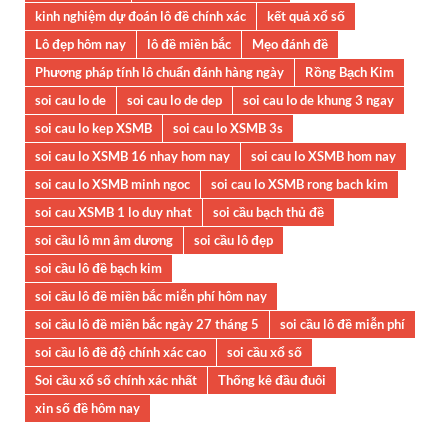
kinh nghiệm dự đoán lô đề chính xác
kết quả xổ số
Lô đẹp hôm nay
lô đề miền bắc
Mẹo đánh đề
Phương pháp tính lô chuẩn đánh hàng ngày
Rồng Bạch Kim
soi cau lo de
soi cau lo de dep
soi cau lo de khung 3 ngay
soi cau lo kep XSMB
soi cau lo XSMB 3s
soi cau lo XSMB 16 nhay hom nay
soi cau lo XSMB hom nay
soi cau lo XSMB minh ngoc
soi cau lo XSMB rong bach kim
soi cau XSMB 1 lo duy nhat
soi cầu bạch thủ đề
soi cầu lô mn âm dương
soi cầu lô đẹp
soi cầu lô đề bạch kim
soi cầu lô đề miền bắc miễn phí hôm nay
soi cầu lô đề miền bắc ngày 27 tháng 5
soi cầu lô đề miễn phí
soi cầu lô đề độ chính xác cao
soi cầu xổ số
Soi cầu xổ số chính xác nhất
Thống kê đầu đuôi
xin số đề hôm nay