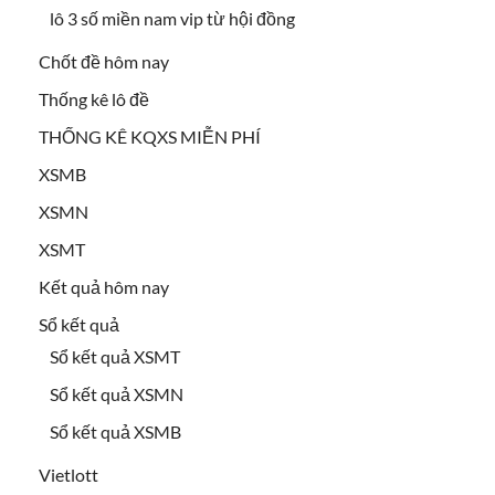
lô 3 số miền nam vip từ hội đồng
Chốt đề hôm nay
Thống kê lô đề
THỐNG KÊ KQXS MIỄN PHÍ
XSMB
XSMN
XSMT
Kết quả hôm nay
Sổ kết quả
Sổ kết quả XSMT
Sổ kết quả XSMN
Sổ kết quả XSMB
Vietlott