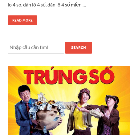
lo 4 so, dàn lô 4 số, dàn lô 4 số miền …
READ MORE
SEARCH