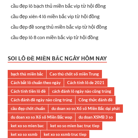
cầu đẹp lô bạch thủ miền bắc vip từ hội đồng
cầu đẹp xiên 4 lô miền bắc vip từ hội đồng
cầu đẹp đề song thủ miền bắc vip từ hội đồng
cầu đẹp lô 8 con miền bắc vip từ hội đồng
SOI LÔ ĐỀ MIỀN BẮC NGÀY HÔM NAY
bạch thủ miền bắc
Cao thủ chốt số miền Trung
Cách bắt lô chuẩn theo ngày
Cách tính lô de 2021
Cách tính tiền lô đề
cách đánh lô ngày nào cũng trúng
Cách đánh đề ngày nào cũng trúng
Công thức đánh đề
cầu đẹp chốt chuẩn
du doan xo so Xổ số Miền Bắc dại phát
du doan xo so Xổ số Miền Bắc wap
du doan XSMB 3 so
ket xo so mien bac
ket xo so mien bac truc tiep
ket xo so xsmb
ket xo so xsmb truc tiep