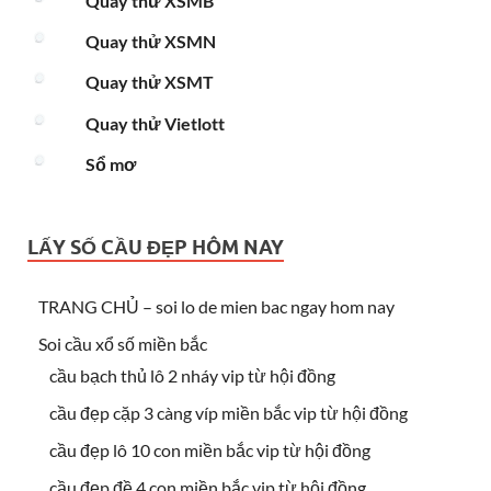
Quay thử XSMB
Quay thử XSMN
Quay thử XSMT
Quay thử Vietlott
Sổ mơ
LẤY SỐ CẦU ĐẸP HÔM NAY
TRANG CHỦ – soi lo de mien bac ngay hom nay
Soi cầu xổ số miền bắc
cầu bạch thủ lô 2 nháy vip từ hội đồng
cầu đẹp cặp 3 càng víp miền bắc vip từ hội đồng
cầu đẹp lô 10 con miền bắc vip từ hội đồng
cầu đẹp đề 4 con miền bắc vip từ hội đồng