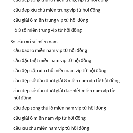
cầu đẹp xíu chủ miền trung vip từ hội đồng
cầu giải 8 miền trung vip từ hội đồng
lô 3 số miền trung vip từ hội đồng
Soi cầu xổ số miền nam
cầu bao lô miền nam vip từ hội đồng
cầu đặc biệt miền nam vip từ hội đồng
cầu đẹp cặp xíu chủ miền nam vip từ hội đồng
cầu đẹp sớ đầu đuôi giải 8 miền nam vip từ hội đồng
cầu đẹp sớ đầu đuôi giải đặc biệt miền nam vip từ
hội đồng
cầu đẹp song thủ lô miền nam vip từ hội đồng
cầu giải 8 miền nam vip từ hội đồng
cầu xíu chủ miền nam vip từ hội đồng