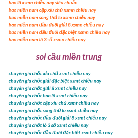
bao lô xsmn chiều nay siêu chuẩn
bao miền nam cặp xỉu chủ xsmn chiều nay
bao miền nam song thủ lô xsmn chiều nay
bao miền nam đầu đuôi giải 8 xsmn chiều nay
bao miền nam đầu đuôi đặc biệt xsmn chiều nay
bao miền nam lô 3 số xsmn chiều nay
soi cầu miền trung
chuyên gia chốt xỉu chủ xsmt chiều nay
chuyên gia chốt giải đặc biệt xsmt chiều nay
chuyên gia chốt giải 8 xsmt chiều nay
chuyên gia chốt bao lô xsmt chiều nay
chuyên gia chốt cặp xỉu chủ xsmt chiều nay
chuyên gia chốt song thủ lô xsmt chiều nay
chuyên gia chốt đầu đuôi giải 8 xsmt chiều nay
chuyên gia chốt lô 3 số xsmt chiều nay
chuyên gia chốt đầu đuôi đặc biệt xsmt chiều nay