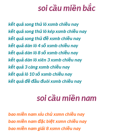
soi cầu miền bắc
kết quả song thủ lô xsmb chiều nay
kết quả song thủ lô kép xsmb chiều nay
kết quả song thủ đề xsmb chiều nay
kết quả dàn lô 4 số xsmb chiều nay
kết quả dàn lô 8 số xsmb chiều nay
kết quả dàn lô xiên 3 xsmb chiều nay
kết quả 3 càng xsmb chiều nay
kết quả lô 10 số xsmb chiều nay
kết quả đề đầu đuôi xsmb chiều nay
soi cầu miền nam
bao miền nam xỉu chủ xsmn chiều nay
bao miền nam đặc biệt xsmn chiều nay
bao miền nam giải 8 xsmn chiều nay