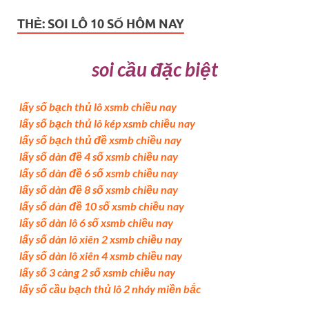
THẺ:
SOI LÔ 10 SỐ HÔM NAY
soi cầu đặc biệt
lấy số bạch thủ lô xsmb chiều nay
lấy số bạch thủ lô kép xsmb chiều nay
lấy số bạch thủ đề xsmb chiều nay
lấy số dàn đề 4 số xsmb chiều nay
lấy số dàn đề 6 số xsmb chiều nay
lấy số dàn đề 8 số xsmb chiều nay
lấy số dàn đề 10 số xsmb chiều nay
lấy số dàn lô 6 số xsmb chiều nay
lấy số dàn lô xiên 2 xsmb chiều nay
lấy số dàn lô xiên 4 xsmb chiều nay
lấy số 3 càng 2 số xsmb chiều nay
lấy số cầu bạch thủ lô 2 nháy miền bắc