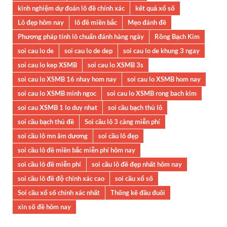
kinh nghiệm dự đoán lô đề chính xác
kết quả xổ số
Lô đẹp hôm nay
lô đề miền bắc
Mẹo đánh đề
Phương pháp tính lô chuẩn đánh hàng ngày
Rồng Bạch Kim
soi cau lo de
soi cau lo de dep
soi cau lo de khung 3 ngay
soi cau lo kep XSMB
soi cau lo XSMB 3s
soi cau lo XSMB 16 nhay hom nay
soi cau lo XSMB hom nay
soi cau lo XSMB minh ngoc
soi cau lo XSMB rong bach kim
soi cau XSMB 1 lo duy nhat
soi cầu bạch thủ lô
soi cầu bạch thủ đề
Soi cầu lô 3 càng miễn phí
soi cầu lô mn âm dương
soi cầu lô đẹp
soi cầu lô đề miền bắc miễn phí hôm nay
soi cầu lô đề miễn phí
soi cầu lô đề đẹp nhất hôm nay
soi cầu lô đề độ chính xác cao
soi cầu xổ số
Soi cầu xổ số chính xác nhất
Thống kê đầu đuôi
xin số đề hôm nay