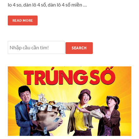
lo 4 so, dàn lô 4 số, dàn lô 4 số miền …
READ MORE
SEARCH