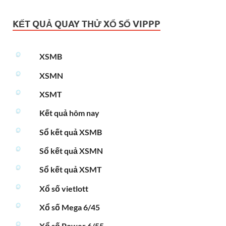
KẾT QUẢ QUAY THỬ XỔ SỐ VIPPP
XSMB
XSMN
XSMT
Kết quả hôm nay
Sổ kết quả XSMB
Sổ kết quả XSMN
Sổ kết quả XSMT
Xổ số vietlott
Xổ số Mega 6/45
Xổ số Power 6/55