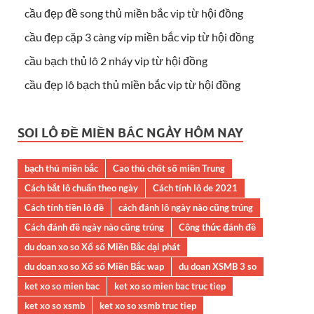
cầu đẹp đề song thủ miền bắc vip từ hội đồng
cầu đẹp cặp 3 càng víp miền bắc vip từ hội đồng
cầu bạch thủ lô 2 nháy vip từ hội đồng
cầu đẹp lô bạch thủ miền bắc vip từ hội đồng
SOI LÔ ĐỀ MIỀN BẮC NGÀY HÔM NAY
bạch thủ miền bắc
Cao thủ chốt số miền Trung
Cách bắt lô chuẩn theo ngày
Cách tính lô de 2021
Cách tính tiền lô đề
cách đánh lô ngày nào cũng trúng
Cách đánh đề ngày nào cũng trúng
Công thức đánh đề
du doan xo so Xổ số Miền Bắc dại phát
du doan xo so Xổ số Miền Bắc wap
du doan XSMB 3 so
ket xo so mien bac
ket xo so mien bac truc tiep
ket xo so xsmb
ket xo so xsmb truc tiep