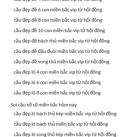
cầu đẹp đề 6 con miền bắc vip từ hội đồng
cầu đẹp đề 8 con miền bắc vip từ hội đồng
cầu đẹp đề 10 con miền bắc vip từ hội đồng
cầu đẹp đề bạch thủ miền bắc vip từ hội đồng
cầu đẹp đề đầu đuôi miền bắc vip từ hội đồng
cầu đẹp đề song thủ miền bắc vip từ hội đồng
cầu đẹp lô 4 con miền bắc vip từ hội đồng
cầu đẹp lô 6 con miền bắc vip từ hội đồng
cầu đẹp lô 8 con miền bắc vip từ hội đồng
Soi cầu xổ số miền bắc hôm nay
cầu đẹp lô bạch thủ kép miền bắc vip từ hội đồng
cầu đẹp lô bạch thủ miền bắc vip từ hội đồng
cầu đẹp lô song thủ kép miền bắc vip từ hội đồng