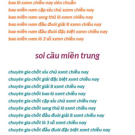
bao lô xsmn chiều nay siêu chuẩn
bao miền nam cặp xỉu chủ xsmn chiều nay
bao miền nam song thủ lô xsmn chiều nay
bao miền nam đầu đuôi giải 8 xsmn chiều nay
bao miền nam đầu đuôi đặc biệt xsmn chiều nay
bao miền nam lô 3 số xsmn chiều nay
soi cầu miền trung
chuyên gia chốt xỉu chủ xsmt chiều nay
chuyên gia chốt giải đặc biệt xsmt chiều nay
chuyên gia chốt giải 8 xsmt chiều nay
chuyên gia chốt bao lô xsmt chiều nay
chuyên gia chốt cặp xỉu chủ xsmt chiều nay
chuyên gia chốt song thủ lô xsmt chiều nay
chuyên gia chốt đầu đuôi giải 8 xsmt chiều nay
chuyên gia chốt lô 3 số xsmt chiều nay
chuyên gia chốt đầu đuôi đặc biệt xsmt chiều nay