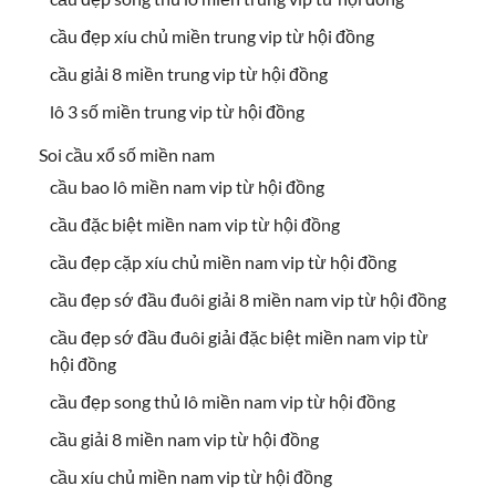
cầu đẹp xíu chủ miền trung vip từ hội đồng
cầu giải 8 miền trung vip từ hội đồng
lô 3 số miền trung vip từ hội đồng
Soi cầu xổ số miền nam
cầu bao lô miền nam vip từ hội đồng
cầu đặc biệt miền nam vip từ hội đồng
cầu đẹp cặp xíu chủ miền nam vip từ hội đồng
cầu đẹp sớ đầu đuôi giải 8 miền nam vip từ hội đồng
cầu đẹp sớ đầu đuôi giải đặc biệt miền nam vip từ
hội đồng
cầu đẹp song thủ lô miền nam vip từ hội đồng
cầu giải 8 miền nam vip từ hội đồng
cầu xíu chủ miền nam vip từ hội đồng