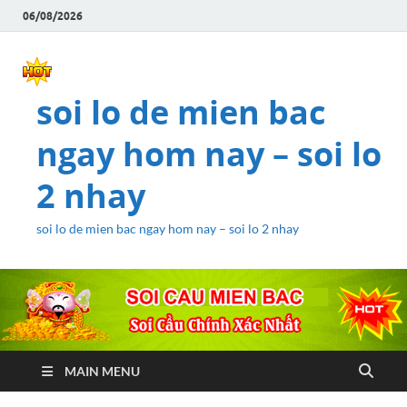
06/08/2026
soi lo de mien bac
ngay hom nay – soi lo
2 nhay
soi lo de mien bac ngay hom nay – soi lo 2 nhay
MAIN MENU