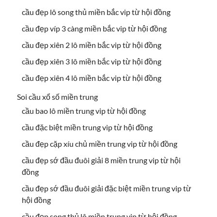
cầu đẹp lô song thủ miền bắc vip từ hội đồng
cầu đẹp víp 3 càng miền bắc vip từ hội đồng
cầu đẹp xiên 2 lô miền bắc vip từ hội đồng
cầu đẹp xiên 3 lô miền bắc vip từ hội đồng
cầu đẹp xiên 4 lô miền bắc vip từ hội đồng
Soi cầu xổ số miền trung
cầu bao lô miền trung vip từ hội đồng
cầu đặc biệt miền trung vip từ hội đồng
cầu đẹp cặp xíu chủ miền trung vip từ hội đồng
cầu đẹp sớ đầu đuôi giải 8 miền trung vip từ hội
đồng
cầu đẹp sớ đầu đuôi giải đặc biệt miền trung vip từ
hội đồng
cầu đẹp song thủ lô miền trung vip từ hội đồng