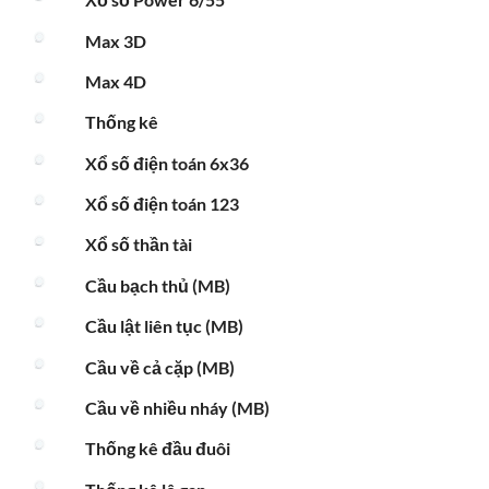
Max 3D
Max 4D
Thống kê
Xổ số điện toán 6x36
Xổ số điện toán 123
Xổ số thần tài
Cầu bạch thủ (MB)
Cầu lật liên tục (MB)
Cầu về cả cặp (MB)
Cầu về nhiều nháy (MB)
Thống kê đầu đuôi