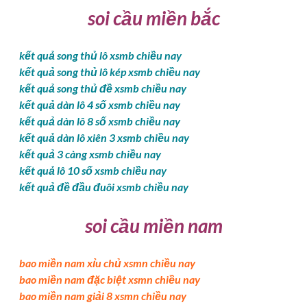
soi cầu miền bắc
kết quả song thủ lô xsmb chiều nay
kết quả song thủ lô kép xsmb chiều nay
kết quả song thủ đề xsmb chiều nay
kết quả dàn lô 4 số xsmb chiều nay
kết quả dàn lô 8 số xsmb chiều nay
kết quả dàn lô xiên 3 xsmb chiều nay
kết quả 3 càng xsmb chiều nay
kết quả lô 10 số xsmb chiều nay
kết quả đề đầu đuôi xsmb chiều nay
soi cầu miền nam
bao miền nam xỉu chủ xsmn chiều nay
bao miền nam đặc biệt xsmn chiều nay
bao miền nam giải 8 xsmn chiều nay