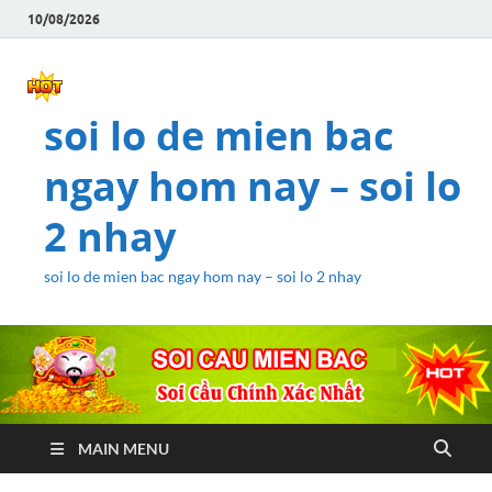
10/08/2026
soi lo de mien bac
ngay hom nay – soi lo
2 nhay
soi lo de mien bac ngay hom nay – soi lo 2 nhay
MAIN MENU