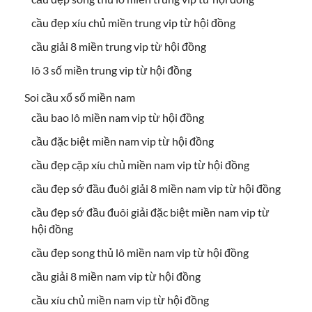
cầu đẹp xíu chủ miền trung vip từ hội đồng
cầu giải 8 miền trung vip từ hội đồng
lô 3 số miền trung vip từ hội đồng
Soi cầu xổ số miền nam
cầu bao lô miền nam vip từ hội đồng
cầu đặc biệt miền nam vip từ hội đồng
cầu đẹp cặp xíu chủ miền nam vip từ hội đồng
cầu đẹp sớ đầu đuôi giải 8 miền nam vip từ hội đồng
cầu đẹp sớ đầu đuôi giải đặc biệt miền nam vip từ
hội đồng
cầu đẹp song thủ lô miền nam vip từ hội đồng
cầu giải 8 miền nam vip từ hội đồng
cầu xíu chủ miền nam vip từ hội đồng