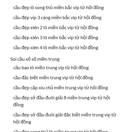
cầu đẹp lô song thủ miền bắc vip từ hội đồng
cầu đẹp víp 3 càng miền bắc vip từ hội đồng
cầu đẹp xiên 2 lô miền bắc vip từ hội đồng
cầu đẹp xiên 3 lô miền bắc vip từ hội đồng
cầu đẹp xiên 4 lô miền bắc vip từ hội đồng
Soi cầu xổ số miền trung
cầu bao lô miền trung vip từ hội đồng
cầu đặc biệt miền trung vip từ hội đồng
cầu đẹp cặp xíu chủ miền trung vip từ hội đồng
cầu đẹp sớ đầu đuôi giải 8 miền trung vip từ hội
đồng
cầu đẹp sớ đầu đuôi giải đặc biệt miền trung vip từ
hội đồng
cầu đẹp song thủ lô miền trung vip từ hội đồng