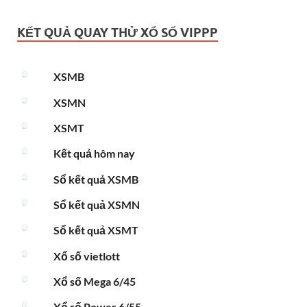
KẾT QUẢ QUAY THỬ XỔ SỐ VIPPP
XSMB
XSMN
XSMT
Kết quả hôm nay
Sổ kết quả XSMB
Sổ kết quả XSMN
Sổ kết quả XSMT
Xổ số vietlott
Xổ số Mega 6/45
Xổ số Power 6/55