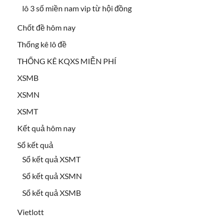
lô 3 số miền nam vip từ hội đồng
Chốt đề hôm nay
Thống kê lô đề
THỐNG KÊ KQXS MIỄN PHÍ
XSMB
XSMN
XSMT
Kết quả hôm nay
Sổ kết quả
Sổ kết quả XSMT
Sổ kết quả XSMN
Sổ kết quả XSMB
Vietlott