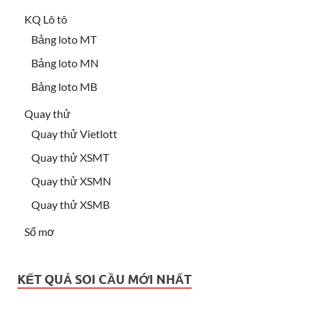
KQ Lô tô
Bảng loto MT
Bảng loto MN
Bảng loto MB
Quay thử
Quay thử Vietlott
Quay thử XSMT
Quay thử XSMN
Quay thử XSMB
Sổ mơ
KẾT QUẢ SOI CẦU MỚI NHẤT