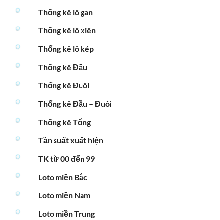
Thống kê lô gan
Thống kê lô xiên
Thống kê lô kép
Thống kê Đầu
Thống kê Đuôi
Thống kê Đầu – Đuôi
Thống kê Tổng
Tần suất xuất hiện
TK từ 00 đến 99
Loto miền Bắc
Loto miền Nam
Loto miền Trung