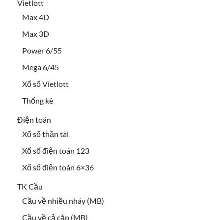
Vietlott
Max 4D
Max 3D
Power 6/55
Mega 6/45
Xổ số Vietlott
Thống kê
Điện toán
Xổ số thần tài
Xổ số điện toán 123
Xổ số điện toán 6×36
TK Cầu
Cầu về nhiều nháy (MB)
Cầu về cả cặp (MB)