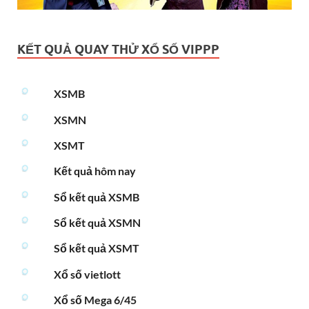
KẾT QUẢ QUAY THỬ XỔ SỐ VIPPP
XSMB
XSMN
XSMT
Kết quả hôm nay
Sổ kết quả XSMB
Sổ kết quả XSMN
Sổ kết quả XSMT
Xổ số vietlott
Xổ số Mega 6/45