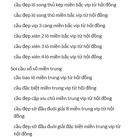
cầu đẹp lô song thủ kép miền bắc vip từ hội đồng
cầu đẹp lô song thủ miền bắc vip từ hội đồng
cầu đẹp víp 3 càng miền bắc vip từ hội đồng
cầu đẹp xiên 2 lô miền bắc vip từ hội đồng
cầu đẹp xiên 3 lô miền bắc vip từ hội đồng
cầu đẹp xiên 4 lô miền bắc vip từ hội đồng
Soi cầu xổ số miền trung
cầu bao lô miền trung vip từ hội đồng
cầu đặc biệt miền trung vip từ hội đồng
cầu đẹp cặp xíu chủ miền trung vip từ hội đồng
cầu đẹp sớ đầu đuôi giải 8 miền trung vip từ hội
đồng
cầu đẹp sớ đầu đuôi giải đặc biệt miền trung vip từ
hội đồng