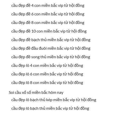
cầu đẹp đề 4 con miền bắc vip từ hội đồng
cầu đẹp đề 6 con miền bắc vip từ hội đồng
cầu đẹp đề 8 con miền bắc vip từ hội đồng
cầu đẹp đề 10 con miền bắc vip từ hội đồng
cầu đẹp đề bạch thủ miền bắc vip từ hội đồng
cầu đẹp đề đầu đuôi miền bắc vip từ hội đồng
cầu đẹp đề song thủ miền bắc vip từ hội đồng
cầu đẹp lô 4 con miền bắc vip từ hội đồng
cầu đẹp lô 6 con miền bắc vip từ hội đồng
cầu đẹp lô 8 con miền bắc vip từ hội đồng
Soi cầu xổ số miền bắc hôm nay
cầu đẹp lô bạch thủ kép miền bắc vip từ hội đồng
cầu đẹp lô bạch thủ miền bắc vip từ hội đồng