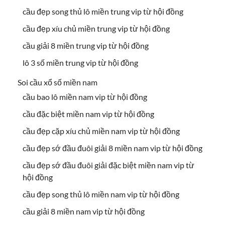
cầu đẹp song thủ lô miền trung vip từ hội đồng
cầu đẹp xíu chủ miền trung vip từ hội đồng
cầu giải 8 miền trung vip từ hội đồng
lô 3 số miền trung vip từ hội đồng
Soi cầu xổ số miền nam
cầu bao lô miền nam vip từ hội đồng
cầu đặc biệt miền nam vip từ hội đồng
cầu đẹp cặp xíu chủ miền nam vip từ hội đồng
cầu đẹp sớ đầu đuôi giải 8 miền nam vip từ hội đồng
cầu đẹp sớ đầu đuôi giải đặc biệt miền nam vip từ
hội đồng
cầu đẹp song thủ lô miền nam vip từ hội đồng
cầu giải 8 miền nam vip từ hội đồng