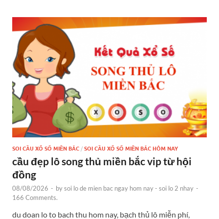
SOI CẦU XỔ SỐ MIỀN BẮC
/
SOI CẦU XỔ SỐ MIỀN BẮC HÔM NAY
cầu đẹp lô song thủ miền bắc vip từ hội
đồng
08/08/2026
-
by
soi lo de mien bac ngay hom nay - soi lo 2 nhay
-
166 Comments.
du doan lo to bach thu hom nay, bạch thủ lô miễn phí,