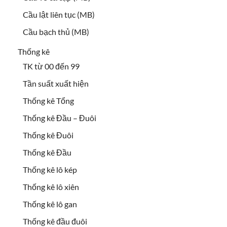
Cầu lật liên tục (MB)
Cầu bạch thủ (MB)
Thống kê
TK từ 00 đến 99
Tần suất xuất hiện
Thống kê Tổng
Thống kê Đầu – Đuôi
Thống kê Đuôi
Thống kê Đầu
Thống kê lô kép
Thống kê lô xiên
Thống kê lô gan
Thống kê đầu đuôi