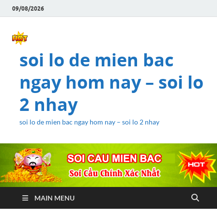
09/08/2026
soi lo de mien bac
ngay hom nay – soi lo
2 nhay
soi lo de mien bac ngay hom nay – soi lo 2 nhay
MAIN MENU