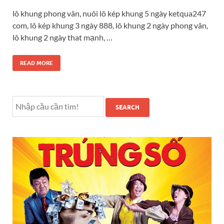
lô khung phong vân, nuôi lô kép khung 5 ngày ketqua247
com, lô kép khung 3 ngày 888, lô khung 2 ngày phong vân,
lô khung 2 ngày that mạnh, …
READ MORE
SEARCH