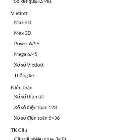
Sổ kết quả XSMB
Vietlott
Max 4D
Max 3D
Power 6/55
Mega 6/45
Xổ số Vietlott
Thống kê
Điện toán
Xổ số thần tài
Xổ số điện toán 123
Xổ số điện toán 6×36
TK Cầu
Cầu về nhiều nháy (MB)