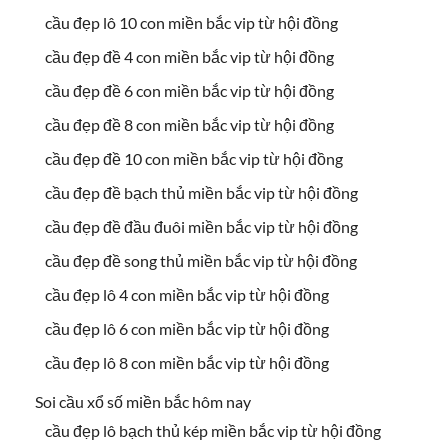
cầu đẹp lô 10 con miền bắc vip từ hội đồng
cầu đẹp đề 4 con miền bắc vip từ hội đồng
cầu đẹp đề 6 con miền bắc vip từ hội đồng
cầu đẹp đề 8 con miền bắc vip từ hội đồng
cầu đẹp đề 10 con miền bắc vip từ hội đồng
cầu đẹp đề bạch thủ miền bắc vip từ hội đồng
cầu đẹp đề đầu đuôi miền bắc vip từ hội đồng
cầu đẹp đề song thủ miền bắc vip từ hội đồng
cầu đẹp lô 4 con miền bắc vip từ hội đồng
cầu đẹp lô 6 con miền bắc vip từ hội đồng
cầu đẹp lô 8 con miền bắc vip từ hội đồng
Soi cầu xổ số miền bắc hôm nay
cầu đẹp lô bạch thủ kép miền bắc vip từ hội đồng