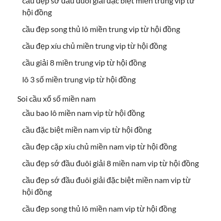
cầu đẹp sớ đầu đuôi giải đặc biệt miền trung vip từ
hội đồng
cầu đẹp song thủ lô miền trung vip từ hội đồng
cầu đẹp xíu chủ miền trung vip từ hội đồng
cầu giải 8 miền trung vip từ hội đồng
lô 3 số miền trung vip từ hội đồng
Soi cầu xổ số miền nam
cầu bao lô miền nam vip từ hội đồng
cầu đặc biệt miền nam vip từ hội đồng
cầu đẹp cặp xíu chủ miền nam vip từ hội đồng
cầu đẹp sớ đầu đuôi giải 8 miền nam vip từ hội đồng
cầu đẹp sớ đầu đuôi giải đặc biệt miền nam vip từ
hội đồng
cầu đẹp song thủ lô miền nam vip từ hội đồng