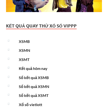
KẾT QUẢ QUAY THỬ XỔ SỐ VIPPP
XSMB
XSMN
XSMT
Kết quả hôm nay
Sổ kết quả XSMB
Sổ kết quả XSMN
Sổ kết quả XSMT
Xổ số vietlott