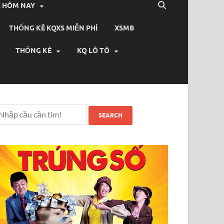
C HÔM NAY
THỐNG KÊ KQXS MIỄN PHÍ
XSMB
THỐNG KÊ
KQ LÔ TÔ
SEARCH