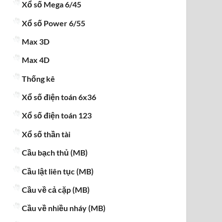
Xổ số Mega 6/45
Xổ số Power 6/55
Max 3D
Max 4D
Thống kê
Xổ số điện toán 6x36
Xổ số điện toán 123
Xổ số thần tài
Cầu bạch thủ (MB)
Cầu lật liên tục (MB)
Cầu về cả cặp (MB)
Cầu về nhiều nháy (MB)