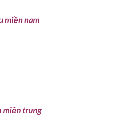
ầu miền nam
u miền trung