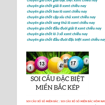
chuyên gia chốt giải 8 xsmt chiều nay
chuyên gia chốt bao lô xsmt chiều nay
chuyên gia chốt cặp xỉu chủ xsmt chiều nay
chuyên gia chốt song thủ lô xsmt chiều nay
chuyên gia chốt đầu đuôi giải 8 xsmt chiều nay
chuyên gia chốt lô 3 số xsmt chiều nay
chuyên gia chốt đầu đuôi đặc biệt xsmt chiều na
SOI CẦU XỔ SỐ MIỀN BẮC
/
SOI CẦU XỔ SỐ MIỀN BẮC HÔM NA