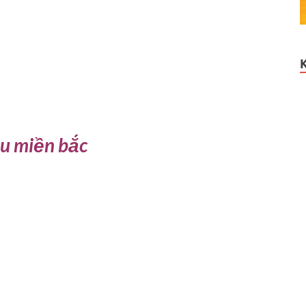
ầu miền bắc