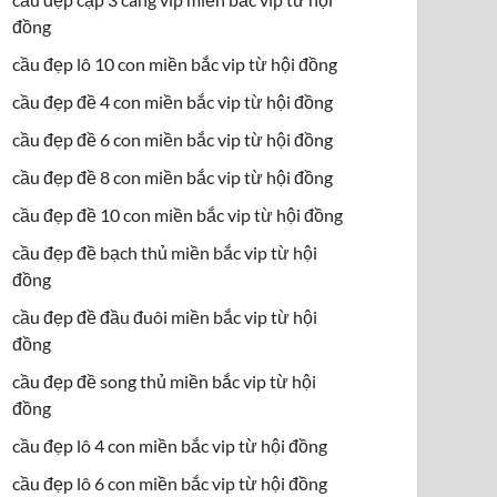
đồng
cầu đẹp lô 10 con miền bắc vip từ hội đồng
cầu đẹp đề 4 con miền bắc vip từ hội đồng
cầu đẹp đề 6 con miền bắc vip từ hội đồng
cầu đẹp đề 8 con miền bắc vip từ hội đồng
cầu đẹp đề 10 con miền bắc vip từ hội đồng
cầu đẹp đề bạch thủ miền bắc vip từ hội
đồng
cầu đẹp đề đầu đuôi miền bắc vip từ hội
đồng
cầu đẹp đề song thủ miền bắc vip từ hội
đồng
cầu đẹp lô 4 con miền bắc vip từ hội đồng
cầu đẹp lô 6 con miền bắc vip từ hội đồng