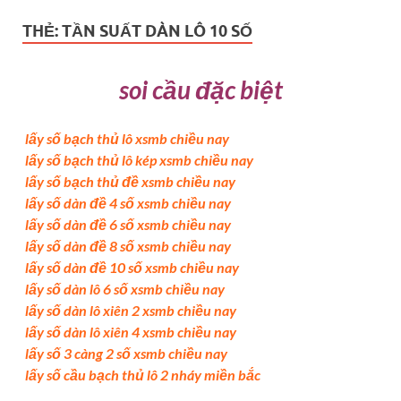
THẺ:
TẦN SUẤT DÀN LÔ 10 SỐ
soi cầu đặc biệt
lấy số bạch thủ lô xsmb chiều nay
lấy số bạch thủ lô kép xsmb chiều nay
lấy số bạch thủ đề xsmb chiều nay
lấy số dàn đề 4 số xsmb chiều nay
lấy số dàn đề 6 số xsmb chiều nay
lấy số dàn đề 8 số xsmb chiều nay
lấy số dàn đề 10 số xsmb chiều nay
lấy số dàn lô 6 số xsmb chiều nay
lấy số dàn lô xiên 2 xsmb chiều nay
lấy số dàn lô xiên 4 xsmb chiều nay
lấy số 3 càng 2 số xsmb chiều nay
lấy số cầu bạch thủ lô 2 nháy miền bắc