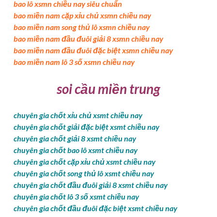
bao lô xsmn chiều nay siêu chuẩn
bao miền nam cặp xỉu chủ xsmn chiều nay
bao miền nam song thủ lô xsmn chiều nay
bao miền nam đầu đuôi giải 8 xsmn chiều nay
bao miền nam đầu đuôi đặc biệt xsmn chiều nay
bao miền nam lô 3 số xsmn chiều nay
soi cầu miền trung
chuyên gia chốt xỉu chủ xsmt chiều nay
chuyên gia chốt giải đặc biệt xsmt chiều nay
chuyên gia chốt giải 8 xsmt chiều nay
chuyên gia chốt bao lô xsmt chiều nay
chuyên gia chốt cặp xỉu chủ xsmt chiều nay
chuyên gia chốt song thủ lô xsmt chiều nay
chuyên gia chốt đầu đuôi giải 8 xsmt chiều nay
chuyên gia chốt lô 3 số xsmt chiều nay
chuyên gia chốt đầu đuôi đặc biệt xsmt chiều nay