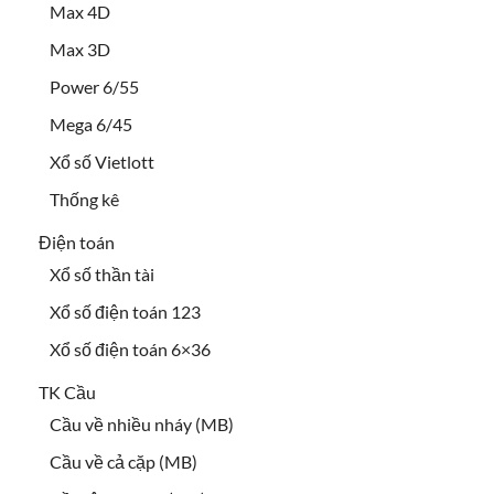
Max 4D
Max 3D
Power 6/55
Mega 6/45
Xổ số Vietlott
Thống kê
Điện toán
Xổ số thần tài
Xổ số điện toán 123
Xổ số điện toán 6×36
TK Cầu
Cầu về nhiều nháy (MB)
Cầu về cả cặp (MB)