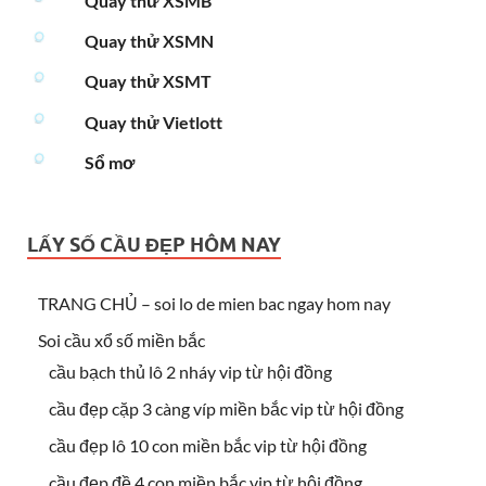
Quay thử XSMB
Quay thử XSMN
Quay thử XSMT
Quay thử Vietlott
Sổ mơ
LẤY SỐ CẦU ĐẸP HÔM NAY
TRANG CHỦ – soi lo de mien bac ngay hom nay
Soi cầu xổ số miền bắc
cầu bạch thủ lô 2 nháy vip từ hội đồng
cầu đẹp cặp 3 càng víp miền bắc vip từ hội đồng
cầu đẹp lô 10 con miền bắc vip từ hội đồng
cầu đẹp đề 4 con miền bắc vip từ hội đồng