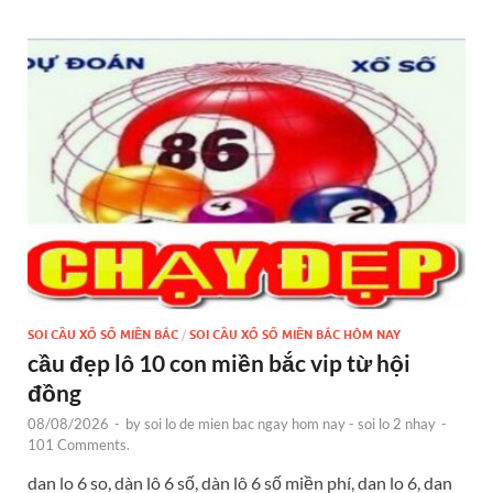
SOI CẦU XỔ SỐ MIỀN BẮC
/
SOI CẦU XỔ SỐ MIỀN BẮC HÔM NAY
cầu đẹp lô 10 con miền bắc vip từ hội
đồng
08/08/2026
-
by
soi lo de mien bac ngay hom nay - soi lo 2 nhay
-
101 Comments.
dan lo 6 so, dàn lô 6 số, dàn lô 6 số miền phí, dan lo 6, dan