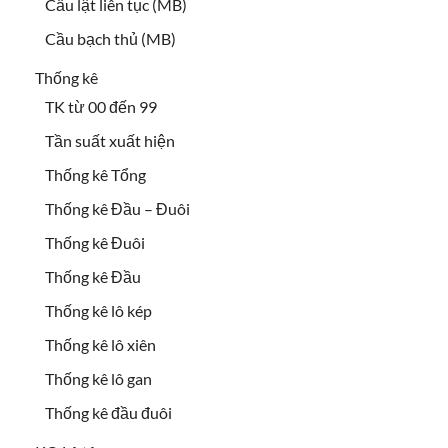
Cầu lật liên tục (MB)
Cầu bạch thủ (MB)
Thống kê
TK từ 00 đến 99
Tần suất xuất hiện
Thống kê Tổng
Thống kê Đầu – Đuôi
Thống kê Đuôi
Thống kê Đầu
Thống kê lô kép
Thống kê lô xiên
Thống kê lô gan
Thống kê đầu đuôi