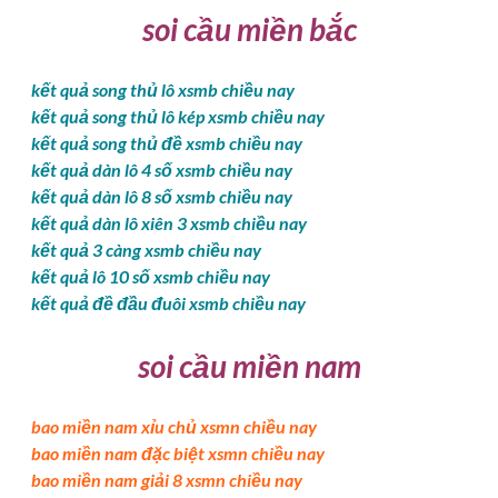
soi cầu miền bắc
kết quả song thủ lô xsmb chiều nay
kết quả song thủ lô kép xsmb chiều nay
kết quả song thủ đề xsmb chiều nay
kết quả dàn lô 4 số xsmb chiều nay
kết quả dàn lô 8 số xsmb chiều nay
kết quả dàn lô xiên 3 xsmb chiều nay
kết quả 3 càng xsmb chiều nay
kết quả lô 10 số xsmb chiều nay
kết quả đề đầu đuôi xsmb chiều nay
soi cầu miền nam
bao miền nam xỉu chủ xsmn chiều nay
bao miền nam đặc biệt xsmn chiều nay
bao miền nam giải 8 xsmn chiều nay