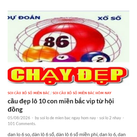
SOI CẦU XỔ SỐ MIỀN BẮC
/
SOI CẦU XỔ SỐ MIỀN BẮC HÔM NAY
cầu đẹp lô 10 con miền bắc vip từ hội
đồng
05/08/2026
-
by
soi lo de mien bac ngay hom nay - soi lo 2 nhay
-
101 Comments.
dan lo 6 so, dàn lô 6 số, dàn lô 6 số miền phí, dan lo 6, dan