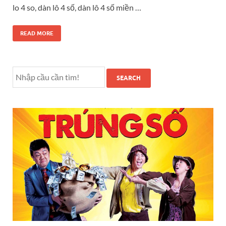
lo 4 so, dàn lô 4 số, dàn lô 4 số miền …
READ MORE
SEARCH