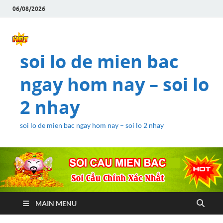
06/08/2026
soi lo de mien bac
ngay hom nay – soi lo
2 nhay
soi lo de mien bac ngay hom nay – soi lo 2 nhay
MAIN MENU