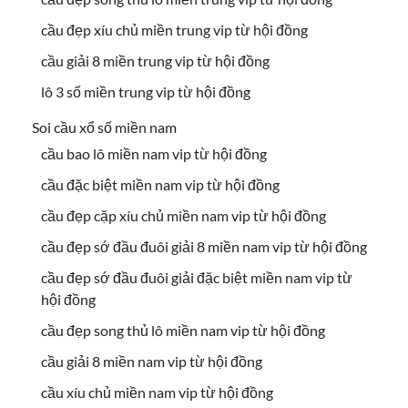
cầu đẹp xíu chủ miền trung vip từ hội đồng
cầu giải 8 miền trung vip từ hội đồng
lô 3 số miền trung vip từ hội đồng
Soi cầu xổ số miền nam
cầu bao lô miền nam vip từ hội đồng
cầu đặc biệt miền nam vip từ hội đồng
cầu đẹp cặp xíu chủ miền nam vip từ hội đồng
cầu đẹp sớ đầu đuôi giải 8 miền nam vip từ hội đồng
cầu đẹp sớ đầu đuôi giải đặc biệt miền nam vip từ
hội đồng
cầu đẹp song thủ lô miền nam vip từ hội đồng
cầu giải 8 miền nam vip từ hội đồng
cầu xíu chủ miền nam vip từ hội đồng