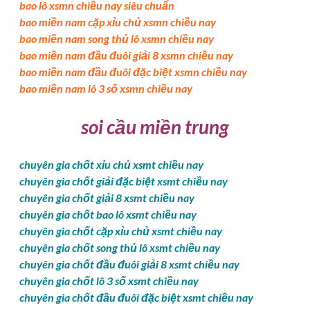
bao lô xsmn chiều nay siêu chuẩn
bao miền nam cặp xỉu chủ xsmn chiều nay
bao miền nam song thủ lô xsmn chiều nay
bao miền nam đầu đuôi giải 8 xsmn chiều nay
bao miền nam đầu đuôi đặc biệt xsmn chiều nay
bao miền nam lô 3 số xsmn chiều nay
soi cầu miền trung
chuyên gia chốt xỉu chủ xsmt chiều nay
chuyên gia chốt giải đặc biệt xsmt chiều nay
chuyên gia chốt giải 8 xsmt chiều nay
chuyên gia chốt bao lô xsmt chiều nay
chuyên gia chốt cặp xỉu chủ xsmt chiều nay
chuyên gia chốt song thủ lô xsmt chiều nay
chuyên gia chốt đầu đuôi giải 8 xsmt chiều nay
chuyên gia chốt lô 3 số xsmt chiều nay
chuyên gia chốt đầu đuôi đặc biệt xsmt chiều nay