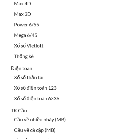
Max 4D
Max 3D
Power 6/55
Mega 6/45
Xổ số Vietlott
Thống kê
Điện toán
Xổ số thần tài
Xổ số điện toán 123
Xổ số điện toán 6×36
TK Cầu
Cầu về nhiều nháy (MB)
Cầu về cả cặp (MB)