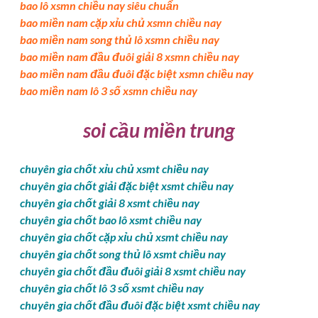
bao lô xsmn chiều nay siêu chuẩn
bao miền nam cặp xỉu chủ xsmn chiều nay
bao miền nam song thủ lô xsmn chiều nay
bao miền nam đầu đuôi giải 8 xsmn chiều nay
bao miền nam đầu đuôi đặc biệt xsmn chiều nay
bao miền nam lô 3 số xsmn chiều nay
soi cầu miền trung
chuyên gia chốt xỉu chủ xsmt chiều nay
chuyên gia chốt giải đặc biệt xsmt chiều nay
chuyên gia chốt giải 8 xsmt chiều nay
chuyên gia chốt bao lô xsmt chiều nay
chuyên gia chốt cặp xỉu chủ xsmt chiều nay
chuyên gia chốt song thủ lô xsmt chiều nay
chuyên gia chốt đầu đuôi giải 8 xsmt chiều nay
chuyên gia chốt lô 3 số xsmt chiều nay
chuyên gia chốt đầu đuôi đặc biệt xsmt chiều nay