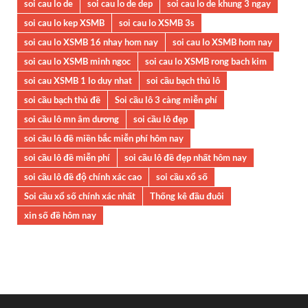
soi cau lo de
soi cau lo de dep
soi cau lo de khung 3 ngay
soi cau lo kep XSMB
soi cau lo XSMB 3s
soi cau lo XSMB 16 nhay hom nay
soi cau lo XSMB hom nay
soi cau lo XSMB minh ngoc
soi cau lo XSMB rong bach kim
soi cau XSMB 1 lo duy nhat
soi cầu bạch thủ lô
soi cầu bạch thủ đề
Soi cầu lô 3 càng miễn phí
soi cầu lô mn âm dương
soi cầu lô đẹp
soi cầu lô đề miền bắc miễn phí hôm nay
soi cầu lô đề miễn phí
soi cầu lô đề đẹp nhất hôm nay
soi cầu lô đề độ chính xác cao
soi cầu xổ số
Soi cầu xổ số chính xác nhất
Thống kê đầu đuôi
xin số đề hôm nay