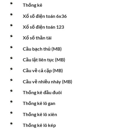
Thống kê
Xổ số điện toán 6x36
Xổ số điện toán 123
Xổ số thần tài
Cầu bạch thủ (MB)
Cầu lật liên tục (MB)
Cầu về cả cặp (MB)
Cầu về nhiều nháy (MB)
Thống kê đầu đuôi
Thống kê lô gan
Thống kê lô xiên
Thống kê lô kép