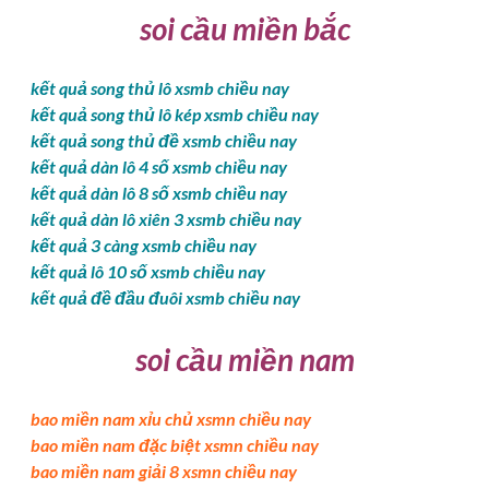
soi cầu miền bắc
kết quả song thủ lô xsmb chiều nay
kết quả song thủ lô kép xsmb chiều nay
kết quả song thủ đề xsmb chiều nay
kết quả dàn lô 4 số xsmb chiều nay
kết quả dàn lô 8 số xsmb chiều nay
kết quả dàn lô xiên 3 xsmb chiều nay
kết quả 3 càng xsmb chiều nay
kết quả lô 10 số xsmb chiều nay
kết quả đề đầu đuôi xsmb chiều nay
soi cầu miền nam
bao miền nam xỉu chủ xsmn chiều nay
bao miền nam đặc biệt xsmn chiều nay
bao miền nam giải 8 xsmn chiều nay