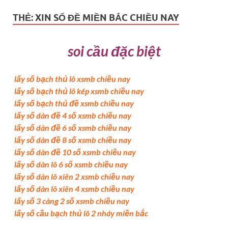
THẺ:
XIN SỐ ĐỀ MIỀN BẮC CHIỀU NAY
soi cầu đặc biệt
lấy số bạch thủ lô xsmb chiều nay
lấy số bạch thủ lô kép xsmb chiều nay
lấy số bạch thủ đề xsmb chiều nay
lấy số dàn đề 4 số xsmb chiều nay
lấy số dàn đề 6 số xsmb chiều nay
lấy số dàn đề 8 số xsmb chiều nay
lấy số dàn đề 10 số xsmb chiều nay
lấy số dàn lô 6 số xsmb chiều nay
lấy số dàn lô xiên 2 xsmb chiều nay
lấy số dàn lô xiên 4 xsmb chiều nay
lấy số 3 càng 2 số xsmb chiều nay
lấy số cầu bạch thủ lô 2 nháy miền bắc