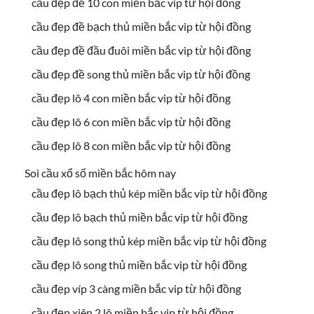
cầu đẹp đề 10 con miền bắc vip từ hội đồng
cầu đẹp đề bạch thủ miền bắc vip từ hội đồng
cầu đẹp đề đầu đuôi miền bắc vip từ hội đồng
cầu đẹp đề song thủ miền bắc vip từ hội đồng
cầu đẹp lô 4 con miền bắc vip từ hội đồng
cầu đẹp lô 6 con miền bắc vip từ hội đồng
cầu đẹp lô 8 con miền bắc vip từ hội đồng
Soi cầu xổ số miền bắc hôm nay
cầu đẹp lô bạch thủ kép miền bắc vip từ hội đồng
cầu đẹp lô bạch thủ miền bắc vip từ hội đồng
cầu đẹp lô song thủ kép miền bắc vip từ hội đồng
cầu đẹp lô song thủ miền bắc vip từ hội đồng
cầu đẹp víp 3 càng miền bắc vip từ hội đồng
cầu đẹp xiên 2 lô miền bắc vip từ hội đồng