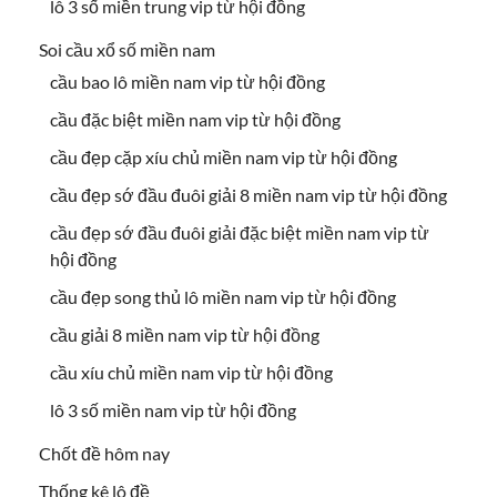
lô 3 số miền trung vip từ hội đồng
Soi cầu xổ số miền nam
cầu bao lô miền nam vip từ hội đồng
cầu đặc biệt miền nam vip từ hội đồng
cầu đẹp cặp xíu chủ miền nam vip từ hội đồng
cầu đẹp sớ đầu đuôi giải 8 miền nam vip từ hội đồng
cầu đẹp sớ đầu đuôi giải đặc biệt miền nam vip từ
hội đồng
cầu đẹp song thủ lô miền nam vip từ hội đồng
cầu giải 8 miền nam vip từ hội đồng
cầu xíu chủ miền nam vip từ hội đồng
lô 3 số miền nam vip từ hội đồng
Chốt đề hôm nay
Thống kê lô đề