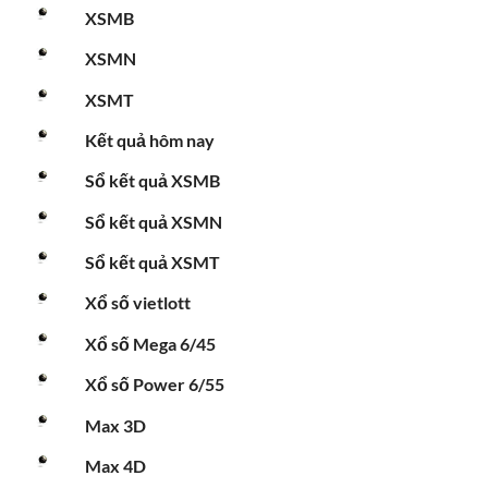
XSMB
XSMN
XSMT
Kết quả hôm nay
Sổ kết quả XSMB
Sổ kết quả XSMN
Sổ kết quả XSMT
Xổ số vietlott
Xổ số Mega 6/45
Xổ số Power 6/55
Max 3D
Max 4D