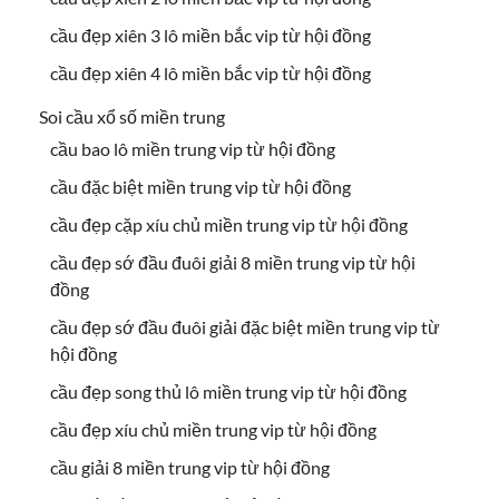
cầu đẹp xiên 3 lô miền bắc vip từ hội đồng
cầu đẹp xiên 4 lô miền bắc vip từ hội đồng
Soi cầu xổ số miền trung
cầu bao lô miền trung vip từ hội đồng
cầu đặc biệt miền trung vip từ hội đồng
cầu đẹp cặp xíu chủ miền trung vip từ hội đồng
cầu đẹp sớ đầu đuôi giải 8 miền trung vip từ hội
đồng
cầu đẹp sớ đầu đuôi giải đặc biệt miền trung vip từ
hội đồng
cầu đẹp song thủ lô miền trung vip từ hội đồng
cầu đẹp xíu chủ miền trung vip từ hội đồng
cầu giải 8 miền trung vip từ hội đồng