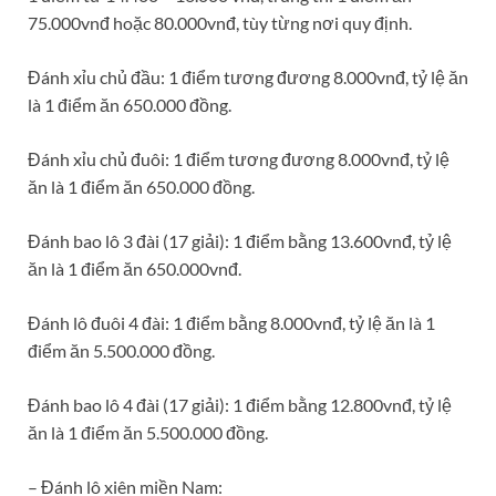
75.000vnđ hoặc 80.000vnđ, tùy từng nơi quy định.
Đánh xỉu chủ đầu: 1 điểm tương đương 8.000vnđ, tỷ lệ ăn
là 1 điểm ăn 650.000 đồng.
Đánh xỉu chủ đuôi: 1 điểm tương đương 8.000vnđ, tỷ lệ
ăn là 1 điểm ăn 650.000 đồng.
Đánh bao lô 3 đài (17 giải): 1 điểm bằng 13.600vnđ, tỷ lệ
ăn là 1 điểm ăn 650.000vnđ.
Đánh lô đuôi 4 đài: 1 điểm bằng 8.000vnđ, tỷ lệ ăn là 1
điểm ăn 5.500.000 đồng.
Đánh bao lô 4 đài (17 giải): 1 điểm bằng 12.800vnđ, tỷ lệ
ăn là 1 điểm ăn 5.500.000 đồng.
– Đánh lô xiên miền Nam: