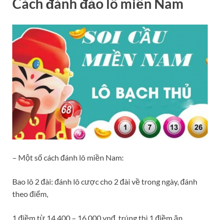
Cách đánh đảo lô miền Nam
– Một số cách đánh lô miền Nam:
Bao lô 2 đài: đánh lô cược cho 2 đài về trong ngày, đánh
theo điểm,
1 điềm từ 14.400 – 16.000 vnđ, trúng thì 1 điềm ăn