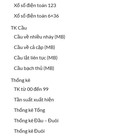
Xổ số điện toán 123
Xổ số điện toán 6×36
TK Cầu
Cầu về nhiều nháy (MB)
Cầu về cả cặp (MB)
Cầu lật liên tục (MB)
Cầu bạch thủ (MB)
Thống kê
TK từ 00 đến 99
Tần suất xuất hiện
Thống kê Tổng
Thống kê Đầu – Đuôi
Thống kê Đuôi