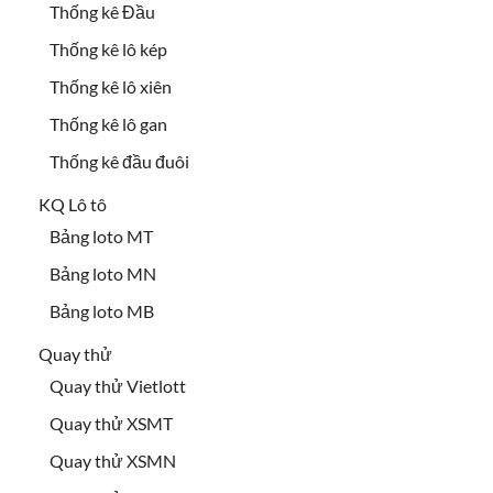
Thống kê Đầu
Thống kê lô kép
Thống kê lô xiên
Thống kê lô gan
Thống kê đầu đuôi
KQ Lô tô
Bảng loto MT
Bảng loto MN
Bảng loto MB
Quay thử
Quay thử Vietlott
Quay thử XSMT
Quay thử XSMN