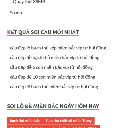
Quay thử XSMB
Sổ mơ
KẾT QUẢ SOI CẦU MỚI NHẤT
cầu đẹp lô bạch thủ kép miền bắc vip từ hội đồng
cầu đẹp đề bạch thủ miền bắc vip từ hội đồng
cầu đẹp đề 6 con miền bắc vip từ hội đồng
cầu đẹp đề 10 con miền bắc vip từ hội đồng
cầu đẹp lô bạch thủ miền bắc vip từ hội đồng
SOI LÔ ĐỀ MIỀN BẮC NGÀY HÔM NAY
bạch thủ miền bắc
Cao thủ chốt số miền Trung