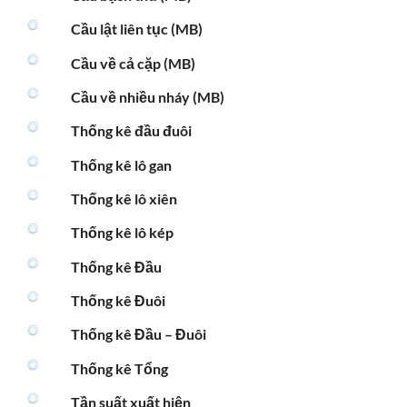
Cầu lật liên tục (MB)
Cầu về cả cặp (MB)
Cầu về nhiều nháy (MB)
Thống kê đầu đuôi
Thống kê lô gan
Thống kê lô xiên
Thống kê lô kép
Thống kê Đầu
Thống kê Đuôi
Thống kê Đầu – Đuôi
Thống kê Tổng
Tần suất xuất hiện