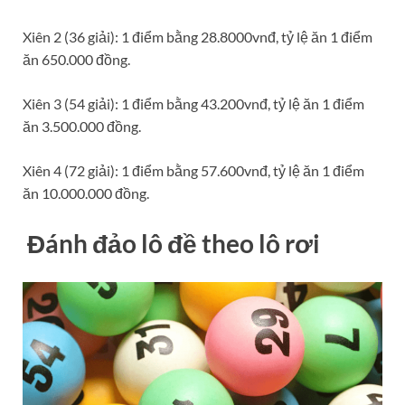
Xiên 2 (36 giải): 1 điểm bằng 28.8000vnđ, tỷ lệ ăn 1 điểm
ăn 650.000 đồng.
Xiên 3 (54 giải): 1 điểm bằng 43.200vnđ, tỷ lệ ăn 1 điểm
ăn 3.500.000 đồng.
Xiên 4 (72 giải): 1 điểm bằng 57.600vnđ, tỷ lệ ăn 1 điểm
ăn 10.000.000 đồng.
Đánh đảo lô đề theo lô rơi