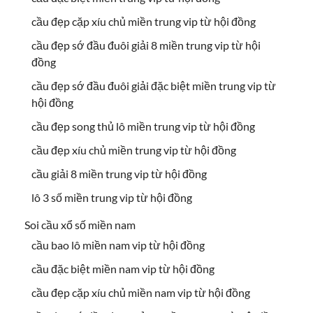
cầu đẹp cặp xíu chủ miền trung vip từ hội đồng
cầu đẹp sớ đầu đuôi giải 8 miền trung vip từ hội
đồng
cầu đẹp sớ đầu đuôi giải đặc biệt miền trung vip từ
hội đồng
cầu đẹp song thủ lô miền trung vip từ hội đồng
cầu đẹp xíu chủ miền trung vip từ hội đồng
cầu giải 8 miền trung vip từ hội đồng
lô 3 số miền trung vip từ hội đồng
Soi cầu xổ số miền nam
cầu bao lô miền nam vip từ hội đồng
cầu đặc biệt miền nam vip từ hội đồng
cầu đẹp cặp xíu chủ miền nam vip từ hội đồng