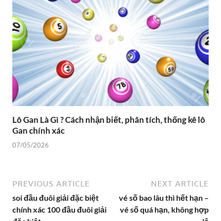
Lô Gan Là Gì ? Cách nhận biết, phân tích, thống kê lô
Gan chính xác
07/05/2026
PREVIOUS ARTICLE
NEXT ARTICLE
soi đầu đuôi giải đặc biệt
vé số bao lâu thì hết hạn –
chính xác 100 đầu đuôi giải
vé số quá hạn, không hợp