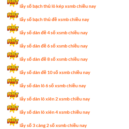
lấy số bạch thủ lô kép xsmb chiều nay
lấy số bạch thủ đề xsmb chiều nay
lấy số dàn đề 4 số xsmb chiều nay
lấy số dàn đề 6 số xsmb chiều nay
lấy số dàn đề 8 số xsmb chiều nay
lấy số dàn đề 10 số xsmb chiều nay
lấy số dàn lô 6 số xsmb chiều nay
lấy số dàn lô xiên 2 xsmb chiều nay
lấy số dàn lô xiên 4 xsmb chiều nay
lấy số 3 càng 2 số xsmb chiều nay