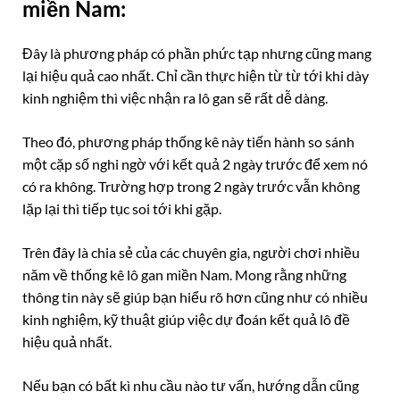
miền Nam:
Đây là phương pháp có phần phức tạp nhưng cũng mang
lại hiệu quả cao nhất. Chỉ cần thực hiện từ từ tới khi dày
kinh nghiệm thì việc nhận ra lô gan sẽ rất dễ dàng.
Theo đó, phương pháp thống kê này tiến hành so sánh
một cặp số nghi ngờ với kết quả 2 ngày trước để xem nó
có ra không. Trường hợp trong 2 ngày trước vẫn không
lặp lại thì tiếp tục soi tới khi gặp.
Trên đây là chia sẻ của các chuyên gia, người chơi nhiều
năm về thống kê lô gan miền Nam. Mong rằng những
thông tin này sẽ giúp bạn hiểu rõ hơn cũng như có nhiều
kinh nghiệm, kỹ thuật giúp việc dự đoán kết quả lô đề
hiệu quả nhất.
Nếu bạn có bất kì nhu cầu nào tư vấn, hướng dẫn cũng