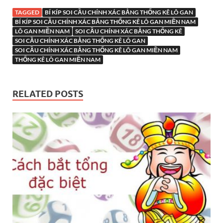
TAGGED
BÍ KÍP SOI CẦU CHÍNH XÁC BẰNG THỐNG KÊ LÔ GAN
BÍ KÍP SOI CẦU CHÍNH XÁC BẰNG THỐNG KÊ LÔ GAN MIỀN NAM
LÔ GAN MIỀN NAM
SOI CẦU CHÍNH XÁC BẰNG THỐNG KÊ
SOI CẦU CHÍNH XÁC BẰNG THỐNG KÊ LÔ GAN
SOI CẦU CHÍNH XÁC BẰNG THỐNG KÊ LÔ GAN MIỀN NAM
THỐNG KÊ LÔ GAN MIỀN NAM
RELATED POSTS