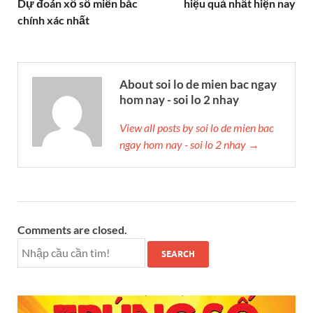
Dự đoán xổ số miền bắc
hiệu quả nhất hiện nay
chính xác nhất
About soi lo de mien bac ngay
hom nay - soi lo 2 nhay
View all posts by soi lo de mien bac
ngay hom nay - soi lo 2 nhay →
Comments are closed.
SEARCH