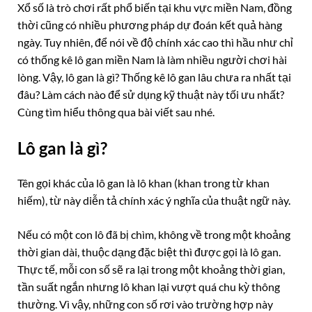
Xổ số là trò chơi rất phổ biến tại khu vực miền Nam, đồng
thời cũng có nhiều phương pháp dự đoán kết quả hàng
ngày. Tuy nhiên, để nói về độ chính xác cao thì hầu như chỉ
có thống kê lô gan miền Nam là làm nhiều người chơi hài
lòng. Vậy, lô gan là gì? Thống kê lô gan lâu chưa ra nhất tại
đâu? Làm cách nào để sử dụng kỹ thuật này tối ưu nhất?
Cùng tìm hiểu thông qua bài viết sau nhé.
Lô gan là gì?
Tên gọi khác của lô gan là lô khan (khan trong từ khan
hiếm), từ này diễn tả chính xác ý nghĩa của thuật ngữ này.
Nếu có một con lô đã bị chìm, không về trong một khoảng
thời gian dài, thuộc dạng đặc biệt thì được gọi là lô gan.
Thực tế, mỗi con số sẽ ra lại trong một khoảng thời gian,
tần suất ngắn nhưng lô khan lại vượt quá chu kỳ thông
thường. Vì vậy, những con số rơi vào trường hợp này