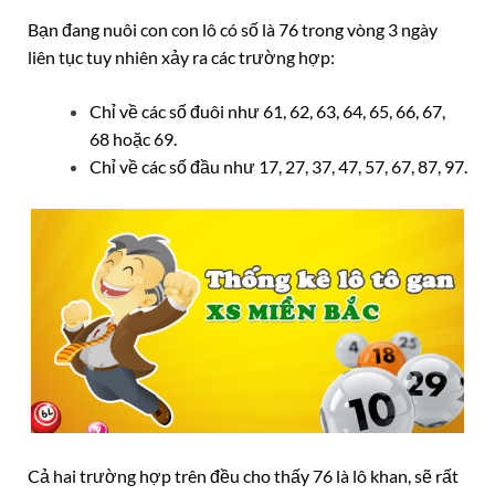
Bạn đang nuôi con con lô có số là 76 trong vòng 3 ngày
liên tục tuy nhiên xảy ra các trường hợp:
Chỉ về các số đuôi như 61, 62, 63, 64, 65, 66, 67,
68 hoặc 69.
Chỉ về các số đầu như 17, 27, 37, 47, 57, 67, 87, 97.
Cả hai trường hợp trên đều cho thấy 76 là lô khan, sẽ rất