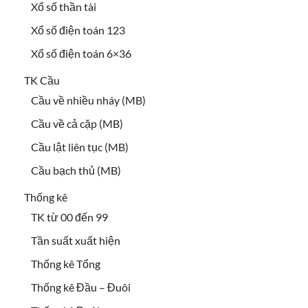
Xổ số thần tài
Xổ số điện toán 123
Xổ số điện toán 6×36
TK Cầu
Cầu về nhiều nháy (MB)
Cầu về cả cặp (MB)
Cầu lật liên tục (MB)
Cầu bạch thủ (MB)
Thống kê
TK từ 00 đến 99
Tần suất xuất hiện
Thống kê Tổng
Thống kê Đầu – Đuôi