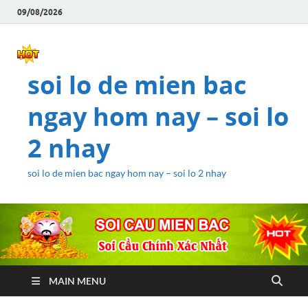
09/08/2026
soi lo de mien bac
ngay hom nay – soi lo
2 nhay
soi lo de mien bac ngay hom nay – soi lo 2 nhay
MAIN MENU