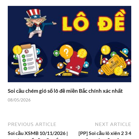
Soi cầu chém gió số lô đề miền Bắc chính xác nhất
08/05/2026
PREVIOUS ARTICLE
NEXT ARTICLE
Soi cầu XSMB 10/11/2026 |
[PP] Soi cầu lô xiên 2 3 4