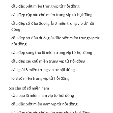
cầu đặc biệt miền trung vip từ hội đồng
cầu đẹp cặp xíu chủ miền trung vip từ hội đồng
cầu đẹp sớ đầu đuôi giải 8 miền trung vip từ hội
đồng
cầu đẹp sớ đầu đuôi giải đặc biệt miền trung vip từ
hội đồng
cầu đẹp song thủ lô miền trung vip từ hội đồng
cầu đẹp xíu chủ miền trung vip từ hội đồng
cầu giải 8 miền trung vip từ hội đồng
lô 3 số miền trung vip từ hội đồng
Soi cầu xổ số miền nam
cầu bao lô miền nam vip từ hội đồng
cầu đặc biệt miền nam vip từ hội đồng
cầu đẹp cặp xíu chủ miền nam vip từ hội đồng