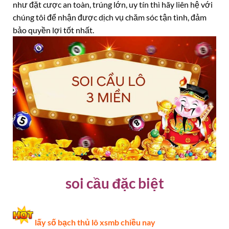
như đặt cược an toàn, trúng lớn, uy tín thì hãy liên hệ với
chúng tôi để nhận được dịch vụ chăm sóc tận tình, đảm
bảo quyền lợi tốt nhất.
soi cầu đặc biệt
lấy số bạch thủ lô xsmb chiều nay