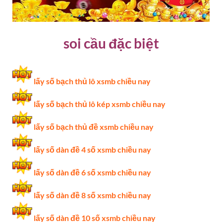
soi cầu đặc biệt
lấy số bạch thủ lô xsmb chiều nay
lấy số bạch thủ lô kép xsmb chiều nay
lấy số bạch thủ đề xsmb chiều nay
lấy số dàn đề 4 số xsmb chiều nay
lấy số dàn đề 6 số xsmb chiều nay
lấy số dàn đề 8 số xsmb chiều nay
lấy số dàn đề 10 số xsmb chiều nay