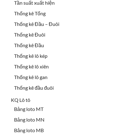
Tần suất xuất hiện
Thống kê Tổng
Thống kê Đầu – Đuôi
Thống kê Đuôi
Thống kê Đầu
Thống kê lô kép
Thống kê lô xiên
Thống kê lô gan
Thống kê đầu đuôi
KQ Lô tô
Bảng loto MT
Bảng loto MN
Bảng loto MB