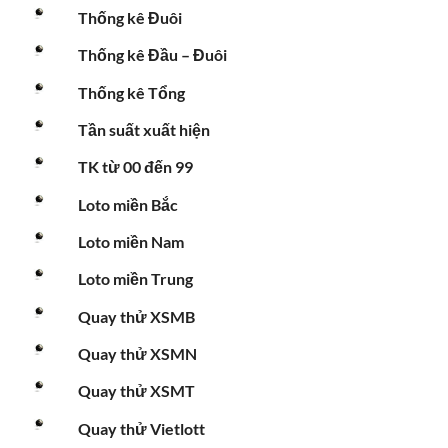
Thống kê Đuôi
Thống kê Đầu – Đuôi
Thống kê Tổng
Tần suất xuất hiện
TK từ 00 đến 99
Loto miền Bắc
Loto miền Nam
Loto miền Trung
Quay thử XSMB
Quay thử XSMN
Quay thử XSMT
Quay thử Vietlott