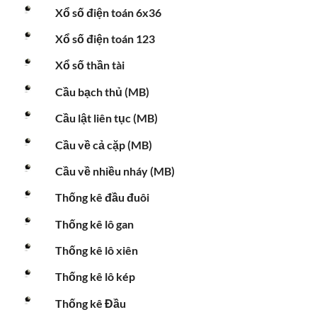
Xổ số điện toán 6x36
Xổ số điện toán 123
Xổ số thần tài
Cầu bạch thủ (MB)
Cầu lật liên tục (MB)
Cầu về cả cặp (MB)
Cầu về nhiều nháy (MB)
Thống kê đầu đuôi
Thống kê lô gan
Thống kê lô xiên
Thống kê lô kép
Thống kê Đầu