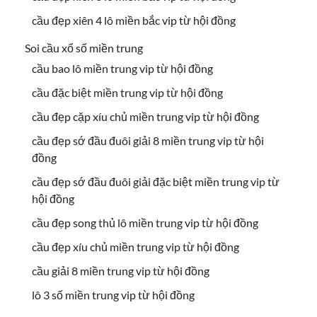
cầu đẹp xiên 4 lô miền bắc vip từ hội đồng
Soi cầu xổ số miền trung
cầu bao lô miền trung vip từ hội đồng
cầu đặc biệt miền trung vip từ hội đồng
cầu đẹp cặp xíu chủ miền trung vip từ hội đồng
cầu đẹp sớ đầu đuôi giải 8 miền trung vip từ hội
đồng
cầu đẹp sớ đầu đuôi giải đặc biệt miền trung vip từ
hội đồng
cầu đẹp song thủ lô miền trung vip từ hội đồng
cầu đẹp xíu chủ miền trung vip từ hội đồng
cầu giải 8 miền trung vip từ hội đồng
lô 3 số miền trung vip từ hội đồng