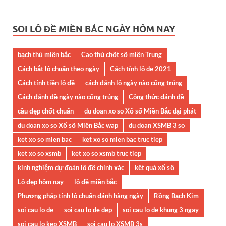
SOI LÔ ĐỀ MIỀN BẮC NGÀY HÔM NAY
bạch thủ miền bắc
Cao thủ chốt số miền Trung
Cách bắt lô chuẩn theo ngày
Cách tính lô de 2021
Cách tính tiền lô đề
cách đánh lô ngày nào cũng trúng
Cách đánh đề ngày nào cũng trúng
Công thức đánh đề
cầu đẹp chốt chuẩn
du doan xo so Xổ số Miền Bắc dại phát
du doan xo so Xổ số Miền Bắc wap
du doan XSMB 3 so
ket xo so mien bac
ket xo so mien bac truc tiep
ket xo so xsmb
ket xo so xsmb truc tiep
kinh nghiệm dự đoán lô đề chính xác
kết quả xổ số
Lô đẹp hôm nay
lô đề miền bắc
Phương pháp tính lô chuẩn đánh hàng ngày
Rồng Bạch Kim
soi cau lo de
soi cau lo de dep
soi cau lo de khung 3 ngay
soi cau lo kep XSMB
soi cau lo XSMB 3s