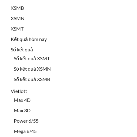
XSMB
XSMN
XSMT
Kết quả hôm nay
Sổ kết quả
Sổ kết quả XSMT
Sổ kết quả XSMN
Sổ kết quả XSMB
Vietlott
Max 4D
Max 3D
Power 6/55
Mega 6/45