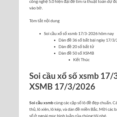
công nghệ 5.0 hiện đại để tìm ra thuật toán dự 
vào bờ.
Tóm tắt nội dung
Soi cầu xổ số xsmb 17/3-2026 hôm nay
Dàn đề 36 số bất bại ngày 17/3
Dàn đề 20 số bất tử
Dàn đề 50 số XSMB
Kết Thúc
Soi cầu xổ số xsmb 17/
XSMB 17/3/2026
Soi cầu xsmb
cùng các cặp số lô đề đẹp chuẩn. C
thủ, lô xiên, lô kép, và dàn đề miền Bắc. Mời cá
số ở ngoài mục bình luận của chúng tôi nhé.