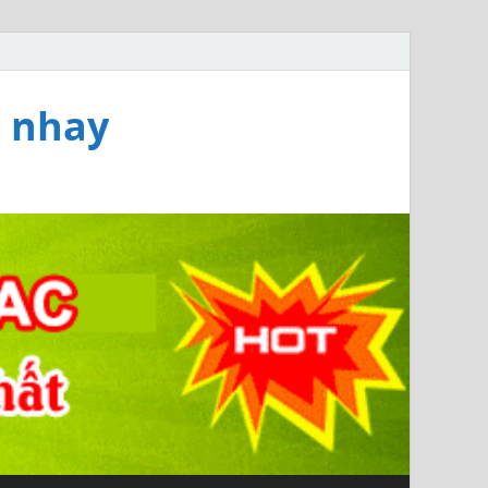
2 nhay