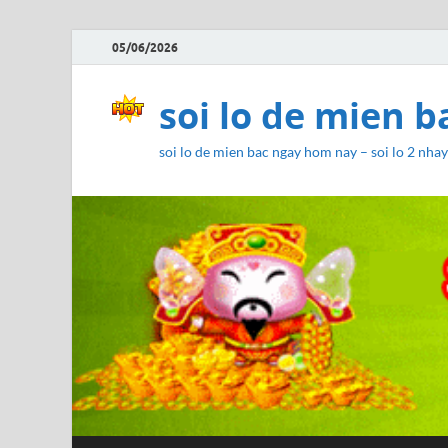
05/06/2026
soi lo de mien b
soi lo de mien bac ngay hom nay – soi lo 2 nhay