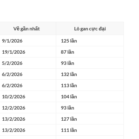
Về gần nhất
Lô gan cực đại
9/1/2026
125
lần
19/1/2026
87
lần
5/2/2026
93
lần
6/2/2026
132
lần
6/2/2026
113
lần
10/2/2026
104
lần
12/2/2026
93
lần
13/2/2026
127
lần
13/2/2026
111
lần