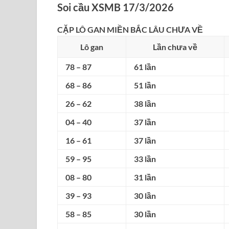
Soi cầu XSMB 17/3/2026
CẶP LÔ GAN MIỀN BẮC LÂU CHƯA VỀ
Lô gan
Lần chưa về
78 – 87
61
lần
68 – 86
51
lần
26 – 62
38
lần
04 – 40
37
lần
16 – 61
37
lần
59 – 95
33
lần
08 – 80
31
lần
39 – 93
30
lần
58 – 85
30
lần