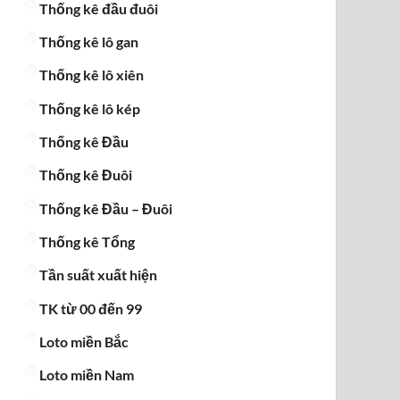
Thống kê đầu đuôi
Thống kê lô gan
Thống kê lô xiên
Thống kê lô kép
Thống kê Đầu
Thống kê Đuôi
Thống kê Đầu – Đuôi
Thống kê Tổng
Tần suất xuất hiện
TK từ 00 đến 99
Loto miền Bắc
Loto miền Nam