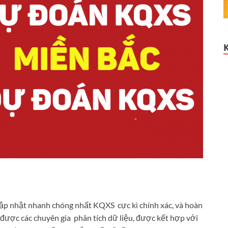
ập nhật nhanh chóng nhất KQXS cực kì chính xác, và hoàn
ược các chuyên gia phân tích dữ liệu, được kết hợp với