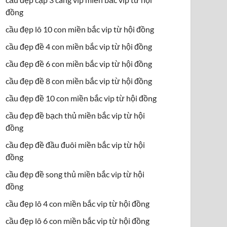
đồng
cầu đẹp lô 10 con miền bắc vip từ hội đồng
cầu đẹp đề 4 con miền bắc vip từ hội đồng
cầu đẹp đề 6 con miền bắc vip từ hội đồng
cầu đẹp đề 8 con miền bắc vip từ hội đồng
cầu đẹp đề 10 con miền bắc vip từ hội đồng
cầu đẹp đề bạch thủ miền bắc vip từ hội
đồng
cầu đẹp đề đầu đuôi miền bắc vip từ hội
đồng
cầu đẹp đề song thủ miền bắc vip từ hội
đồng
cầu đẹp lô 4 con miền bắc vip từ hội đồng
cầu đẹp lô 6 con miền bắc vip từ hội đồng