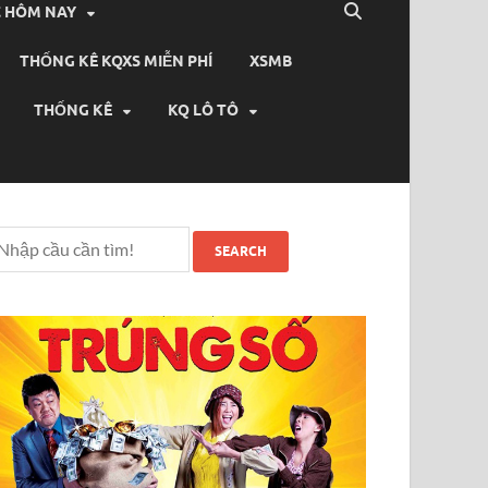
C HÔM NAY
THỐNG KÊ KQXS MIỄN PHÍ
XSMB
THỐNG KÊ
KQ LÔ TÔ
SEARCH