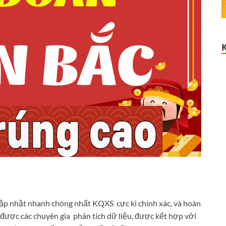
ập nhật nhanh chóng nhất KQXS cực kì chính xác, và hoàn
ược các chuyên gia phân tích dữ liệu, được kết hợp với