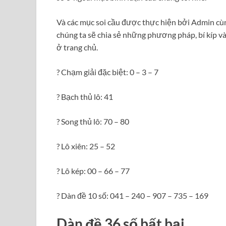
Và các mục soi cầu được thực hiện bởi Admin cùn
chúng ta sẽ chia sẻ những phương pháp, bí kíp và
ở trang chủ.
? Chạm giải đặc biệt: 0 – 3 – 7
? Bạch thủ lô: 41
? Song thủ lô: 70 – 80
? Lô xiên: 25 – 52
? Lô kép: 00 – 66 – 77
? Dàn đề 10 số: 041 – 240 – 907 – 735 – 169
Dàn đề 36 số bất bại