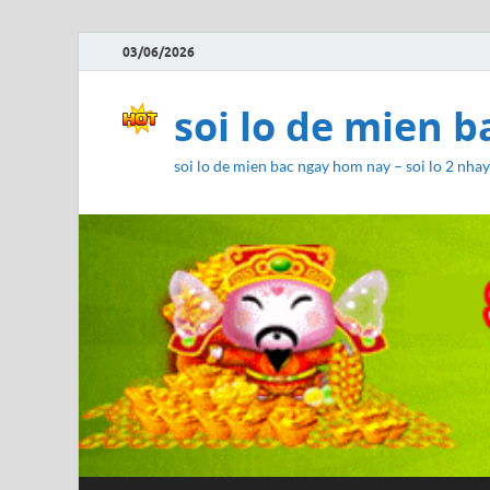
03/06/2026
soi lo de mien b
soi lo de mien bac ngay hom nay – soi lo 2 nhay