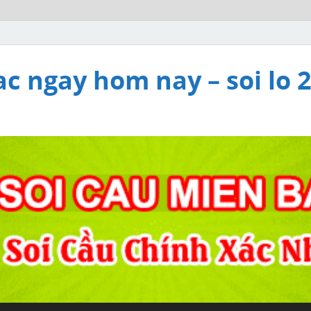
ac ngay hom nay – soi lo 