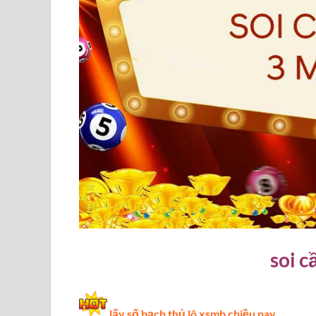
soi c
lấy số bạch thủ lô xsmb chiều nay