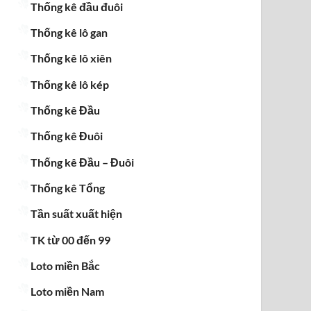
Thống kê đầu đuôi
Thống kê lô gan
Thống kê lô xiên
Thống kê lô kép
Thống kê Đầu
Thống kê Đuôi
Thống kê Đầu – Đuôi
Thống kê Tổng
Tần suất xuất hiện
TK từ 00 đến 99
Loto miền Bắc
Loto miền Nam