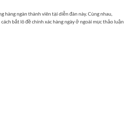
g hàng ngàn thành viên tại diễn đàn này. Cùng nhau,
 cách bắt lô đề chính xác hàng ngày ở ngoài mục thảo luận