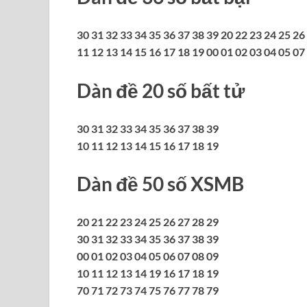
30 31 32 33 34 35 36 37 38 39 20 22 23 24 25 26
11 12 13 14 15 16 17 18 19 00 01 02 03 04 05 07
Dàn đề 20 số bất tử
30 31 32 33 34 35 36 37 38 39
10 11 12 13 14 15 16 17 18 19
Dàn đề 50 số XSMB
20 21 22 23 24 25 26 27 28 29
30 31 32 33 34 35 36 37 38 39
00 01 02 03 04 05 06 07 08 09
10 11 12 13 14 19 16 17 18 19
70 71 72 73 74 75 76 77 78 79