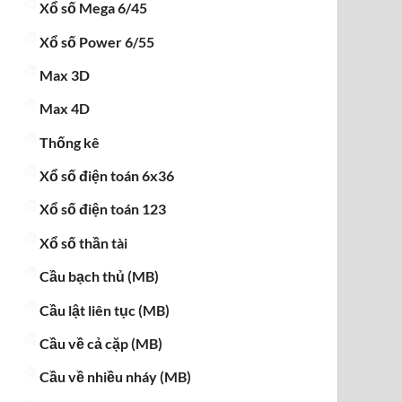
Xổ số Mega 6/45
Xổ số Power 6/55
Max 3D
Max 4D
Thống kê
Xổ số điện toán 6x36
Xổ số điện toán 123
Xổ số thần tài
Cầu bạch thủ (MB)
Cầu lật liên tục (MB)
Cầu về cả cặp (MB)
Cầu về nhiều nháy (MB)