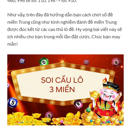
480, 998 sẽ lót 110, 198 -> lót 910.
Như vậy, trên đây đã hướng dẫn bạn cách chơi số đề
miền Trung cũng như kinh nghiệm đánh đề miền Trung
được đúc kết từ các cao thủ lô đề. Hy vọng bài viết này sẽ
ích nhiều cho bạn trong mỗi lần đặt cược. Chúc bạn may
mắn!