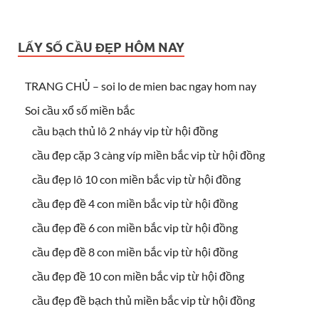
LẤY SỐ CẦU ĐẸP HÔM NAY
TRANG CHỦ – soi lo de mien bac ngay hom nay
Soi cầu xổ số miền bắc
cầu bạch thủ lô 2 nháy vip từ hội đồng
cầu đẹp cặp 3 càng víp miền bắc vip từ hội đồng
cầu đẹp lô 10 con miền bắc vip từ hội đồng
cầu đẹp đề 4 con miền bắc vip từ hội đồng
cầu đẹp đề 6 con miền bắc vip từ hội đồng
cầu đẹp đề 8 con miền bắc vip từ hội đồng
cầu đẹp đề 10 con miền bắc vip từ hội đồng
cầu đẹp đề bạch thủ miền bắc vip từ hội đồng