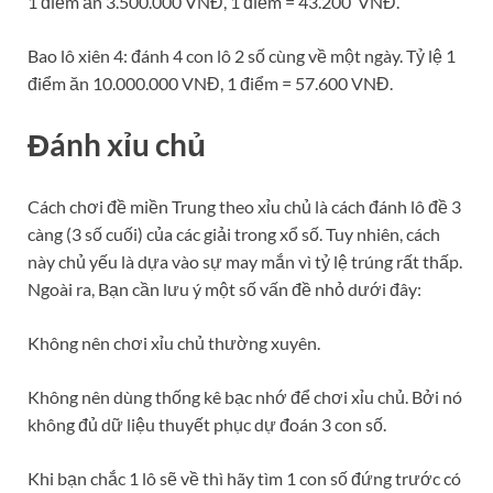
1 điểm ăn 3.500.000 VNĐ, 1 điểm = 43.200 VNĐ.
Bao lô xiên 4: đánh 4 con lô 2 số cùng về một ngày. Tỷ lệ 1
điểm ăn 10.000.000 VNĐ, 1 điểm = 57.600 VNĐ.
Đánh xỉu chủ
Cách chơi đề miền Trung theo xỉu chủ là cách đánh lô đề 3
càng (3 số cuối) của các giải trong xổ số. Tuy nhiên, cách
này chủ yếu là dựa vào sự may mắn vì tỷ lệ trúng rất thấp.
Ngoài ra, Bạn cần lưu ý một số vấn đề nhỏ dưới đây:
Không nên chơi xỉu chủ thường xuyên.
Không nên dùng thống kê bạc nhớ để chơi xỉu chủ. Bởi nó
không đủ dữ liệu thuyết phục dự đoán 3 con số.
Khi bạn chắc 1 lô sẽ về thì hãy tìm 1 con số đứng trước có