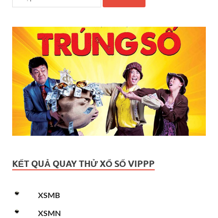
KẾT QUẢ QUAY THỬ XỔ SỐ VIPPP
XSMB
XSMN