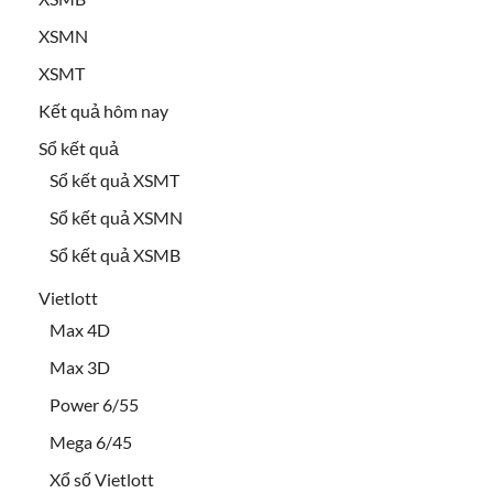
XSMN
XSMT
Kết quả hôm nay
Sổ kết quả
Sổ kết quả XSMT
Sổ kết quả XSMN
Sổ kết quả XSMB
Vietlott
Max 4D
Max 3D
Power 6/55
Mega 6/45
Xổ số Vietlott