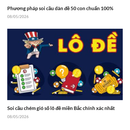
Phương pháp soi cầu dàn đề 50 con chuẩn 100%
08/05/2026
Soi cầu chém gió số lô đề miền Bắc chính xác nhất
08/05/2026