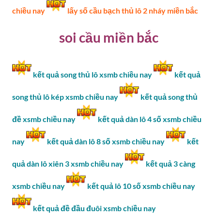
chiều nay
lấy số cầu bạch thủ lô 2 nháy miền bắc
soi cầu miền bắc
kết quả song thủ lô xsmb chiều nay
kết quả
song thủ lô kép xsmb chiều nay
kết quả song thủ
đề xsmb chiều nay
kết quả dàn lô 4 số xsmb chiều
nay
kết quả dàn lô 8 số xsmb chiều nay
kết
quả dàn lô xiên 3 xsmb chiều nay
kết quả 3 càng
xsmb chiều nay
kết quả lô 10 số xsmb chiều nay
kết quả đề đầu đuôi xsmb chiều nay