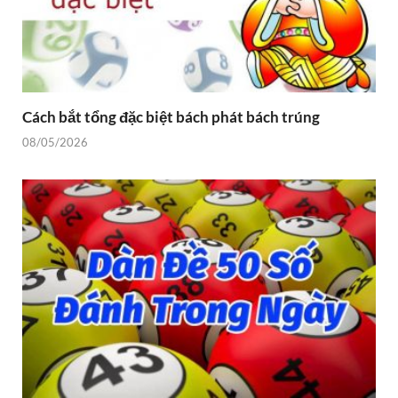
Cách bắt tổng đặc biệt bách phát bách trúng
08/05/2026