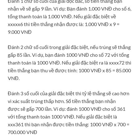
Đánh 1 chữ số cuối của giải độc đắc, số tiền thắng bạn
nhận về sẽ gấp 9 lần. Ví dụ: Bạn đánh 1.000 VNĐ cho số 6,
tổng thanh toán là 1.000 VNĐ. Nếu giải đặc biệt về
xxxxx6 thì tiền thắng nhận được là: 1.000 VNĐ x 9 =
9.000 VNĐ
Đánh 2 chữ số cuối trong giải đặc biệt, nếu trúng sẽ thắng
gấp 85 lần. Ví dụ, bạn đánh 1000 VNĐ cho số 72 với tổng
thanh toán là 1000 VNĐ. Nếu giải đặc biệt ra là xxxx72 thì
tiền thắng bạn thu về được tính: 1000 VNĐ x 85 = 85.000
VNĐ.
Đánh 3 số cuối của giải đặc biệt thì tỷ lệ thắng sẽ cao hơn
vì xác suất trúng thấp hơn. Số tiền thắng bạn nhận
được sẽ gấp 700 lần. Ví dụ: đánh 1000 VNĐ cho số 361
với tổng thanh toán 1000 VNĐ. Nếu giải đặc biệt là
xxx361 thì bạn nhận được tiền thắng: 1000 VNĐ x 700 =
700.000 VNĐ