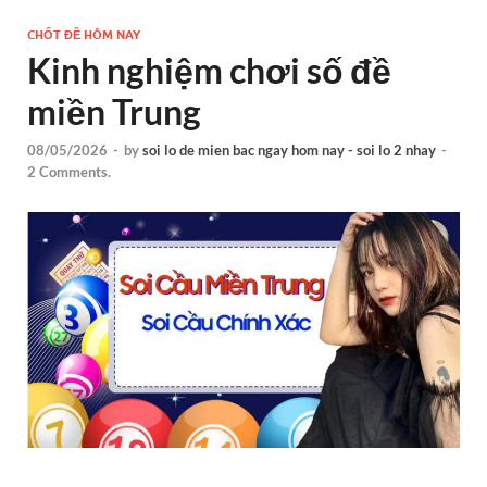
CHỐT ĐỀ HÔM NAY
Kinh nghiệm chơi số đề
miền Trung
08/05/2026
-
by
soi lo de mien bac ngay hom nay - soi lo 2 nhay
-
2 Comments.