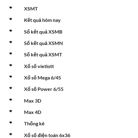
XSMT
Kết quả hôm nay
Sổ kết quả XSMB
Sổ kết quả XSMN
Sổ kết quả XSMT
Xổ số vietlott
Xổ số Mega 6/45
Xổ số Power 6/55
Max 3D
Max 4D
Thống kê
Xổ số điện toán 6x36