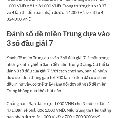
1000 VNĐ x 81 = 81.000 VNĐ. Trong trường hợp số 37
về 4 lần thì tiền bạn nhận được là 1.000 VNĐ x 81 x 4 =
324.000 VNĐ.
Đánh số đề miền Trung dựa vào
3 số đầu giải 7
Đánh đề miền Trung dựa vào 3 số đầu giải 7 là một trong
những kinh nghiệm đánh đề miền Trung 3 càng. Cụ thể là
đánh 3 số đầu của giải 7. Với cách chơi này, bạn sẽ nhận
được số tiền thắng gấp tới 700 lần số tiền đã cược ban
đầu. Như vậy, có thể thấy rằng đổi đời bằng số đề miền
Trung không quá khó chút nào.
Chẳng hạn: Bạn đặt cược 1.000 VNĐ cho 3 chữ số đầu là
471. Bạn sẽ phải dọc 1.000 VNĐ. Nếu trúng thì tiền thắng
bạn nhận được là: 1.000 VNĐ x 700 = 700.000 VNĐ.