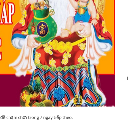
đề chạm chơi trong 7 ngày tiếp theo.