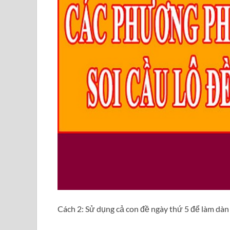
Cách 2: Sử dụng cả con đề ngày thứ 5 để làm dàn 