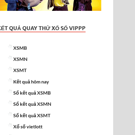
KẾT QUẢ QUAY THỬ XỔ SỐ VIPPP
XSMB
XSMN
XSMT
Kết quả hôm nay
Sổ kết quả XSMB
Sổ kết quả XSMN
Sổ kết quả XSMT
Xổ số vietlott