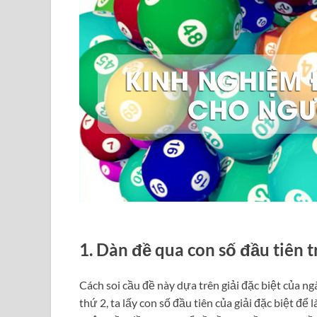
1. Dàn đề qua con số đầu tiên t
Cách soi cầu đề này dựa trên giải đặc biệt của ng
thứ 2, ta lấy con số đầu tiên của giải đặc biệt để