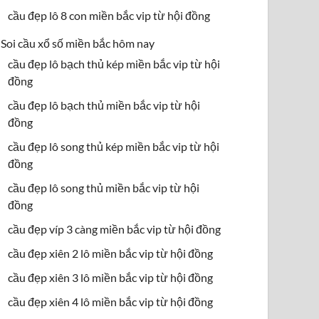
cầu đẹp lô 8 con miền bắc vip từ hội đồng
Soi cầu xổ số miền bắc hôm nay
cầu đẹp lô bạch thủ kép miền bắc vip từ hội
đồng
cầu đẹp lô bạch thủ miền bắc vip từ hội
đồng
cầu đẹp lô song thủ kép miền bắc vip từ hội
đồng
cầu đẹp lô song thủ miền bắc vip từ hội
đồng
cầu đẹp víp 3 càng miền bắc vip từ hội đồng
cầu đẹp xiên 2 lô miền bắc vip từ hội đồng
cầu đẹp xiên 3 lô miền bắc vip từ hội đồng
cầu đẹp xiên 4 lô miền bắc vip từ hội đồng