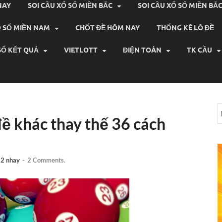
NAY
SOI CẦU XỔ SỐ MIỀN BẮC
SOI CẦU XỔ SỐ MIỀN BẮ
Ổ SỐ MIỀN NAM
CHỐT ĐỀ HÔM NAY
THỐNG KÊ LÔ ĐỀ
SỔ KẾT QUẢ
VIETLOTT
ĐIỆN TOÁN
TK CẦU
ề khác thay thế 36 cách
 2 nhay
-
2 Comments.