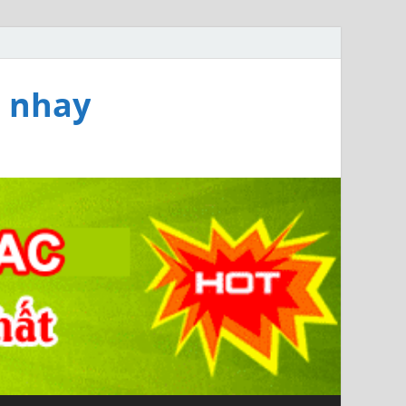
2 nhay