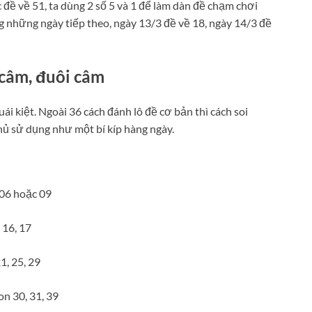
đề về 51, ta dùng 2 số 5 và 1 để làm dàn đề chạm chơi
ng những ngày tiếp theo, ngày 13/3 đề về 18, ngày 14/3 đề
 câm, đuôi câm
ái kiệt. Ngoài 36 cách đánh lô đề cơ bản thì cách soi
ủ sử dụng như một bí kíp hàng ngày.
 06 hoặc 09
 16, 17
1, 25, 29
n 30, 31, 39