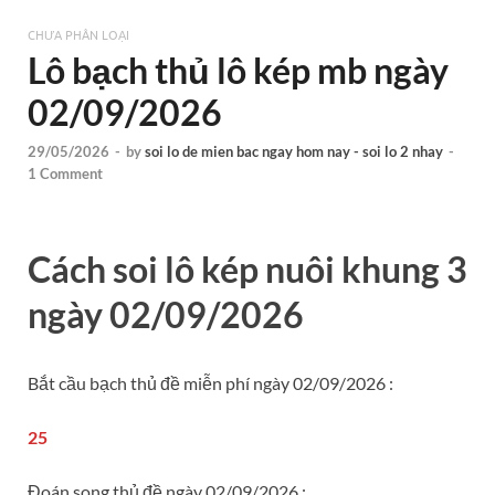
CHƯA PHÂN LOẠI
Lô bạch thủ lô kép mb ngày
02/09/2026
29/05/2026
-
by
soi lo de mien bac ngay hom nay - soi lo 2 nhay
-
1 Comment
Cách soi lô kép nuôi khung 3
ngày 02/09/2026
Bắt cầu bạch thủ đề miễn phí ngày 02/09/2026 :
25
Đoán song thủ đề ngày 02/09/2026 :