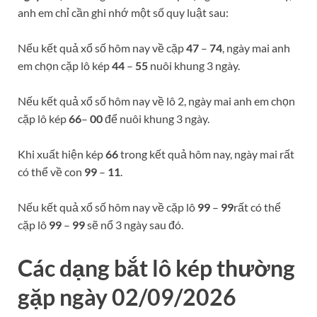
anh em chỉ cần ghi nhớ một số quy luật sau:
Nếu kết quả xổ số hôm nay về cặp
47
–
74
, ngày mai anh
em chọn cặp lô kép
44
–
55
nuôi khung 3 ngày.
Nếu kết quả xổ số hôm nay về lô 2, ngày mai anh em chọn
cặp lô kép
66
–
00
để nuôi khung 3 ngày.
Khi xuất hiện kép
66
trong kết quả hôm nay, ngày mai rất
có thể về con
99
–
11
.
Nếu kết quả xổ số hôm nay về cặp lô
99
–
99
rất có thể
cặp lô
99
–
99
sẽ nổ 3 ngày sau đó.
Các dạng bắt lô kép thường
gặp ngày 02/09/2026