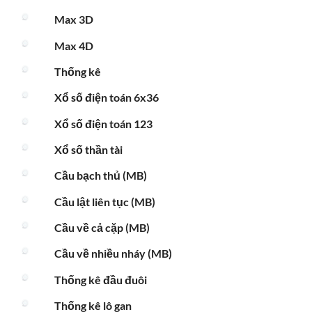
Max 3D
Max 4D
Thống kê
Xổ số điện toán 6x36
Xổ số điện toán 123
Xổ số thần tài
Cầu bạch thủ (MB)
Cầu lật liên tục (MB)
Cầu về cả cặp (MB)
Cầu về nhiều nháy (MB)
Thống kê đầu đuôi
Thống kê lô gan