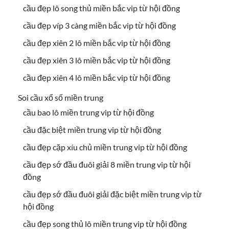
cầu đẹp lô song thủ miền bắc vip từ hội đồng
cầu đẹp víp 3 càng miền bắc vip từ hội đồng
cầu đẹp xiên 2 lô miền bắc vip từ hội đồng
cầu đẹp xiên 3 lô miền bắc vip từ hội đồng
cầu đẹp xiên 4 lô miền bắc vip từ hội đồng
Soi cầu xổ số miền trung
cầu bao lô miền trung vip từ hội đồng
cầu đặc biệt miền trung vip từ hội đồng
cầu đẹp cặp xíu chủ miền trung vip từ hội đồng
cầu đẹp sớ đầu đuôi giải 8 miền trung vip từ hội
đồng
cầu đẹp sớ đầu đuôi giải đặc biệt miền trung vip từ
hội đồng
cầu đẹp song thủ lô miền trung vip từ hội đồng