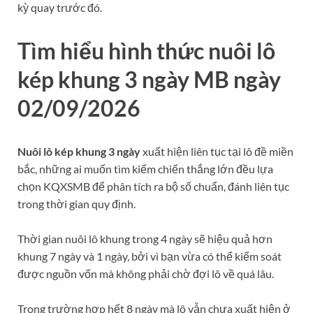
kỳ quay trước đó.
Tìm hiểu hình thức nuôi lô
kép khung 3 ngày MB ngày
02/09/2026
Nuôi lô kép khung 3 ngày
xuất hiện liên tục tại lô đề miền
bắc, những ai muốn tìm kiếm chiến thắng lớn đều lựa
chọn KQXSMB để phân tích ra bộ số chuẩn, đánh liên tục
trong thời gian quy định.
Thời gian nuôi lô khung trong 4 ngày sẽ hiệu quả hơn
khung 7 ngày và 1 ngày, bởi vì bạn vừa có thể kiểm soát
được nguồn vốn mà không phải chờ đợi lô về quá lâu.
Trong trường hợp hết 8 ngày mà lô vẫn chưa xuất hiện ở