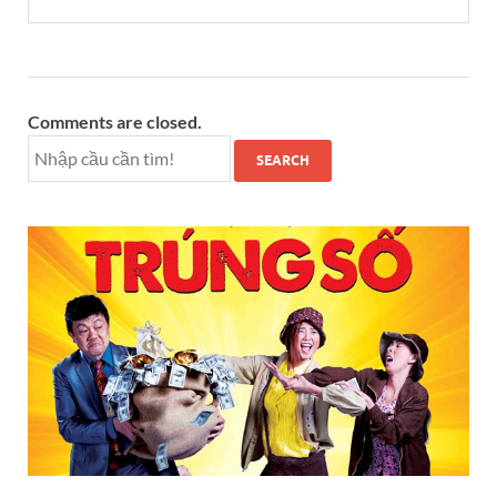
Comments are closed.
SEARCH