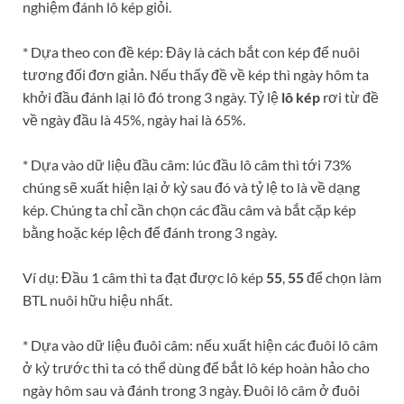
nghiệm đánh lô kép giỏi.
* Dựa theo con đề kép: Đây là cách bắt con kép để nuôi
tương đối đơn giản. Nếu thấy đề về kép thì ngày hôm ta
khởi đầu đánh lại lô đó trong 3 ngày. Tỷ lệ
lô kép
rơi từ đề
về ngày đầu là 45%, ngày hai là 65%.
* Dựa vào dữ liệu đầu câm: lúc đầu lô câm thì tới 73%
chúng sẽ xuất hiện lại ở kỳ sau đó và tỷ lệ to là về dạng
kép. Chúng ta chỉ cần chọn các đầu câm và bắt cặp kép
bằng hoặc kép lệch để đánh trong 3 ngày.
Ví dụ: Đầu 1 câm thì ta đạt được lô kép
55
,
55
để chọn làm
BTL nuôi hữu hiệu nhất.
* Dựa vào dữ liệu đuôi câm: nếu xuất hiện các đuôi lô câm
ở kỳ trước thì ta có thể dùng để bắt lô kép hoàn hảo cho
ngày hôm sau và đánh trong 3 ngày. Đuôi lô câm ở đuôi