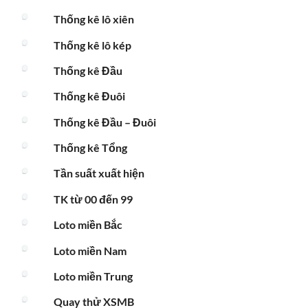
Thống kê lô xiên
Thống kê lô kép
Thống kê Đầu
Thống kê Đuôi
Thống kê Đầu – Đuôi
Thống kê Tổng
Tần suất xuất hiện
TK từ 00 đến 99
Loto miền Bắc
Loto miền Nam
Loto miền Trung
Quay thử XSMB