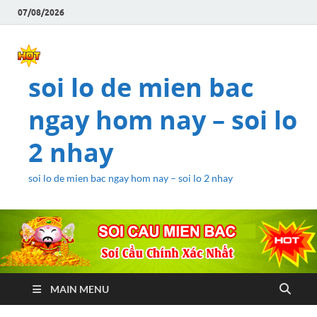
07/08/2026
soi lo de mien bac
ngay hom nay – soi lo
2 nhay
soi lo de mien bac ngay hom nay – soi lo 2 nhay
MAIN MENU