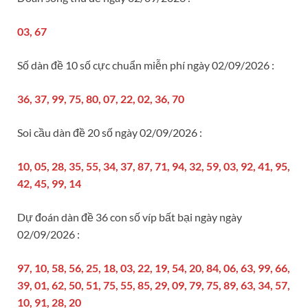
03, 67
Số dàn đề 10 số cực chuẩn miễn phí ngày 02/09/2026 :
36, 37, 99, 75, 80, 07, 22, 02, 36, 70
Soi cầu dàn đề 20 số ngày 02/09/2026 :
10, 05, 28, 35, 55, 34, 37, 87, 71, 94, 32, 59, 03, 92, 41, 95,
42, 45, 99, 14
Dự đoán dàn đề 36 con số víp bất bại ngày ngày
02/09/2026 :
97, 10, 58, 56, 25, 18, 03, 22, 19, 54, 20, 84, 06, 63, 99, 66,
39, 01, 62, 50, 51, 75, 55, 85, 29, 09, 79, 75, 89, 63, 34, 57,
10, 91, 28, 20