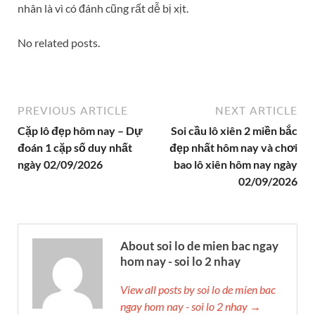
nhân là vì có đánh cũng rất dễ bị xịt.
No related posts.
PREVIOUS ARTICLE
NEXT ARTICLE
Cặp lô đẹp hôm nay – Dự
Soi cầu lô xiên 2 miền bắc
đoán 1 cặp số duy nhất
đẹp nhất hôm nay và chơi
ngày 02/09/2026
bao lô xiên hôm nay ngày
02/09/2026
About soi lo de mien bac ngay
hom nay - soi lo 2 nhay
View all posts by soi lo de mien bac
ngay hom nay - soi lo 2 nhay →