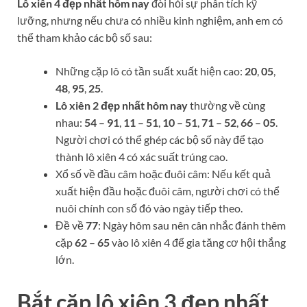
Lô xiên 4 đẹp nhất hôm nay
đòi hỏi sự phân tích kỹ
lưỡng, nhưng nếu chưa có nhiều kinh nghiệm, anh em có
thể tham khảo các bộ số sau:
Những cặp lô có tần suất xuất hiện cao:
20
,
05
,
48
,
95
,
25
.
Lô xiên 2 đẹp nhất hôm nay
thường về cùng
nhau:
54
–
91
,
11
–
51
,
10
–
51
,
71
–
52
,
66
–
05
.
Người chơi có thể ghép các bộ số này để tạo
thành lô xiên 4 có xác suất trúng cao.
Xổ số về đầu câm hoặc đuôi câm: Nếu kết quả
xuất hiện đầu hoặc đuôi câm, người chơi có thể
nuôi chính con số đó vào ngày tiếp theo.
Đề về
77
: Ngày hôm sau nên cân nhắc đánh thêm
cặp
62
–
65
vào lô xiên 4 để gia tăng cơ hội thắng
lớn.
Bắt cặp lô xiên 3 đẹp nhất