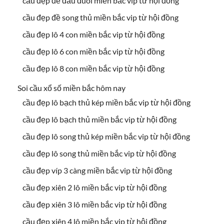
cầu đẹp đề đầu đuôi miền bắc vip từ hội đồng
cầu đẹp đề song thủ miền bắc vip từ hội đồng
cầu đẹp lô 4 con miền bắc vip từ hội đồng
cầu đẹp lô 6 con miền bắc vip từ hội đồng
cầu đẹp lô 8 con miền bắc vip từ hội đồng
Soi cầu xổ số miền bắc hôm nay
cầu đẹp lô bạch thủ kép miền bắc vip từ hội đồng
cầu đẹp lô bạch thủ miền bắc vip từ hội đồng
cầu đẹp lô song thủ kép miền bắc vip từ hội đồng
cầu đẹp lô song thủ miền bắc vip từ hội đồng
cầu đẹp víp 3 càng miền bắc vip từ hội đồng
cầu đẹp xiên 2 lô miền bắc vip từ hội đồng
cầu đẹp xiên 3 lô miền bắc vip từ hội đồng
cầu đẹp xiên 4 lô miền bắc vip từ hội đồng