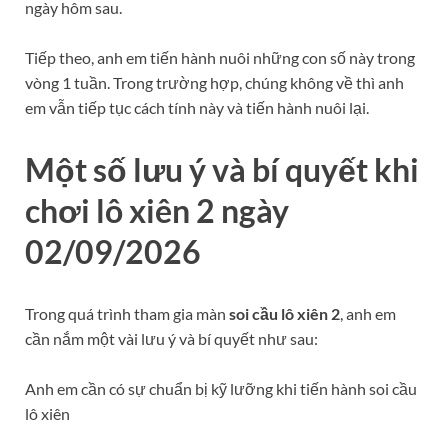
ngày hôm sau.
Tiếp theo, anh em tiến hành nuôi những con số này trong
vòng 1 tuần. Trong trường hợp, chúng không về thì anh
em vẫn tiếp tục cách tính này và tiến hành nuôi lại.
Một số lưu ý và bí quyết khi
chơi lô xiên 2 ngày
02/09/2026
Trong quá trình tham gia màn
soi cầu lô xiên 2
, anh em
cần nắm một vài lưu ý và bí quyết như sau:
Anh em cần có sự chuẩn bị kỹ lưỡng khi tiến hành soi cầu
lô xiên