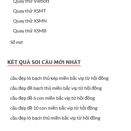
Quay thử Vietlott
Quay thử XSMT
Quay thử XSMN
Quay thử XSMB
Sổ mơ
KẾT QUẢ SOI CẦU MỚI NHẤT
cầu đẹp lô bạch thủ kép miền bắc vip từ hội đồng
cầu đẹp đề bạch thủ miền bắc vip từ hội đồng
cầu đẹp đề 6 con miền bắc vip từ hội đồng
cầu đẹp đề 10 con miền bắc vip từ hội đồng
cầu đẹp lô bạch thủ miền bắc vip từ hội đồng