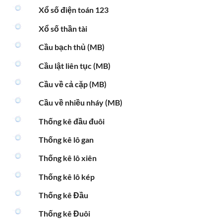
Xổ số điện toán 123
Xổ số thần tài
Cầu bạch thủ (MB)
Cầu lật liên tục (MB)
Cầu về cả cặp (MB)
Cầu về nhiều nháy (MB)
Thống kê đầu đuôi
Thống kê lô gan
Thống kê lô xiên
Thống kê lô kép
Thống kê Đầu
Thống kê Đuôi