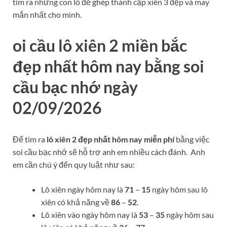
tìm ra những con lô để ghép thành cặp xiên 3 đẹp và may
mắn nhất cho mình.
oi cầu lô xiên 2 miền bắc
đẹp nhất hôm nay bằng soi
cầu bạc nhớ ngày
02/09/2026
Để tim ra
lô xiên 2 đẹp nhất hôm nay miễn phí
bằng việc
soi cầu bạc nhớ sẽ hỗ trợ anh em nhiều cách đánh. Anh
em cần chú ý đến quy luật như sau:
Lô xiên ngày hôm nay là
71
–
15
ngày hôm sau lô
xiên có khả năng về
86
–
52
.
Lô xiên vào ngày hôm nay là
53
–
35
ngày hôm sau