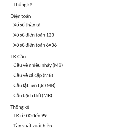
Thống kê
Điện toán
Xổ số thần tài
Xổ số điện toán 123
Xổ số điện toán 6×36
TK Cầu
Cầu về nhiều nháy (MB)
Cầu về cả cặp (MB)
Cầu lật liên tục (MB)
Cầu bạch thủ (MB)
Thống kê
TK từ 00 đến 99
Tần suất xuất hiện