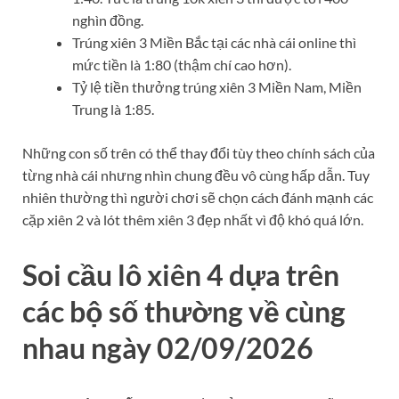
nghìn đồng.
Trúng xiên 3 Miền Bắc tại các nhà cái online thì
mức tiền là 1:80 (thậm chí cao hơn).
Tỷ lệ tiền thưởng trúng xiên 3 Miền Nam, Miền
Trung là 1:85.
Những con số trên có thể thay đổi tùy theo chính sách của
từng nhà cái nhưng nhìn chung đều vô cùng hấp dẫn. Tuy
nhiên thường thì người chơi sẽ chọn cách đánh mạnh các
cặp xiên 2 và lót thêm xiên 3 đẹp nhất vì độ khó quá lớn.
Soi cầu lô xiên 4 dựa trên
các bộ số thường về cùng
nhau ngày 02/09/2026