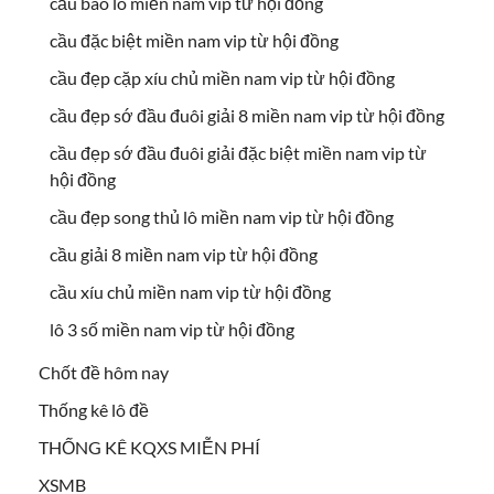
cầu bao lô miền nam vip từ hội đồng
cầu đặc biệt miền nam vip từ hội đồng
cầu đẹp cặp xíu chủ miền nam vip từ hội đồng
cầu đẹp sớ đầu đuôi giải 8 miền nam vip từ hội đồng
cầu đẹp sớ đầu đuôi giải đặc biệt miền nam vip từ
hội đồng
cầu đẹp song thủ lô miền nam vip từ hội đồng
cầu giải 8 miền nam vip từ hội đồng
cầu xíu chủ miền nam vip từ hội đồng
lô 3 số miền nam vip từ hội đồng
Chốt đề hôm nay
Thống kê lô đề
THỐNG KÊ KQXS MIỄN PHÍ
XSMB