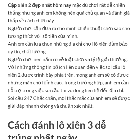
Cặp xiên 2 đẹp nhất hôm nay
mặc dù chơi rất dễ chiến
thắng nhưng anh em không nên quá chủ quan và đánh giá
thấp về cách chơi này.
Người chơi cần đưa ra cho mình chiến thuật chơi sao cho
tương thích với số tiền của mình.
Anh em cần lựa chọn những địa chỉ chơi lô xiên đảm bảo
uy tín, chất lượng.
Người chơi nên nắm rõ về luật chơi và tỷ lệ giải thưởng.
Với những thông tin bổ ích liên quan đến việc soi cầu lô
xiên 2 được trình bày phía trên, mong anh em sẽ có được
những màn chơi đỉnh cao. Trong trường hợp, anh em cần
hỗ trợ trong việc soi cầu thì vui lòng liên hệ đến địa chỉ:
Soi cầu 247 Chắc chắn, mọi thắc mắc của anh em sẽ được
giải đáp nhanh chóng và chuẩn xác nhất.
Cách đánh lô xiên 3 dễ
trúng nhất ngày