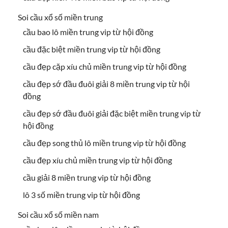
Soi cầu xổ số miền trung
cầu bao lô miền trung vip từ hội đồng
cầu đặc biệt miền trung vip từ hội đồng
cầu đẹp cặp xíu chủ miền trung vip từ hội đồng
cầu đẹp sớ đầu đuôi giải 8 miền trung vip từ hội
đồng
cầu đẹp sớ đầu đuôi giải đặc biệt miền trung vip từ
hội đồng
cầu đẹp song thủ lô miền trung vip từ hội đồng
cầu đẹp xíu chủ miền trung vip từ hội đồng
cầu giải 8 miền trung vip từ hội đồng
lô 3 số miền trung vip từ hội đồng
Soi cầu xổ số miền nam