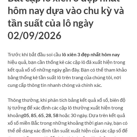
hôm nay dựa vào chu kỳ và
tần suất của lô ngày
02/09/2026
Trước khi bắt đầu soi cầu
lô xiên 3 đẹp nhất hôm nay
hiệu quả, bạn cần thống kê các cặp lô đã xuất hiện trong
kết quả xổ số những ngày gần đây. Bạn có thể tham khảo
bảng thống kê tần suất lô trên trang của chúng tôi, nơi
cung cấp thông tin nhanh chóng và chính xác.
Thông thường, khi phân tích bảng kết quả xổ số, biên độ
lý tưởng để xác định các cặp lô thường xuất hiện trong
khoảng
05
,
85
,
65
,
28
,
58
hoặc 30 ngày. Dựa trên kết quả
xổ số miền Bắc trong những khoảng thời gian này, bạn có
thể dễ dàng xác định tần suất xuất hiện của các cặp số để