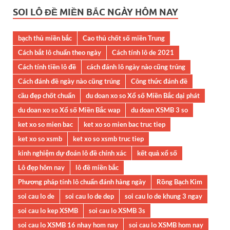
SOI LÔ ĐỀ MIỀN BẮC NGÀY HÔM NAY
bạch thủ miền bắc
Cao thủ chốt số miền Trung
Cách bắt lô chuẩn theo ngày
Cách tính lô de 2021
Cách tính tiền lô đề
cách đánh lô ngày nào cũng trúng
Cách đánh đề ngày nào cũng trúng
Công thức đánh đề
cầu đẹp chốt chuẩn
du doan xo so Xổ số Miền Bắc dại phát
du doan xo so Xổ số Miền Bắc wap
du doan XSMB 3 so
ket xo so mien bac
ket xo so mien bac truc tiep
ket xo so xsmb
ket xo so xsmb truc tiep
kinh nghiệm dự đoán lô đề chính xác
kết quả xổ số
Lô đẹp hôm nay
lô đề miền bắc
Phương pháp tính lô chuẩn đánh hàng ngày
Rồng Bạch Kim
soi cau lo de
soi cau lo de dep
soi cau lo de khung 3 ngay
soi cau lo kep XSMB
soi cau lo XSMB 3s
soi cau lo XSMB 16 nhay hom nay
soi cau lo XSMB hom nay