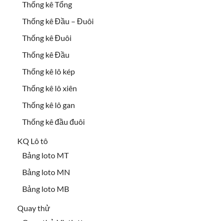
Thống kê Tổng
Thống kê Đầu – Đuôi
Thống kê Đuôi
Thống kê Đầu
Thống kê lô kép
Thống kê lô xiên
Thống kê lô gan
Thống kê đầu đuôi
KQ Lô tô
Bảng loto MT
Bảng loto MN
Bảng loto MB
Quay thử