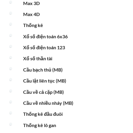
Max 3D
Max 4D
Thống kê
Xổ số điện toán 6x36
Xổ số điện toán 123
Xổ số thần tài
Cầu bạch thủ (MB)
Cầu lật liên tục (MB)
Cầu về cả cặp (MB)
Cầu về nhiều nháy (MB)
Thống kê đầu đuôi
Thống kê lô gan