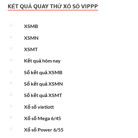
KẾT QUẢ QUAY THỬ XỔ SỐ VIPPP
XSMB
XSMN
XSMT
Kết quả hôm nay
Sổ kết quả XSMB
Sổ kết quả XSMN
Sổ kết quả XSMT
Xổ số vietlott
Xổ số Mega 6/45
Xổ số Power 6/55