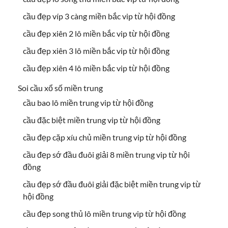
cầu đẹp víp 3 càng miền bắc vip từ hội đồng
cầu đẹp xiên 2 lô miền bắc vip từ hội đồng
cầu đẹp xiên 3 lô miền bắc vip từ hội đồng
cầu đẹp xiên 4 lô miền bắc vip từ hội đồng
Soi cầu xổ số miền trung
cầu bao lô miền trung vip từ hội đồng
cầu đặc biệt miền trung vip từ hội đồng
cầu đẹp cặp xíu chủ miền trung vip từ hội đồng
cầu đẹp sớ đầu đuôi giải 8 miền trung vip từ hội
đồng
cầu đẹp sớ đầu đuôi giải đặc biệt miền trung vip từ
hội đồng
cầu đẹp song thủ lô miền trung vip từ hội đồng