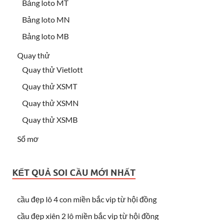
Bảng loto MT
Bảng loto MN
Bảng loto MB
Quay thử
Quay thử Vietlott
Quay thử XSMT
Quay thử XSMN
Quay thử XSMB
Sổ mơ
KẾT QUẢ SOI CẦU MỚI NHẤT
cầu đẹp lô 4 con miền bắc vip từ hội đồng
cầu đẹp xiên 2 lô miền bắc vip từ hội đồng