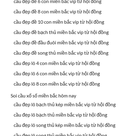
cầu đẹp đề 6 con miền bắc vip từ hội đồng
cầu đẹp đề 8 con miền bắc vip từ hội đồng
cầu đẹp đề 10 con miền bắc vip từ hội đồng
cầu đẹp đề bạch thủ miền bắc vip từ hội đồng
cầu đẹp đề đầu đuôi miền bắc vip từ hội đồng
cầu đẹp đề song thủ miền bắc vip từ hội đồng
cầu đẹp lô 4 con miền bắc vip từ hội đồng
cầu đẹp lô 6 con miền bắc vip từ hội đồng
cầu đẹp lô 8 con miền bắc vip từ hội đồng
Soi cầu xổ số miền bắc hôm nay
cầu đẹp lô bạch thủ kép miền bắc vip từ hội đồng
cầu đẹp lô bạch thủ miền bắc vip từ hội đồng
cầu đẹp lô song thủ kép miền bắc vip từ hội đồng
cầu đẹp lô song thủ miền bắc vip từ hội đồng