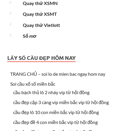
Quay thử XSMN
Quay thử XSMT
Quay thử Vietlott
Sổ mơ
LẤY SỐ CẦU ĐẸP HÔM NAY
TRANG CHỦ – soi lo de mien bac ngay hom nay
Soi cầu xổ số miền bắc
cầu bạch thủ lô 2 nháy vip từ hội đồng
cầu đẹp cặp 3 càng víp miền bắc vip từ hội đồng
cầu đẹp lô 10 con miền bắc vip từ hội đồng
cầu đẹp đề 4 con miền bắc vip từ hội đồng