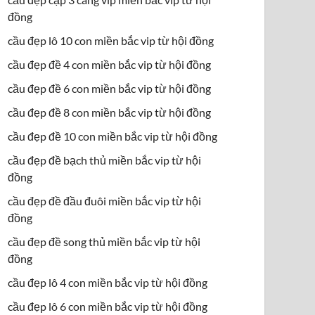
đồng
cầu đẹp lô 10 con miền bắc vip từ hội đồng
cầu đẹp đề 4 con miền bắc vip từ hội đồng
cầu đẹp đề 6 con miền bắc vip từ hội đồng
cầu đẹp đề 8 con miền bắc vip từ hội đồng
cầu đẹp đề 10 con miền bắc vip từ hội đồng
cầu đẹp đề bạch thủ miền bắc vip từ hội
đồng
cầu đẹp đề đầu đuôi miền bắc vip từ hội
đồng
cầu đẹp đề song thủ miền bắc vip từ hội
đồng
cầu đẹp lô 4 con miền bắc vip từ hội đồng
cầu đẹp lô 6 con miền bắc vip từ hội đồng