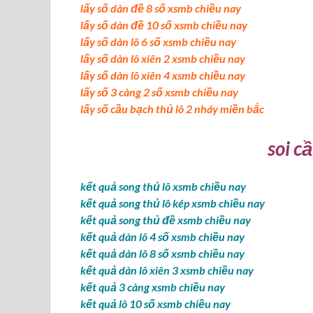
lấy số dàn đề 8 số xsmb chiều nay
lấy số dàn đề 10 số xsmb chiều nay
lấy số dàn lô 6 số xsmb chiều nay
lấy số dàn lô xiên 2 xsmb chiều nay
lấy số dàn lô xiên 4 xsmb chiều nay
lấy số 3 càng 2 số xsmb chiều nay
lấy số cầu bạch thủ lô 2 nháy miền bắc
soi c
kết quả song thủ lô xsmb chiều nay
kết quả song thủ lô kép xsmb chiều nay
kết quả song thủ đề xsmb chiều nay
kết quả dàn lô 4 số xsmb chiều nay
kết quả dàn lô 8 số xsmb chiều nay
kết quả dàn lô xiên 3 xsmb chiều nay
kết quả 3 càng xsmb chiều nay
kết quả lô 10 số xsmb chiều nay