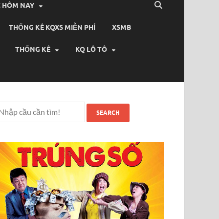
C HÔM NAY
THỐNG KÊ KQXS MIỄN PHÍ
XSMB
THỐNG KÊ
KQ LÔ TÔ
SEARCH