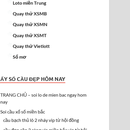
Loto miền Trung
Quay thử XSMB
Quay thử XSMN
Quay thử XSMT
Quay thử Vietlott
Sổ mơ
LẤY SỐ CẦU ĐẸP HÔM NAY
TRANG CHỦ – soi lo de mien bac ngay hom
nay
Soi cầu xổ số miền bắc
cầu bạch thủ lô 2 nháy vip từ hội đồng
cầu đẹp cặp 3 càng víp miền bắc vip từ hội