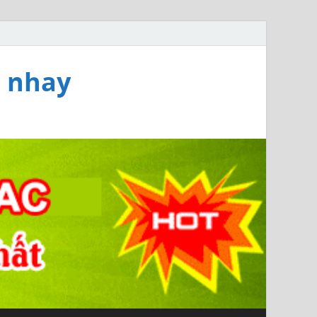
2 nhay