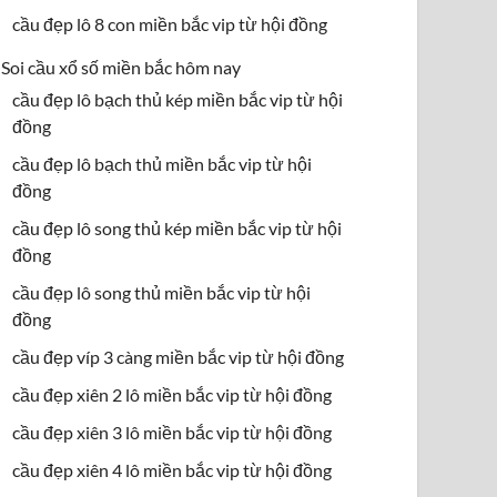
cầu đẹp lô 8 con miền bắc vip từ hội đồng
Soi cầu xổ số miền bắc hôm nay
cầu đẹp lô bạch thủ kép miền bắc vip từ hội
đồng
cầu đẹp lô bạch thủ miền bắc vip từ hội
đồng
cầu đẹp lô song thủ kép miền bắc vip từ hội
đồng
cầu đẹp lô song thủ miền bắc vip từ hội
đồng
cầu đẹp víp 3 càng miền bắc vip từ hội đồng
cầu đẹp xiên 2 lô miền bắc vip từ hội đồng
cầu đẹp xiên 3 lô miền bắc vip từ hội đồng
cầu đẹp xiên 4 lô miền bắc vip từ hội đồng