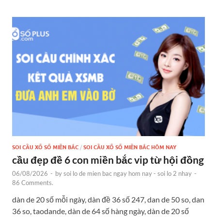
SOI CẦU XỔ SỐ MIỀN BẮC
/
SOI CẦU XỔ SỐ MIỀN BẮC HÔM NAY
cầu đẹp đề 6 con miền bắc vip từ hội đồng
06/08/2026
-
by
soi lo de mien bac ngay hom nay - soi lo 2 nhay
-
86 Comments.
dàn de 20 số mỗi ngày, dàn đề 36 số 247, dan de 50 so, dan
36 so, taodande, dàn de 64 số hàng ngày, dàn de 20 số