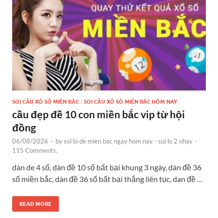
SOI CẦU XỔ SỐ MIỀN BẮC
/
SOI CẦU XỔ SỐ MIỀN BẮC HÔM NAY
cầu đẹp đề 10 con miền bắc vip từ hội
đồng
06/08/2026
-
by
soi lo de mien bac ngay hom nay - soi lo 2 nhay
-
115 Comments.
dàn de 4 số, dàn đề 10 số bất bại khung 3 ngày, dàn đề 36
số miền bắc, dàn đề 36 số bất bại thắng liên tục, dan đề …
READ MORE