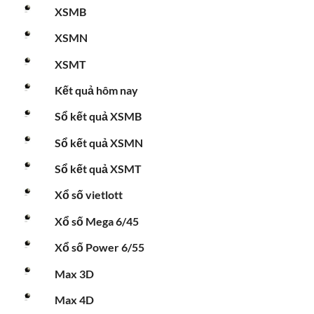
XSMB
XSMN
XSMT
Kết quả hôm nay
Sổ kết quả XSMB
Sổ kết quả XSMN
Sổ kết quả XSMT
Xổ số vietlott
Xổ số Mega 6/45
Xổ số Power 6/55
Max 3D
Max 4D