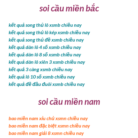
soi cầu miền bắc
kết quả song thủ lô xsmb chiều nay
kết quả song thủ lô kép xsmb chiều nay
kết quả song thủ đề xsmb chiều nay
kết quả dàn lô 4 số xsmb chiều nay
kết quả dàn lô 8 số xsmb chiều nay
kết quả dàn lô xiên 3 xsmb chiều nay
kết quả 3 càng xsmb chiều nay
kết quả lô 10 số xsmb chiều nay
kết quả đề đầu đuôi xsmb chiều nay
soi cầu miền nam
bao miền nam xỉu chủ xsmn chiều nay
bao miền nam đặc biệt xsmn chiều nay
bao miền nam giải 8 xsmn chiều nay