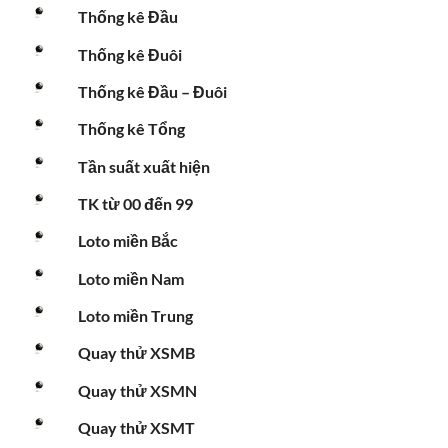
Thống kê Đầu
Thống kê Đuôi
Thống kê Đầu – Đuôi
Thống kê Tổng
Tần suất xuất hiện
TK từ 00 đến 99
Loto miền Bắc
Loto miền Nam
Loto miền Trung
Quay thử XSMB
Quay thử XSMN
Quay thử XSMT