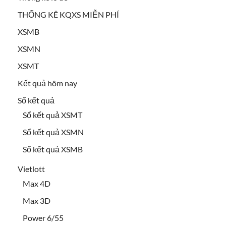
THỐNG KÊ KQXS MIỄN PHÍ
XSMB
XSMN
XSMT
Kết quả hôm nay
Sổ kết quả
Sổ kết quả XSMT
Sổ kết quả XSMN
Sổ kết quả XSMB
Vietlott
Max 4D
Max 3D
Power 6/55